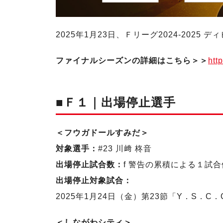
2025年1月23日、Ｆリーグ2024-20
ファイナルシーズンの詳細はこちら＞＞
htt
■Ｆ１｜出場停止選手
＜フウガドールすみだ＞
対象選手：
#23 川﨑 柊音
出場停止試合数：
f 警告の累積による１試
出場停止対象試合：
2025年1月24日（金）第23節「Y．S．C
＜しながわシティ＞