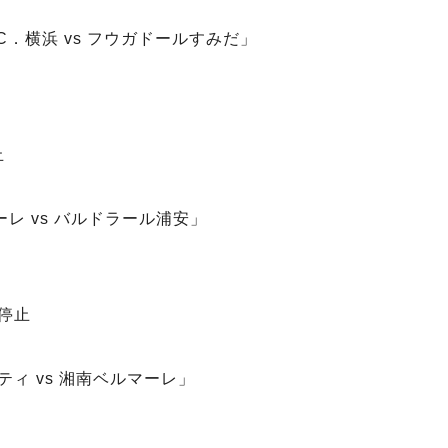
．C．横浜 vs フウガドールすみだ」
止
ーレ vs バルドラール浦安」
合停止
ティ vs 湘南ベルマーレ」