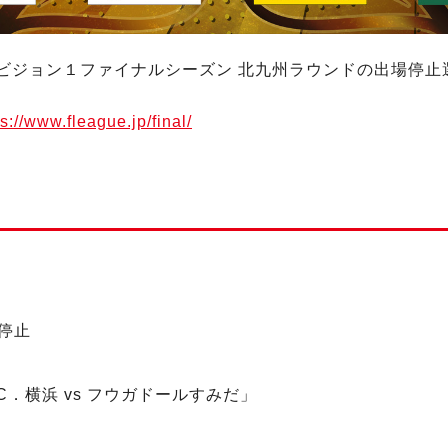
25 ディビジョン１ファイナルシーズン 北九州ラウンドの出場
ps://www.fleague.jp/final/
合停止
．C．横浜 vs フウガドールすみだ」