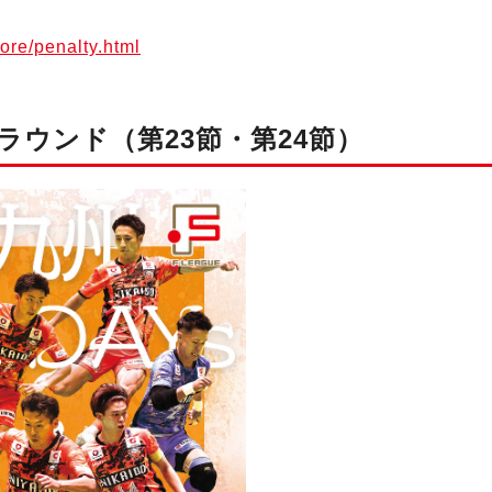
ore/penalty.html
ラウンド（第23節・第24節）