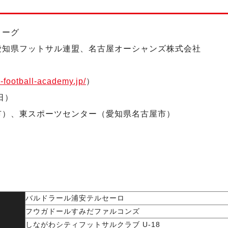
リーグ
愛知県フットサル連盟、名古屋オーシャンズ株式会社
ty-football-academy.jp/
）
日）
市）、東スポーツセンター（愛知県名古屋市）
バルドラール浦安テルセーロ
フウガドールすみだファルコンズ
しながわシティフットサルクラブ U-18