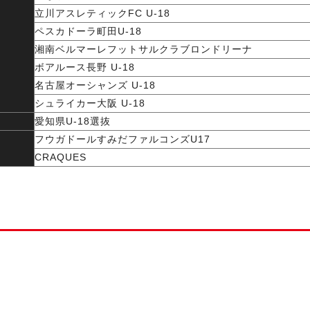
立川アスレティックFC U-18
ペスカドーラ町田U-18
湘南ベルマーレフットサルクラブロンドリーナ
ボアルース長野 U-18
名古屋オーシャンズ U-18
シュライカー大阪 U-18
愛知県U-18選抜
フウガドールすみだファルコンズU17
CRAQUES