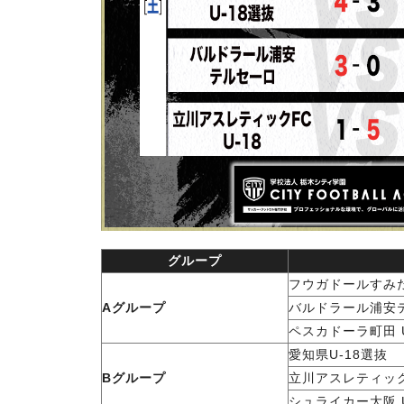
グループ
フウガドールすみだ
Aグループ
バルドラール浦安
ペスカドーラ町田 U
愛知県U-18選抜
Bグループ
立川アスレティック
シュライカー大阪 U