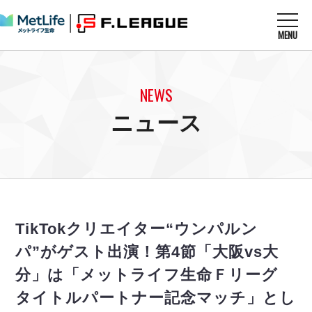
MENU
ニュースを読む
NEWS
NEWS
すべてのニュース
試合を観る
MATCHES
ニュース
リーグ戦
リーグカップ
メットライフ生命Ｆ１リーグ
クラブを知る
CLUB
Ｆチャレンジリーグ
U-23選抜
試合日程
クラブ
メットライフ生命Ｆ１リーグ
チケットを買う
順位表
TICKET
チケット
戦績表
TikTokクリエイター“ウンパルン
メディア情報
エスポラーダ北海道
警告・退場・出場停止選手
フットサル日本代表
パ”がゲスト出演！第4節「⼤阪vs⼤
バルドラール浦安
アリーナ情報
ARENA
個人ランキング｜ゴール
その他
分」は「メットライフ⽣命Ｆリーグ
フウガドールすみだ
個人ランキング｜シュート
しながわシティ
タイトルパートナー記念マッチ」とし
個人ランキング｜シュート成功率
立川アスレティックFC