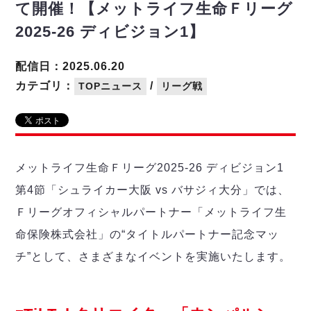
リーグ概要
ABOUT US
個人ランキング｜第2PK
て開催！【メットライフ生命Ｆリーグ
ペスカドーラ町田
2025-26 ディビジョン1】
湘南ベルマーレ
メットライフ生命Ｆ２リーグ
リーグ概要
過去の記録
ARCHIVE
ボアルース長野
配信日：2025.06.20
名古屋オーシャンズ
試合日程
日本フットサルリーグについて
過去の試合記録
カテゴリ：
/
TOPニュース
リーグ戦
シュライカー大阪
プロジェクト
PROJECT
順位表
大会概要
ボルクバレット北九州
戦績表
リーグ要項
01
ディビジョン1 試合記録
DIVISION
バサジィ大分
警告・退場・出場停止選手
クラブライセンス関連
ABeam AWARD
ディビジョン2 試合記録
個人ランキング｜ゴール
アリーナ観戦マナー&ルール
メットライフ生命Ｆ２リーグ
Ｆリーグカップ 試合記録
メットライフ生命Ｆリーグ2025-26 ディビジョン1
個人ランキング｜シュート
第4節「シュライカー大阪 vs バサジィ大分」では、
個人ランキング｜シュート成功率
リーグ統計データ
ヴォスクオーレ仙台
個人ランキング｜第2PK
Ｆリーグオフィシャルパートナー「メットライフ生
マルバ水戸FC
命保険株式会社」の“タイトルパートナー記念マッ
記念ゴール
リガーレヴィア葛飾
メットライフ生命Ｆリーグカップ 2026
ハットトリック
チ”として、さまざまなイベントを実施いたします。
Y．S．C．C．横浜
02
DIVISION
担当審判員
ヴィンセドール白山
試合日程・結果
アグレミーナ浜松
大会概要
選手の通算記録（Ｆ１）