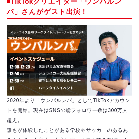
◾️TikTokクリエイター「ウンパルン
デウソン神戸
アリーナ情報
ポルセイド浜田
パ」さんがゲスト出演！
チケット情報
エスポラーダ北海道
ミラクルスマイル新居浜
過去の記録
バルドラール浦安
フウガドールすみだ
しながわシティ
立川アスレティックFC
ペスカドーラ町田
湘南ベルマーレ
ボアルース長野
FOLLOW US!
名古屋オーシャンズ
シュライカー大阪
ボルクバレット北九州
2020年より「ウンパルンパ」としてTikTokアカウン
バサジィ大分
トを開始。現在はSNSの総フォロワー数は300万人
超え。
選手の通算記録（Ｆ２）
誰もが体験したことがある学校やサッカーのあるあ