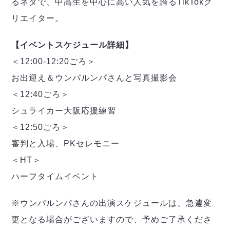
るネタで、中高生を中心に高い人気を誇るTikTokク
ヴォスクオーレ仙台
マルバ水戸FC
リエイター。
リガーレヴィア葛飾
Y．S．C．C．横浜
【イベントスケジュール詳細】
ヴィンセドール白山
＜12:00-12:20ごろ＞
アグレミーナ浜松
お出迎え＆ウンパルンパさんと写真撮影会
デウソン神戸
＜12:40ごろ＞
ポルセイド浜田
シュライカー⼤阪応援練習
ミラクルスマイル新居浜
＜12:50ごろ＞
審判と⼊場、PKセレモニー
＜HT＞
ハーフタイムイベント
※ウンパルンパさんの出演スケジュールは、急遽変
更となる場合がございますので、予めご了承くださ