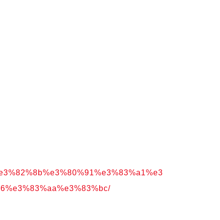
e3%82%8b%e3%80%91%e3%83%a1%e3
6%e3%83%aa%e3%83%bc/