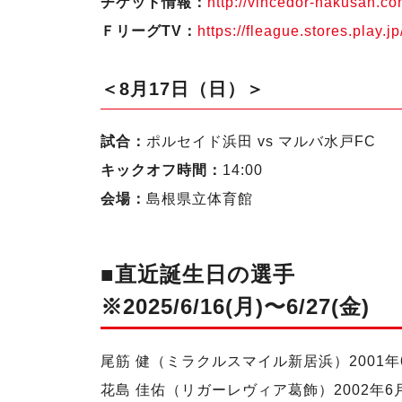
チケット情報：
http://vincedor-hakusan.c
ＦリーグTV：
https://fleague.stores.play.
＜8月17日（日）＞
試合：
ポルセイド浜田 vs マルバ水戸FC
キックオフ時間：
14:00
会場：
島根県立体育館
■直近誕生日の選手
※2025/6/16(月)〜6/27(金)
尾筋 健（ミラクルスマイル新居浜）2001年
花島 佳佑（リガーレヴィア葛飾）2002年6