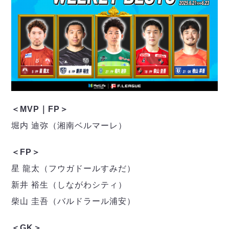
デウソン神戸
アリーナ情報
ポルセイド浜田
チケット情報
エスポラーダ北海道
ミラクルスマイル新居浜
過去の記録
バルドラール浦安
フウガドールすみだ
しながわシティ
立川アスレティックFC
ペスカドーラ町田
湘南ベルマーレ
＜MVP｜FP＞
ボアルース長野
堀内 迪弥（湘南ベルマーレ）
FOLLOW US!
名古屋オーシャンズ
シュライカー大阪
＜FP＞
ボルクバレット北九州
星 龍太（フウガドールすみだ）
バサジィ大分
新井 裕生（しながわシティ）
選手の通算記録（Ｆ２）
柴山 圭吾（バルドラール浦安）
＜GK＞