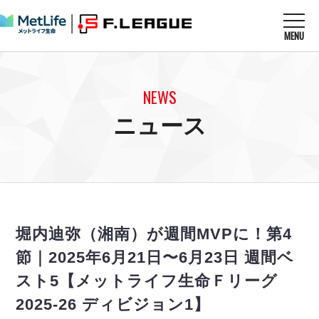
MENU
ニュースを読む
NEWS
NEWS
すべてのニュース
試合を観る
MATCHES
ニュース
リーグ戦
リーグカップ
メットライフ生命Ｆ１リーグ
クラブを知る
CLUB
Ｆチャレンジリーグ
U-23選抜
試合日程
クラブ
メットライフ生命Ｆ１リーグ
チケットを買う
順位表
TICKET
チケット
戦績表
堀内迪弥（湘南）が週間MVPに！第4
メディア情報
エスポラーダ北海道
警告・退場・出場停止選手
フットサル日本代表
節｜2025年6月21日〜6月23日 週間ベ
バルドラール浦安
アリーナ情報
ARENA
個人ランキング｜ゴール
その他
スト5【メットライフ生命Ｆリーグ
フウガドールすみだ
個人ランキング｜シュート
しながわシティ
2025-26 ディビジョン1】
個人ランキング｜シュート成功率
立川アスレティックFC