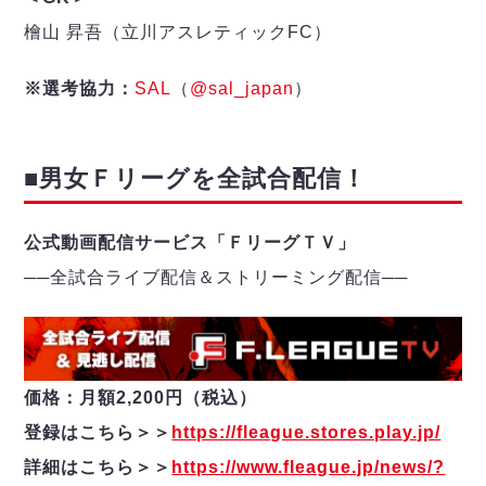
ヴォスクオーレ仙台
檜山 昇吾（立川アスレティックFC）
マルバ水戸FC
リガーレヴィア葛飾
※選考協力：
SAL
（
@sal_japan
）
Y．S．C．C．横浜
ヴィンセドール白山
アグレミーナ浜松
■男女Ｆリーグを全試合配信！
デウソン神戸
ポルセイド浜田
ミラクルスマイル新居浜
公式動画配信サービス「ＦリーグＴＶ」
──
全試合ライブ配信＆ストリーミング配信
─
─
価格：月額2,200円（税込）
登録はこちら＞＞
https://fleague.stores.play.jp/
詳細はこちら＞＞
https://www.fleague.jp/news/?