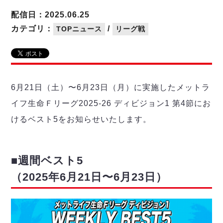
リーグ概要
ABOUT US
個人ランキング｜第2PK
ペスカドーラ町田
配信日：2025.06.25
湘南ベルマーレ
メットライフ生命Ｆ２リーグ
リーグ概要
カテゴリ：
/
TOPニュース
リーグ戦
過去の記録
ARCHIVE
ボアルース長野
名古屋オーシャンズ
試合日程
日本フットサルリーグについて
過去の試合記録
シュライカー大阪
プロジェクト
PROJECT
順位表
大会概要
ボルクバレット北九州
戦績表
リーグ要項
01
6月21日（土）〜6月23日（月）に実施したメットラ
ディビジョン1 試合記録
DIVISION
バサジィ大分
警告・退場・出場停止選手
クラブライセンス関連
ABeam AWARD
イフ生命Ｆリーグ2025-26 ディビジョン1 第4節にお
ディビジョン2 試合記録
個人ランキング｜ゴール
アリーナ観戦マナー&ルール
メットライフ生命Ｆ２リーグ
Ｆリーグカップ 試合記録
けるベスト5をお知らせいたします。
個人ランキング｜シュート
個人ランキング｜シュート成功率
リーグ統計データ
ヴォスクオーレ仙台
個人ランキング｜第2PK
マルバ水戸FC
■週間ベスト5
記念ゴール
リガーレヴィア葛飾
メットライフ生命Ｆリーグカップ 2026
（2025年6月21日〜6月23日）
ハットトリック
Y．S．C．C．横浜
02
DIVISION
担当審判員
ヴィンセドール白山
試合日程・結果
アグレミーナ浜松
大会概要
選手の通算記録（Ｆ１）