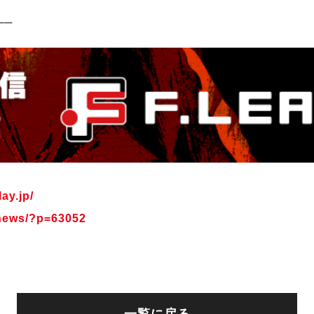
─
─
ay.jp/
/news/?p=63052
一覧に戻る