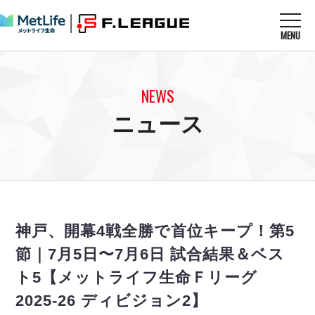
MENU
ニュースを読む
NEWS
NEWS
すべてのニュース
試合を観る
MATCHES
ニュース
リーグ戦
リーグカップ
メットライフ生命Ｆ１リーグ
クラブを知る
CLUB
Ｆチャレンジリーグ
U-23選抜
試合日程
クラブ
メットライフ生命Ｆ１リーグ
チケットを買う
順位表
TICKET
チケット
戦績表
神戸、開幕4戦全勝で首位キープ！第5
メディア情報
エスポラーダ北海道
警告・退場・出場停止選手
フットサル日本代表
節｜7月5日〜7月6日 試合結果＆ベス
バルドラール浦安
アリーナ情報
ARENA
個人ランキング｜ゴール
その他
ト5【メットライフ生命Ｆリーグ
フウガドールすみだ
個人ランキング｜シュート
しながわシティ
2025-26 ディビジョン2】
個人ランキング｜シュート成功率
立川アスレティックFC