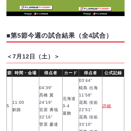
デウソン神戸
アリーナ情報
ポルセイド浜田
チケット情報
エスポラーダ北海道
ミラクルスマイル新居浜
過去の記録
バルドラール浦安
フウガドールすみだ
■第5
節
今週の試合結果（全4試合）
しながわシティ
立川アスレティックFC
ペスカドーラ町田
＜7月12日（土）＞
湘南ベルマーレ
ボアルース長野
節
時間・会場
得点者
カード
得点者
公式記録
FOLLOW US!
名古屋オーシャンズ
03’44”
シュライカー大阪
04’39”
椛島 出海
ボルクバレット北九州
髙橋 翼
11’58”
北海道
バサジィ大分
11:00
24’19”
花島 佳佑
5
3-4
詳細
釧路
宮原 勇哉
22’51”
葛飾
選手の通算記録（Ｆ２）
32’16”
花島 佳佑
菅原 慶達
33’10”