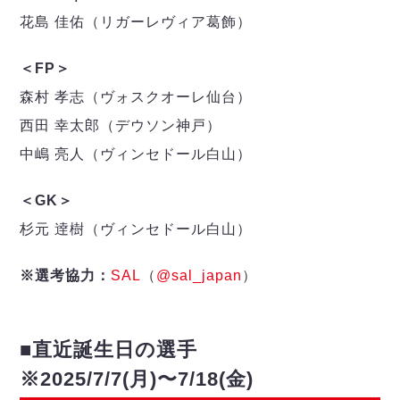
花島 佳佑（リガーレヴィア葛飾）
＜FP＞
森村 孝志（ヴォスクオーレ仙台）
西田 幸太郎（デウソン神戸）
中嶋 亮人（ヴィンセドール白山）
＜GK＞
杉元 逹樹（ヴィンセドール白山）
※選考協力：
SAL
（
@sal_japan
）
■直近誕生日の選手
※2025/7/7(月)〜7/18(金)