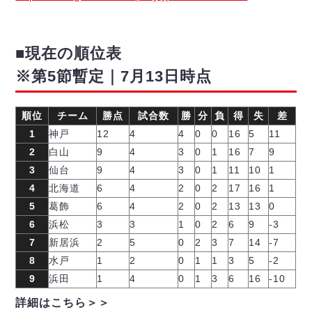
■現在の順位表
※第5節暫定｜7月13日時点
順位
チーム
勝点
試合数
勝
分
負
得
失
差
1
神戸
12
4
4
0
0
16
5
11
2
白山
9
4
3
0
1
16
7
9
3
仙台
9
4
3
0
1
11
10
1
4
北海道
6
4
2
0
2
17
16
1
5
葛飾
6
4
2
0
2
13
13
0
6
浜松
3
3
1
0
2
6
9
-3
7
新居浜
2
5
0
2
3
7
14
-7
8
水戸
1
2
0
1
1
3
5
-2
9
浜田
1
4
0
1
3
6
16
-10
詳細はこちら＞＞