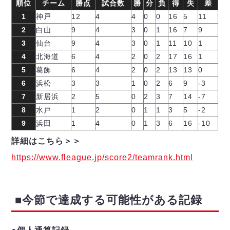
順位
チーム
勝点
試合数
勝
分
負
得
失
差
1
神戸
12
4
4
0
0
16
5
11
2
白山
9
4
3
0
1
16
7
9
3
仙台
9
4
3
0
1
11
10
1
4
北海道
6
4
2
0
2
17
16
1
5
葛飾
6
4
2
0
2
13
13
0
6
浜松
3
3
1
0
2
6
9
-3
7
新居浜
2
5
0
2
3
7
14
-7
8
水戸
1
2
0
1
1
3
5
-2
9
浜田
1
4
0
1
3
6
16
-10
詳細はこちら＞＞
https://www.fleague.jp/score2/teamrank.html
■今節で達成する可能性がある記録