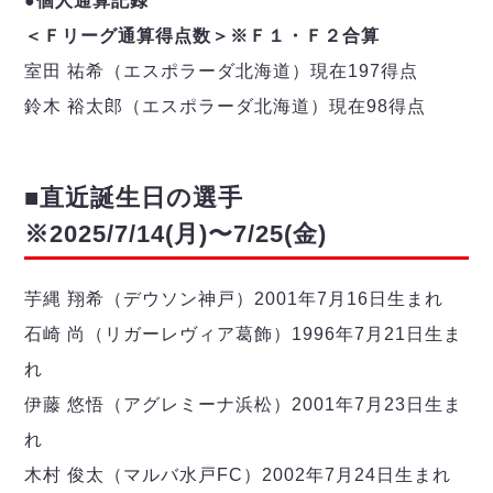
●個人通算記録
＜Ｆリーグ通算得点数＞※Ｆ１・Ｆ２合算
室田 祐希（エスポラーダ北海道）現在197得点
鈴木 裕太郎（エスポラーダ北海道）現在98得点
■直近誕生日の選手
※2025/7/14(月)〜7/25(金)
芋縄 翔希（デウソン神戸）2001年7月16日生まれ
石崎 尚（リガーレヴィア葛飾）1996年7月21日生ま
れ
伊藤 悠悟（アグレミーナ浜松）2001年7月23日生ま
れ
木村 俊太（マルバ水戸FC）2002年7月24日生まれ