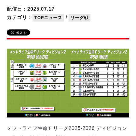
リーグ概要
ABOUT US
個人ランキング｜第2PK
ペスカドーラ町田
配信日：2025.07.17
湘南ベルマーレ
メットライフ生命Ｆ２リーグ
リーグ概要
カテゴリ：
/
TOPニュース
リーグ戦
過去の記録
ARCHIVE
ボアルース長野
名古屋オーシャンズ
試合日程
日本フットサルリーグについて
過去の試合記録
シュライカー大阪
プロジェクト
PROJECT
順位表
大会概要
ボルクバレット北九州
戦績表
リーグ要項
01
ディビジョン1 試合記録
DIVISION
バサジィ大分
警告・退場・出場停止選手
クラブライセンス関連
ABeam AWARD
ディビジョン2 試合記録
個人ランキング｜ゴール
アリーナ観戦マナー&ルール
メットライフ生命Ｆ２リーグ
Ｆリーグカップ 試合記録
個人ランキング｜シュート
個人ランキング｜シュート成功率
リーグ統計データ
ヴォスクオーレ仙台
個人ランキング｜第2PK
マルバ水戸FC
記念ゴール
リガーレヴィア葛飾
メットライフ生命Ｆリーグカップ 2026
ハットトリック
Y．S．C．C．横浜
02
DIVISION
担当審判員
ヴィンセドール白山
試合日程・結果
メットライフ生命Ｆリーグ2025-2026 ディビジョン
アグレミーナ浜松
大会概要
選手の通算記録（Ｆ１）