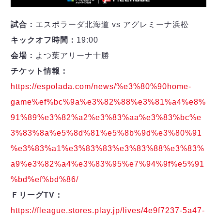
ヴォスクオーレ仙台
マルバ水戸FC
試合：
エスポラーダ北海道 vs アグレミーナ浜松
リガーレヴィア葛飾
キックオフ時間：
19:00
Y．S．C．C．横浜
ヴィンセドール白山
会場：
よつ葉アリーナ十勝
アグレミーナ浜松
チケット情報：
デウソン神戸
https://espolada.com/news/%e3%80%90home-
ポルセイド浜田
game%ef%bc%9a%e3%82%88%e3%81%a4%e8%
ミラクルスマイル新居浜
91%89%e3%82%a2%e3%83%aa%e3%83%bc%e
3%83%8a%e5%8d%81%e5%8b%9d%e3%80%91
%e3%83%a1%e3%83%83%e3%83%88%e3%83%
a9%e3%82%a4%e3%83%95%e7%94%9f%e5%91
%bd%ef%bd%86/
ＦリーグTV：
https://fleague.stores.play.jp/lives/4e9f7237-5a47-