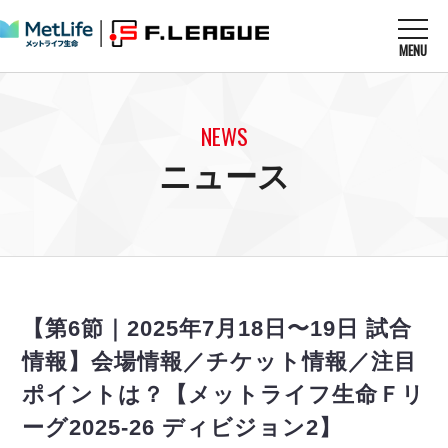
MENU
ニュースを読む
NEWS
NEWS
すべてのニュース
試合を観る
MATCHES
ニュース
リーグ戦
リーグカップ
メットライフ生命Ｆ１リーグ
クラブを知る
CLUB
Ｆチャレンジリーグ
U-23選抜
試合日程
クラブ
メットライフ生命Ｆ１リーグ
チケットを買う
順位表
TICKET
チケット
戦績表
【第6節｜2025年7月18日〜19日 試合
メディア情報
エスポラーダ北海道
警告・退場・出場停止選手
フットサル日本代表
情報】会場情報／チケット情報／注目
バルドラール浦安
アリーナ情報
ARENA
個人ランキング｜ゴール
その他
ポイントは？【メットライフ生命Ｆリ
フウガドールすみだ
個人ランキング｜シュート
しながわシティ
ーグ2025-26 ディビジョン2】
個人ランキング｜シュート成功率
立川アスレティックFC