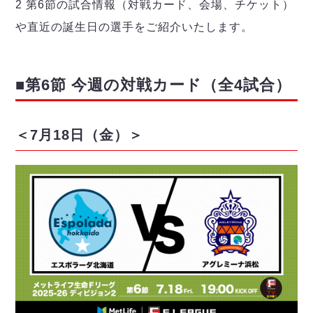
デウソン神戸
2 第6節の試合情報（対戦カード、会場、チケット）
アリーナ情報
ポルセイド浜田
や直近の誕生日の選手をご紹介いたします。
チケット情報
エスポラーダ北海道
ミラクルスマイル新居浜
過去の記録
バルドラール浦安
フウガドールすみだ
■第6節 今週の対戦カード（全4試合）
しながわシティ
立川アスレティックFC
ペスカドーラ町田
＜7月18日（金）＞
湘南ベルマーレ
ボアルース長野
FOLLOW US!
名古屋オーシャンズ
シュライカー大阪
ボルクバレット北九州
バサジィ大分
選手の通算記録（Ｆ２）