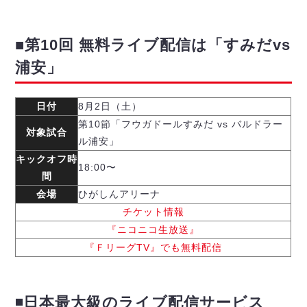
ヴォスクオーレ仙台
マルバ水戸FC
リガーレヴィア葛飾
■第10回 無料ライブ配信は「すみだvs
Y．S．C．C．横浜
浦安」
ヴィンセドール白山
アグレミーナ浜松
日付
8月2日（土）
デウソン神戸
第10節「フウガドールすみだ vs バルドラー
ポルセイド浜田
対象試合
ル浦安」
ミラクルスマイル新居浜
キックオフ時
18:00〜
間
会場
ひがしんアリーナ
チケット情報
『ニコニコ生放送』
『ＦリーグTV』でも無料配信
◾️日本最大級のライブ配信サービス