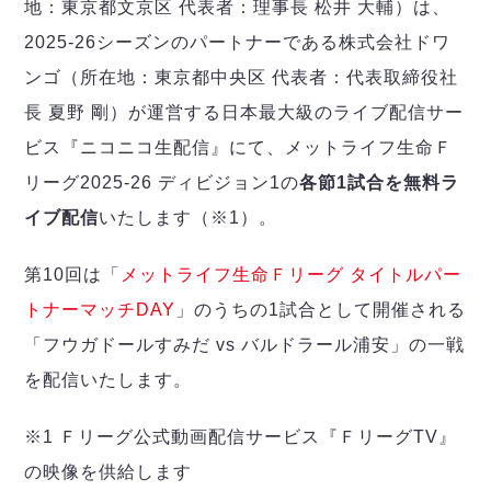
デウソン神戸
地：東京都文京区 代表者：理事長 松井 大輔）は、
アリーナ情報
ポルセイド浜田
2025-26シーズンのパートナーである株式会社ドワ
チケット情報
エスポラーダ北海道
ミラクルスマイル新居浜
過去の記録
ンゴ（所在地：東京都中央区 代表者：代表取締役社
バルドラール浦安
長 夏野 剛）が運営する日本最大級のライブ配信サー
フウガドールすみだ
しながわシティ
ビス『ニコニコ生配信』にて、メットライフ生命Ｆ
立川アスレティックFC
リーグ2025-26 ディビジョン1の
各節1試合を無料ラ
ペスカドーラ町田
イブ配信
いたします（※1）。
湘南ベルマーレ
ボアルース長野
第10回は「
メットライフ生命Ｆリーグ タイトルパー
FOLLOW US!
名古屋オーシャンズ
トナーマッチDAY
」のうちの1試合として開催される
シュライカー大阪
「フウガドールすみだ vs バルドラール浦安」の一戦
ボルクバレット北九州
を配信いたします。
バサジィ大分
選手の通算記録（Ｆ２）
※1 Ｆリーグ公式動画配信サービス『ＦリーグTV』
の映像を供給します