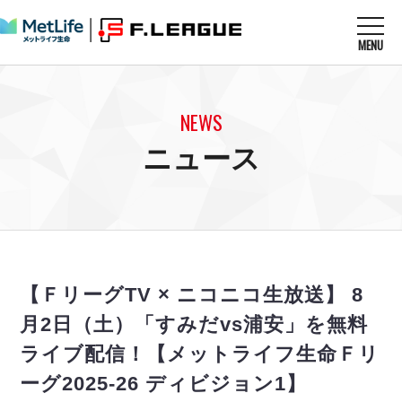
MENU
ニュースを読む
NEWS
NEWS
すべてのニュース
試合を観る
MATCHES
ニュース
リーグ戦
リーグカップ
メットライフ生命Ｆ１リーグ
クラブを知る
CLUB
Ｆチャレンジリーグ
U-23選抜
試合日程
クラブ
メットライフ生命Ｆ１リーグ
チケットを買う
順位表
TICKET
チケット
戦績表
【ＦリーグTV × ニコニコ生放送】 8
メディア情報
エスポラーダ北海道
警告・退場・出場停止選手
フットサル日本代表
月2日（土）「すみだvs浦安」を無料
バルドラール浦安
アリーナ情報
ARENA
個人ランキング｜ゴール
その他
ライブ配信！【メットライフ生命Ｆリ
フウガドールすみだ
個人ランキング｜シュート
しながわシティ
ーグ2025-26 ディビジョン1】
個人ランキング｜シュート成功率
立川アスレティックFC