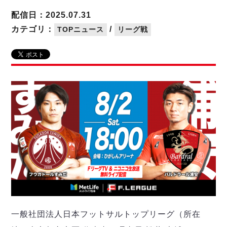
リーグ概要
ABOUT US
個人ランキング｜第2PK
ペスカドーラ町田
配信日：2025.07.31
湘南ベルマーレ
メットライフ生命Ｆ２リーグ
リーグ概要
カテゴリ：
/
TOPニュース
リーグ戦
過去の記録
ARCHIVE
ボアルース長野
名古屋オーシャンズ
試合日程
日本フットサルリーグについて
過去の試合記録
シュライカー大阪
プロジェクト
PROJECT
順位表
大会概要
ボルクバレット北九州
戦績表
リーグ要項
01
ディビジョン1 試合記録
DIVISION
バサジィ大分
警告・退場・出場停止選手
クラブライセンス関連
ABeam AWARD
ディビジョン2 試合記録
個人ランキング｜ゴール
アリーナ観戦マナー&ルール
メットライフ生命Ｆ２リーグ
Ｆリーグカップ 試合記録
個人ランキング｜シュート
個人ランキング｜シュート成功率
リーグ統計データ
ヴォスクオーレ仙台
個人ランキング｜第2PK
マルバ水戸FC
記念ゴール
リガーレヴィア葛飾
メットライフ生命Ｆリーグカップ 2026
ハットトリック
Y．S．C．C．横浜
02
DIVISION
担当審判員
ヴィンセドール白山
試合日程・結果
一般社団法人日本フットサルトップリーグ（所在
アグレミーナ浜松
大会概要
選手の通算記録（Ｆ１）