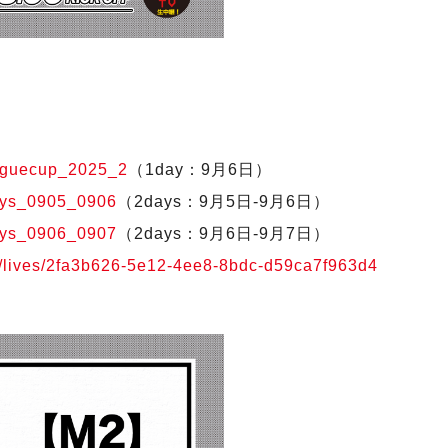
leaguecup_2025_2
（1day：9月6日）
2days_0905_0906
（2days：9月5日-9月6日）
2days_0906_0907
（2days：9月6日-9月7日）
.jp/lives/2fa3b626-5e12-4ee8-8bdc-d59ca7f963d4