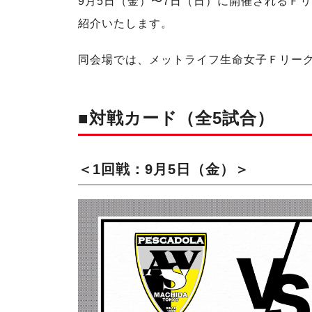
9月5日（金）〜7日（日）に開催されるＦ
紹介いたします。
同会場では、メットライフ生命女子Ｆリーグ2
■対戦カード（全5試合）
＜1回戦：9月5日（金）＞