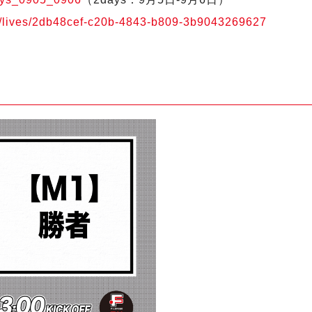
.jp/lives/2db48cef-c20b-4843-b809-3b9043269627