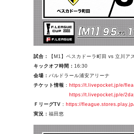
試合：
【M1】ペスカドーラ町田 vs 立川ア
キックオフ時間：
16:30
会場：
バルドラール浦安アリーナ
チケット情報
：
https://t.livepocket.jp/e/f
https://t.livepocket.jp/e/
ＦリーグTV
：
https://fleague.stores.play
実況：
福田悠