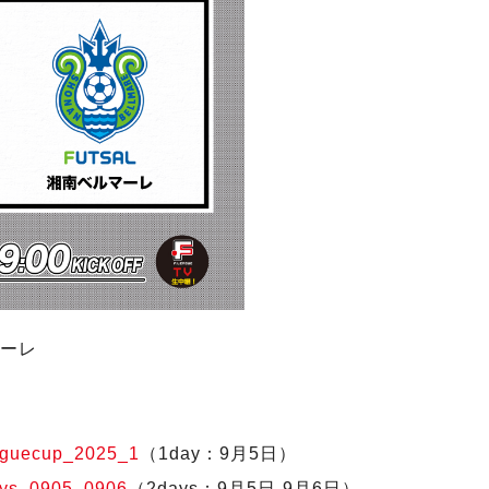
マーレ
leaguecup_2025_1
（1day：9月5日）
2days_0905_0906
（2days：9月5日-9月6日）