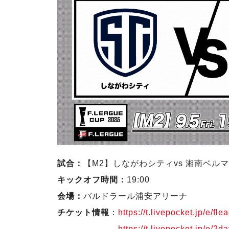
試合：
【M2】しながわシティvs 湘南ベル
キックオフ時間：
19:00
会場：
バルドラール浦安アリーナ
チケット情報
：
https://t.livepocket.jp/e/f
https://t.livepocket.jp/e/