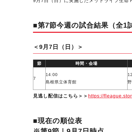
9月7日（日）に実施したメットライフ生命Ｆリ
■第7節今週の試合結果（全1
＜9月7日（日）＞
節
時間・会場
14:00
1
7
島根県立体育館
野
見逃し配信はこちら＞＞
https://fleague.sto
■現在の順位表
※第9節｜9月7日時点