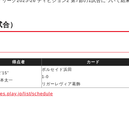
ーグ2025-26 ディビジョン2 第7節の1試合について
試合）
得点者
カード
ポルセイド浜田
2’15”
1-0
本太一
リガーレヴィア葛飾
res.play.jp/list/schedule