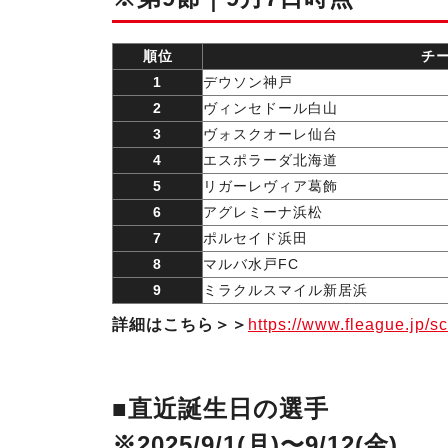
順位
チ
1
デウソン神戸
2
ヴィンセドール白山
3
ヴォスクオーレ仙台
4
エスポラーダ北海道
5
リガーレヴィア葛飾
6
アグレミーナ浜松
7
ポルセイド浜田
8
マルバ水戸FC
9
ミラクルスマイル新居浜
詳細はこちら＞＞
https://www.fleague.jp/s
■直近誕生日の選手
※2025/9/1(月)〜9/12(金)