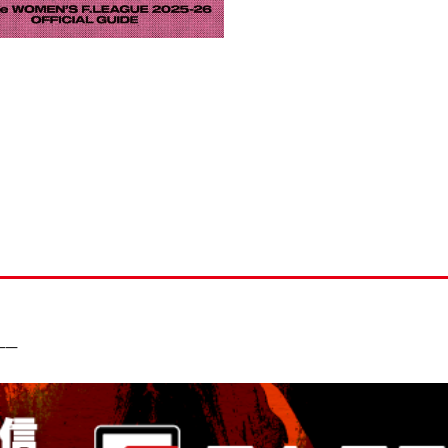
！
─
─