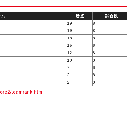
ーム
勝点
試合数
19
8
19
8
18
8
15
8
12
8
10
8
7
8
2
8
2
8
core2/teamrank.html