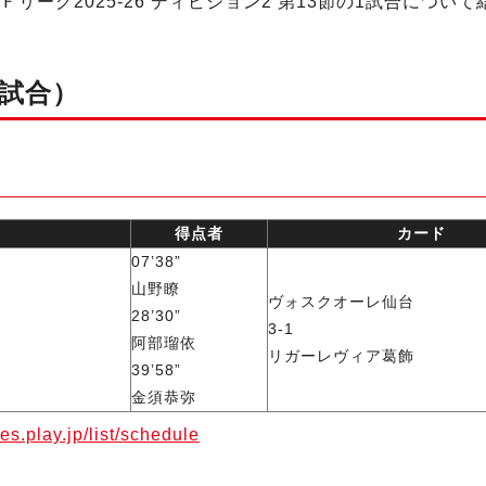
リーグ2025-26 ディビジョン2 第13節の1試合につ
1試合）
得点者
カード
07’38”
山野瞭
ヴォスクオーレ仙台
28’30”
3-1
阿部瑠依
リガーレヴィア葛飾
39’58”
金須恭弥
res.play.jp/list/schedule