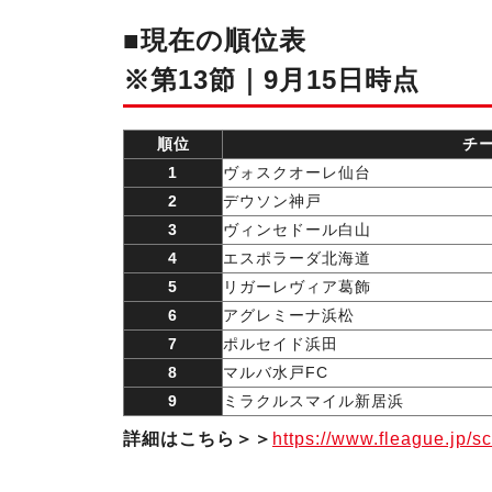
■現在の順位表
※第13節｜9月15日時点
順位
チ
1
ヴォスクオーレ仙台
2
デウソン神戸
3
ヴィンセドール白山
4
エスポラーダ北海道
5
リガーレヴィア葛飾
6
アグレミーナ浜松
7
ポルセイド浜田
8
マルバ水戸FC
9
ミラクルスマイル新居浜
詳細はこちら＞＞
https://www.fleague.jp/s