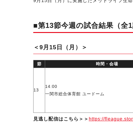
9月15日（月）に実施したメットライフ生命Ｆ
■第13節今週の試合結果（全
＜9月15日（月）＞
節
時間・会場
14:00
13
一関市総合体育館 ユードーム
見逃し配信はこちら＞＞
https://fleague.sto