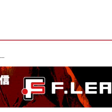
！
─
─