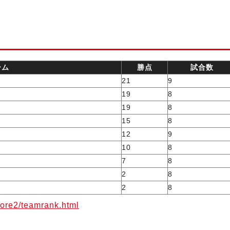
ーム
勝点
試合数
21
9
19
8
19
8
15
8
12
9
10
8
7
8
2
8
2
8
core2/teamrank.html