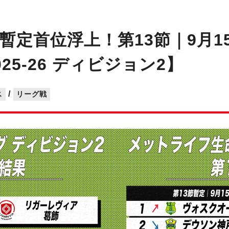
暫定首位浮上！第13節｜9月1
5-26 ディビジョン2】
/
ス
リーグ戦