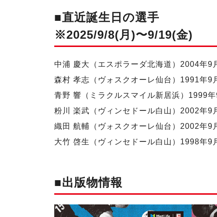
■直近誕生日の選手
※2025/9/8(月)〜9/19(金)
中浦 慶大（エスポラーダ北海道）2004年9
森村 孝志（ヴォスクオーレ仙台）1991年9
青野 響（ミラクルスマイル新居浜）1999年
粉川 楽武（ヴィンセドール白山）2002年9
織田 航輔（ヴォスクオーレ仙台）2002年9
大竹 啓生（ヴィンセドール白山）1998年9
■出版物情報