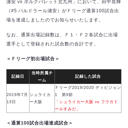
デウソン神戸
浦安 vs ボルクバレット北九州」において、田中晃輝
アリーナ情報
ポルセイド浜田
（#5 バルドラール浦安）がＦリーグ通算100試合出
チケット情報
エスポラーダ北海道
ミラクルスマイル新居浜
過去の記録
場を達成しましたのでお知らせいたします。
バルドラール浦安
フウガドールすみだ
なお、通算出場記録数は、Ｆ１・Ｆ２各試合に出場
しながわシティ
選手として登録された試合数の合計です。
立川アスレティックFC
ペスカドーラ町田
＜Ｆリーグ初出場試合＞
湘南ベルマーレ
ボアルース長野
当時所属チ
FOLLOW US!
名古屋オーシャンズ
記録日
記録した試合
ーム
シュライカー大阪
Ｆリーグ2019/2020 ディビジョン
ボルクバレット北九州
2019年7月
シュライカ
1 第9節
バサジィ大分
13日
ー大阪
「シュライカー大阪 vs フウガド
ールすみだ」
選手の通算記録（Ｆ２）
＜通算100試合出場達成試合＞