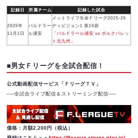
ヴォスクオーレ仙台
マルバ水戸FC
記録日
所属チーム
記録した試合
リガーレヴィア葛飾
メットライフ生命Ｆリーグ2025-26
2025年
バルドラー
ディビジョン1 第15節
Y．S．C．C．横浜
11月1日
ル浦安
「バルドラール浦安 vs ボルクバレッ
ヴィンセドール白山
ト北九州」
アグレミーナ浜松
デウソン神戸
ポルセイド浜田
■男女Ｆリーグを全試合配信！
ミラクルスマイル新居浜
公式動画配信サービス「ＦリーグＴＶ」
──
全試合ライブ配信＆ストリーミング配信
─
─
価格：月額2,200円（税込）
登録はこちら＞＞
https://fleague.stores.play.jp/