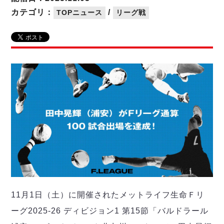
リーグ概要
ABOUT US
個人ランキング｜第2PK
ペスカドーラ町田
カテゴリ：
/
TOPニュース
リーグ戦
湘南ベルマーレ
メットライフ生命Ｆ２リーグ
リーグ概要
過去の記録
ARCHIVE
ボアルース長野
名古屋オーシャンズ
試合日程
日本フットサルリーグについて
過去の試合記録
シュライカー大阪
プロジェクト
PROJECT
順位表
大会概要
ボルクバレット北九州
戦績表
リーグ要項
01
ディビジョン1 試合記録
DIVISION
バサジィ大分
警告・退場・出場停止選手
クラブライセンス関連
ABeam AWARD
ディビジョン2 試合記録
個人ランキング｜ゴール
アリーナ観戦マナー&ルール
メットライフ生命Ｆ２リーグ
Ｆリーグカップ 試合記録
個人ランキング｜シュート
個人ランキング｜シュート成功率
リーグ統計データ
ヴォスクオーレ仙台
個人ランキング｜第2PK
マルバ水戸FC
記念ゴール
リガーレヴィア葛飾
メットライフ生命Ｆリーグカップ 2026
ハットトリック
Y．S．C．C．横浜
02
11月1日（土）に開催されたメットライフ生命Ｆリ
DIVISION
担当審判員
ヴィンセドール白山
試合日程・結果
ーグ2025-26 ディビジョン1 第15節「バルドラール
アグレミーナ浜松
大会概要
選手の通算記録（Ｆ１）