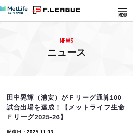
MENU
ニュースを読む
NEWS
NEWS
すべてのニュース
試合を観る
MATCHES
ニュース
リーグ戦
リーグカップ
メットライフ生命Ｆ１リーグ
クラブを知る
CLUB
Ｆチャレンジリーグ
U-23選抜
試合日程
クラブ
メットライフ生命Ｆ１リーグ
チケットを買う
順位表
TICKET
チケット
戦績表
田中晃輝（浦安）がＦリーグ通算100
メディア情報
エスポラーダ北海道
警告・退場・出場停止選手
フットサル日本代表
試合出場を達成！【メットライフ生命
バルドラール浦安
アリーナ情報
ARENA
個人ランキング｜ゴール
その他
Ｆリーグ2025-26】
フウガドールすみだ
個人ランキング｜シュート
しながわシティ
個人ランキング｜シュート成功率
配信日：2025.11.03
立川アスレティックFC