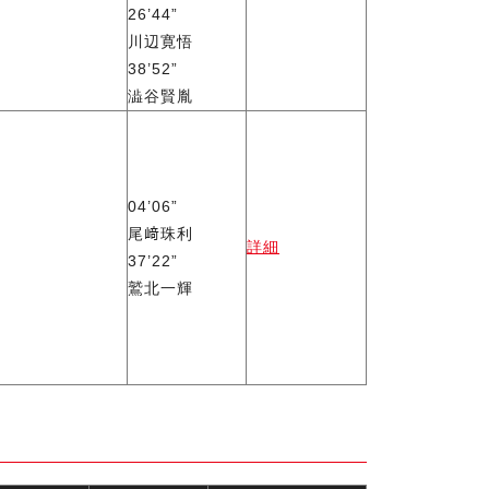
26’44”
川辺寛悟
38’52”
澁谷賢胤
04’06”
尾﨑珠利
詳細
37’22”
鷲北一輝