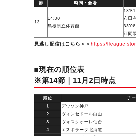
節
時間・会場
18’51
14:00
布田
13
島根県立体育館
33’08
江間
見逃し配信はこちら＞＞
https://fleague.sto
■現在の順位表
※第14節｜11月2日時点
順位
チー
1
デウソン神戸
2
ヴィンセドール白山
3
ヴォスクオーレ仙台
4
エスポラーダ北海道