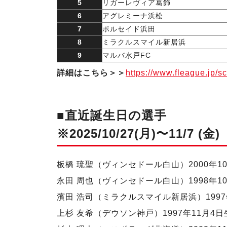
5
リガーレヴィア葛飾
6
アグレミーナ浜松
7
ポルセイド浜田
8
ミラクルスマイル新居浜
9
マルバ水戸FC
詳細はこちら＞＞
https://www.fleague.jp/s
■直近誕生日の選手
※2025/10/27(月)〜11/7 (金)
板橋 琉聖（ヴィンセドール白山）2000年1
永田 周也（ヴィンセドール白山）1998年1
濱田 浩司（ミラクルスマイル新居浜）1997
上杉 友希（デウソン神戸）1997年11月4