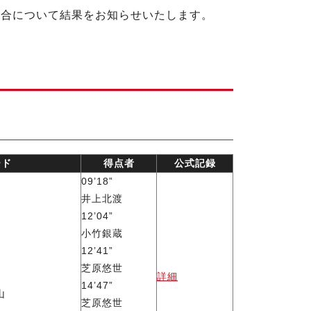
の3試合について結果をお知らせいたします。
ード
得点者
公式記録
09’18”
井上北渡
12’04”
小竹銀蔵
12’41”
芝原悠世
詳細
14’47”
山
芝原悠世