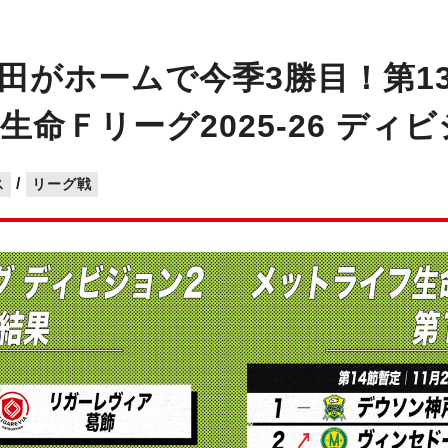
がホームで今季3勝目！第13節
命Ｆリーグ2025-26 ディビ
/
ス
リーグ戦