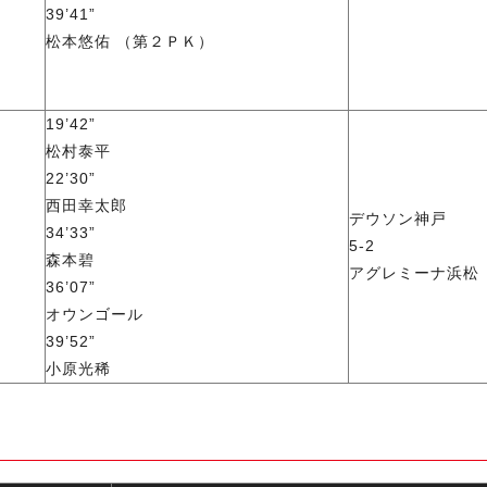
39’41”
松本悠佑 （第２ＰＫ）
19’42”
松村泰平
22’30”
西田幸太郎
デウソン神戸
34’33”
5-2
森本碧
アグレミーナ浜松
36’07”
オウンゴール
39’52”
小原光稀