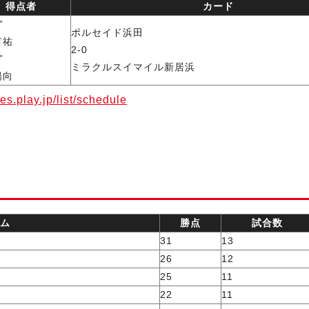
得点者
カード
”
ポルセイド浜田
有祐
2-0
”
ミラクルスイマイル新居浜
陽向
res.play.jp/list/schedule
ム
勝点
試合数
31
13
26
12
25
11
22
11