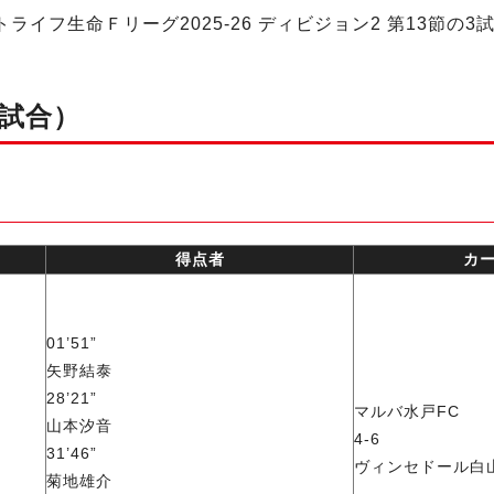
ライフ生命Ｆリーグ2025-26 ディビジョン2 第13節
3試合）
得点者
カ
01’51”
矢野結泰
28’21”
マルバ水戸FC
山本汐音
4-6
31’46”
ヴィンセドール白
菊地雄介