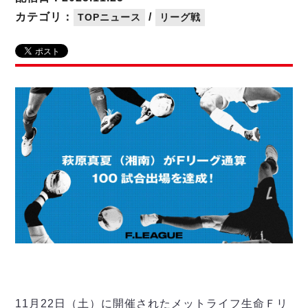
リーグ概要
ABOUT US
個人ランキング｜第2PK
ペスカドーラ町田
カテゴリ：
/
TOPニュース
リーグ戦
湘南ベルマーレ
メットライフ生命Ｆ２リーグ
リーグ概要
過去の記録
ARCHIVE
ボアルース長野
名古屋オーシャンズ
試合日程
日本フットサルリーグについて
過去の試合記録
シュライカー大阪
プロジェクト
PROJECT
順位表
大会概要
ボルクバレット北九州
戦績表
リーグ要項
01
ディビジョン1 試合記録
DIVISION
バサジィ大分
警告・退場・出場停止選手
クラブライセンス関連
ABeam AWARD
ディビジョン2 試合記録
個人ランキング｜ゴール
アリーナ観戦マナー&ルール
メットライフ生命Ｆ２リーグ
Ｆリーグカップ 試合記録
個人ランキング｜シュート
個人ランキング｜シュート成功率
リーグ統計データ
ヴォスクオーレ仙台
個人ランキング｜第2PK
マルバ水戸FC
記念ゴール
リガーレヴィア葛飾
メットライフ生命Ｆリーグカップ 2026
ハットトリック
Y．S．C．C．横浜
02
DIVISION
担当審判員
ヴィンセドール白山
試合日程・結果
アグレミーナ浜松
大会概要
選手の通算記録（Ｆ１）
11月22日（土）に開催されたメットライフ生命Ｆリ