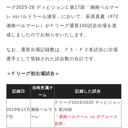
デウソン神戸
アリーナ情報
ーグ2025-26 ディビジョン1 第17節「湘南ベルマー
ポルセイド浜田
チケット情報
エスポラーダ北海道
レ vsバルドラール浦安」において、萩原真夏（#72
ミラクルスマイル新居浜
過去の記録
バルドラール浦安
湘南ベルマーレ）がＦリーグ通算100試合出場を達
フウガドールすみだ
成しましたのでお知らせいたします。
しながわシティ
立川アスレティックFC
なお、通算出場記録数は、Ｆ１・Ｆ２各試合に出場
ペスカドーラ町田
選手として登録された試合数の合計です。
湘南ベルマーレ
ボアルース長野
FOLLOW US!
＜Ｆリーグ初出場試合＞
名古屋オーシャンズ
シュライカー大阪
当時所属チ
記録日
記録した試合
ボルクバレット北九州
ーム
バサジィ大分
Ｆリーグ2019/2020 ディビジョン
2019年12月
湘南ベルマ
1 第28節
選手の通算記録（Ｆ２）
7日
ーレ
「湘南ベルマーレ vs ボアルース
長野」