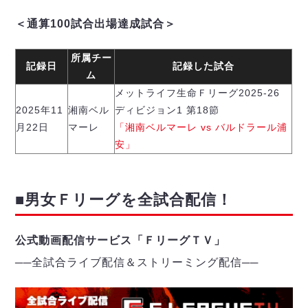
ヴォスクオーレ仙台
マルバ水戸FC
＜通算100試合出場達成試合＞
リガーレヴィア葛飾
所属チー
Y．S．C．C．横浜
記録日
記録した試合
ム
ヴィンセドール白山
メットライフ生命Ｆリーグ2025-26
アグレミーナ浜松
2025年11
湘南ベル
ディビジョン1 第18節
デウソン神戸
月22日
マーレ
「湘南ベルマーレ vs バルドラール浦
ポルセイド浜田
安」
ミラクルスマイル新居浜
■男女Ｆリーグを全試合配信！
公式動画配信サービス「ＦリーグＴＶ」
──
全試合ライブ配信＆ストリーミング配信
─
─