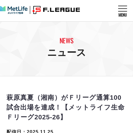
MENU
ニュースを読む
NEWS
NEWS
すべてのニュース
試合を観る
MATCHES
ニュース
リーグ戦
リーグカップ
メットライフ生命Ｆ１リーグ
クラブを知る
CLUB
Ｆチャレンジリーグ
U-23選抜
試合日程
クラブ
メットライフ生命Ｆ１リーグ
チケットを買う
順位表
TICKET
チケット
戦績表
萩原真夏（湘南）がＦリーグ通算100
メディア情報
エスポラーダ北海道
警告・退場・出場停止選手
フットサル日本代表
試合出場を達成！【メットライフ生命
バルドラール浦安
アリーナ情報
ARENA
個人ランキング｜ゴール
その他
Ｆリーグ2025-26】
フウガドールすみだ
個人ランキング｜シュート
しながわシティ
個人ランキング｜シュート成功率
配信日：2025.11.25
立川アスレティックFC