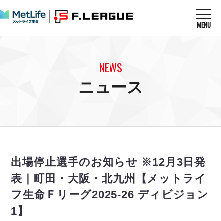
MENU
ニュースを読む
NEWS
NEWS
すべてのニュース
試合を観る
MATCHES
ニュース
リーグ戦
リーグカップ
メットライフ生命Ｆ１リーグ
クラブを知る
CLUB
Ｆチャレンジリーグ
U-23選抜
試合日程
クラブ
メットライフ生命Ｆ１リーグ
チケットを買う
順位表
TICKET
チケット
戦績表
出場停止選手のお知らせ ※12月3日発
メディア情報
エスポラーダ北海道
警告・退場・出場停止選手
フットサル日本代表
表｜町田・大阪・北九州【メットライ
バルドラール浦安
アリーナ情報
ARENA
個人ランキング｜ゴール
その他
フ生命Ｆリーグ2025-26 ディビジョン
フウガドールすみだ
個人ランキング｜シュート
しながわシティ
1】
個人ランキング｜シュート成功率
立川アスレティックFC