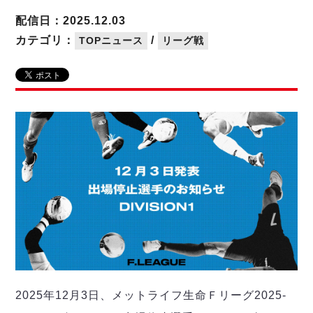
リーグ概要
ABOUT US
個人ランキング｜第2PK
ペスカドーラ町田
配信日：2025.12.03
湘南ベルマーレ
メットライフ生命Ｆ２リーグ
リーグ概要
カテゴリ：
/
TOPニュース
リーグ戦
過去の記録
ARCHIVE
ボアルース長野
名古屋オーシャンズ
試合日程
日本フットサルリーグについて
過去の試合記録
シュライカー大阪
プロジェクト
PROJECT
順位表
大会概要
ボルクバレット北九州
戦績表
リーグ要項
01
ディビジョン1 試合記録
DIVISION
バサジィ大分
警告・退場・出場停止選手
クラブライセンス関連
ABeam AWARD
ディビジョン2 試合記録
個人ランキング｜ゴール
アリーナ観戦マナー&ルール
メットライフ生命Ｆ２リーグ
Ｆリーグカップ 試合記録
個人ランキング｜シュート
個人ランキング｜シュート成功率
リーグ統計データ
ヴォスクオーレ仙台
個人ランキング｜第2PK
マルバ水戸FC
記念ゴール
リガーレヴィア葛飾
メットライフ生命Ｆリーグカップ 2026
ハットトリック
Y．S．C．C．横浜
02
DIVISION
担当審判員
ヴィンセドール白山
試合日程・結果
2025年12月3日、メットライフ生命Ｆリーグ2025-
アグレミーナ浜松
大会概要
選手の通算記録（Ｆ１）