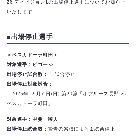
デウソン神戸
26 ディビジョン1の出場停止選手についてお知らせ
アリーナ情報
ポルセイド浜田
いたします。
チケット情報
エスポラーダ北海道
ミラクルスマイル新居浜
過去の記録
バルドラール浦安
フウガドールすみだ
■出場停止選手
しながわシティ
立川アスレティックFC
＜ペスカドーラ町田＞
ペスカドーラ町田
対象選手：ビゴージ
湘南ベルマーレ
ボアルース長野
出場停止試合数：
１試合停止
FOLLOW US!
名古屋オーシャンズ
出場停止対象試合：
シュライカー大阪
– 2025年12 月7 日(日) 第20節「ボアルース長野 vs.
ボルクバレット北九州
ペスカドーラ町田」
バサジィ大分
対象選手：甲斐 稜人
選手の通算記録（Ｆ２）
出場停止試合数：
警告の累積による１試合停止