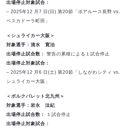
ヴォスクオーレ仙台
出場停止対象試合：
マルバ水戸FC
– 2025年12 月7 日(日) 第20節「ボアルース長野 vs.
リガーレヴィア葛飾
ペスカドーラ町田」
Y．S．C．C．横浜
ヴィンセドール白山
＜シュライカー大阪＞
アグレミーナ浜松
対象選手：清水 寛治
デウソン神戸
出場停止試合数：
警告の累積による１試合停止
ポルセイド浜田
ミラクルスマイル新居浜
出場停止対象試合：
– 2025年12 月6 日(土) 第20節「しながわシティ vs.
シュライカー大阪」
＜ボルクバレット北九州＞
対象選手：岩永 汰紀
出場停止試合数：
１試合停止
出場停止対象試合：