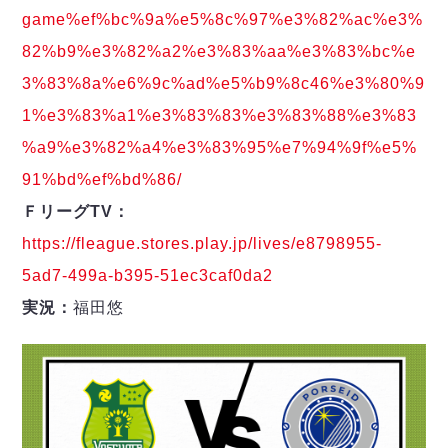
game%ef%bc%9a%e5%8c%97%e3%82%ac%e3%
82%b9%e3%82%a2%e3%83%aa%e3%83%bc%e
3%83%8a%e6%9c%ad%e5%b9%8c46%e3%80%9
1%e3%83%a1%e3%83%83%e3%83%88%e3%83
%a9%e3%82%a4%e3%83%95%e7%94%9f%e5%
91%bd%ef%bd%86/
ＦリーグTV：
https://fleague.stores.play.jp/lives/e8798955-
5ad7-499a-b395-51ec3caf0da2
実況：
福田悠