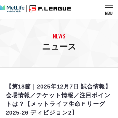
MENU
ニュースを読む
NEWS
NEWS
すべてのニュース
試合を観る
MATCHES
ニュース
リーグ戦
リーグカップ
メットライフ生命Ｆ１リーグ
クラブを知る
CLUB
Ｆチャレンジリーグ
U-23選抜
試合日程
クラブ
メットライフ生命Ｆ１リーグ
チケットを買う
順位表
TICKET
チケット
戦績表
【第18節｜2025年12月7日 試合情報】
メディア情報
エスポラーダ北海道
警告・退場・出場停止選手
フットサル日本代表
会場情報／チケット情報／注目ポイン
バルドラール浦安
アリーナ情報
ARENA
個人ランキング｜ゴール
その他
トは？【メットライフ生命Ｆリーグ
フウガドールすみだ
個人ランキング｜シュート
しながわシティ
2025-26 ディビジョン2】
個人ランキング｜シュート成功率
立川アスレティックFC