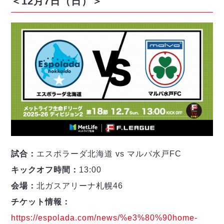
＜12月7日（日）＞
ヴォスクオーレ仙台
マルバ水戸FC
リガーレヴィア葛飾
Y．S．C．C．横浜
ヴィンセドール白山
アグレミーナ浜松
デウソン神戸
ポルセイド浜田
ミラクルスマイル新居浜
試合：
エスポラーダ北海道 vs マルバ水戸FC
キックオフ時間：
13:00
会場：
北ガスアリーナ札幌46
チケット情報：
https://espolada.com/news/%e3%80%90home-