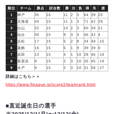
順位
チーム
勝点
試合数
勝
分
負
得
失
差
1
神戸
35
16
11
2
3
64
39
25
2
北海道
34
15
11
1
3
71
42
29
3
白山
32
15
10
2
3
60
39
21
4
仙台
30
15
9
3
3
46
42
4
5
浜松
17
15
5
2
8
34
49
-15
6
葛飾
16
15
5
1
9
39
39
0
7
浜田
13
15
4
1
10
28
46
-18
8
新居浜
9
15
2
3
10
26
45
-19
9
水戸
9
15
2
3
10
31
58
-27
詳細はこちら＞＞
https://www.fleague.jp/score2/teamrank.html
■直近誕生日の選手