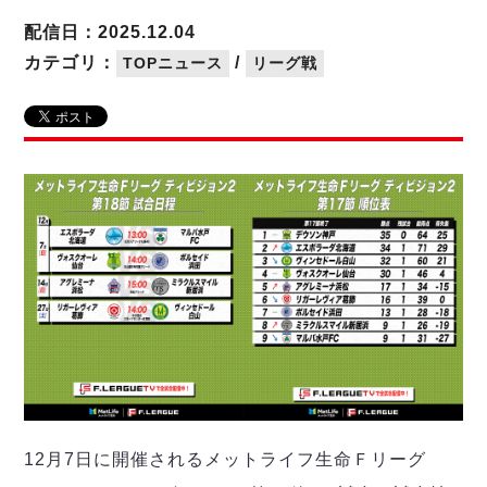
リーグ概要
ABOUT US
個人ランキング｜第2PK
ペスカドーラ町田
配信日：2025.12.04
湘南ベルマーレ
メットライフ生命Ｆ２リーグ
リーグ概要
カテゴリ：
/
TOPニュース
リーグ戦
過去の記録
ARCHIVE
ボアルース長野
名古屋オーシャンズ
試合日程
日本フットサルリーグについて
過去の試合記録
シュライカー大阪
プロジェクト
PROJECT
順位表
大会概要
ボルクバレット北九州
戦績表
リーグ要項
01
ディビジョン1 試合記録
DIVISION
バサジィ大分
警告・退場・出場停止選手
クラブライセンス関連
ABeam AWARD
ディビジョン2 試合記録
個人ランキング｜ゴール
アリーナ観戦マナー&ルール
メットライフ生命Ｆ２リーグ
Ｆリーグカップ 試合記録
個人ランキング｜シュート
個人ランキング｜シュート成功率
リーグ統計データ
ヴォスクオーレ仙台
個人ランキング｜第2PK
マルバ水戸FC
記念ゴール
リガーレヴィア葛飾
メットライフ生命Ｆリーグカップ 2026
ハットトリック
Y．S．C．C．横浜
02
DIVISION
担当審判員
ヴィンセドール白山
試合日程・結果
12月7日に開催されるメットライフ生命Ｆリーグ
アグレミーナ浜松
大会概要
選手の通算記録（Ｆ１）