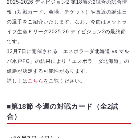
デウソン神戸
2025-2026 ディビジョン2 第18節の2試合の試合情
アリーナ情報
ポルセイド浜田
報（対戦カード、会場、チケット）や直近の誕生日
チケット情報
エスポラーダ北海道
ミラクルスマイル新居浜
過去の記録
の選手をご紹介いたします。なお、今節はメットラ
バルドラール浦安
イフ生命Ｆリーグ2025-26 ディビジョン2の最終節
フウガドールすみだ
しながわシティ
です。
立川アスレティックFC
12月7日に開催される「エスポラーダ北海道 vs マル
ペスカドーラ町田
バ水戸FC」の結果により「エスポラーダ北海道」の
湘南ベルマーレ
優勝が決定する可能性があります。
ボアルース長野
FOLLOW US!
詳しくは
こちら
をご覧ください。
名古屋オーシャンズ
シュライカー大阪
ボルクバレット北九州
■第18節 今週の対戦カード（全2試
バサジィ大分
合）
選手の通算記録（Ｆ２）