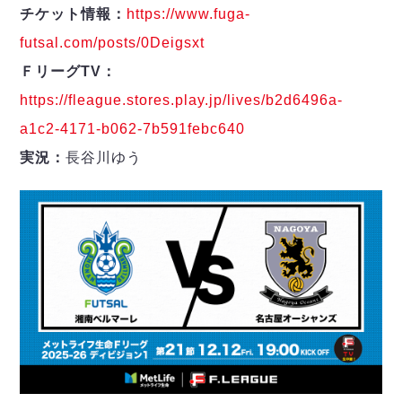
チケット情報：
https://www.fuga-
futsal.com/posts/0Deigsxt
ＦリーグTV：
https://fleague.stores.play.jp/lives/b2d6496a-
a1c2-4171-b062-7b591febc640
実況：
長谷川ゆう