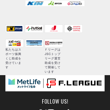
私たちはス
Ｆリーグは
ポーツ振興
JSCトップ
くじ助成を
リーグ運営
受けていま
助成を受け
す
て開催して
います
FOLLOW US!