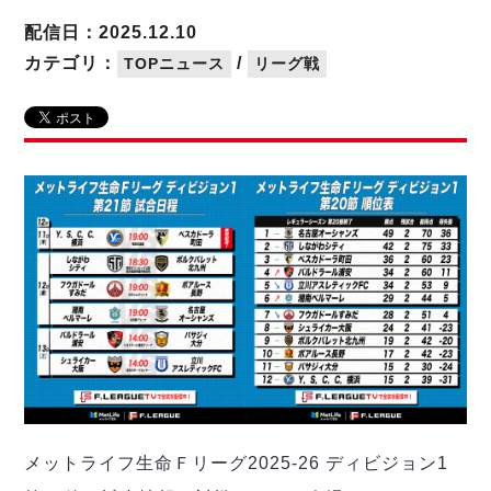
リーグ概要
ABOUT US
個人ランキング｜第2PK
ペスカドーラ町田
配信日：2025.12.10
湘南ベルマーレ
メットライフ生命Ｆ２リーグ
リーグ概要
カテゴリ：
/
TOPニュース
リーグ戦
過去の記録
ARCHIVE
ボアルース長野
名古屋オーシャンズ
試合日程
日本フットサルリーグについて
過去の試合記録
シュライカー大阪
プロジェクト
PROJECT
順位表
大会概要
ボルクバレット北九州
戦績表
リーグ要項
01
ディビジョン1 試合記録
DIVISION
バサジィ大分
警告・退場・出場停止選手
クラブライセンス関連
ABeam AWARD
ディビジョン2 試合記録
個人ランキング｜ゴール
アリーナ観戦マナー&ルール
メットライフ生命Ｆ２リーグ
Ｆリーグカップ 試合記録
個人ランキング｜シュート
個人ランキング｜シュート成功率
リーグ統計データ
ヴォスクオーレ仙台
個人ランキング｜第2PK
マルバ水戸FC
記念ゴール
リガーレヴィア葛飾
メットライフ生命Ｆリーグカップ 2026
ハットトリック
Y．S．C．C．横浜
02
DIVISION
担当審判員
ヴィンセドール白山
試合日程・結果
メットライフ生命Ｆリーグ2025-26 ディビジョン1
アグレミーナ浜松
大会概要
選手の通算記録（Ｆ１）