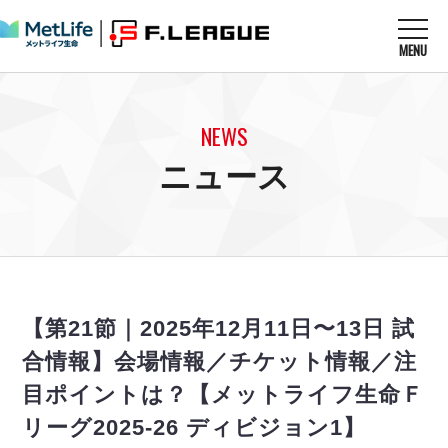
MENU
ニュースを読む
NEWS
NEWS
すべてのニュース
試合を観る
MATCHES
ニュース
リーグ戦
リーグカップ
メットライフ生命Ｆ１リーグ
クラブを知る
CLUB
Ｆチャレンジリーグ
U-23選抜
試合日程
クラブ
メットライフ生命Ｆ１リーグ
チケットを買う
順位表
TICKET
チケット
戦績表
【第21節｜2025年12月11日〜13日 試
メディア情報
エスポラーダ北海道
警告・退場・出場停止選手
フットサル日本代表
合情報】会場情報／チケット情報／注
バルドラール浦安
アリーナ情報
ARENA
個人ランキング｜ゴール
その他
目ポイントは？【メットライフ生命Ｆ
フウガドールすみだ
個人ランキング｜シュート
しながわシティ
リーグ2025-26 ディビジョン1】
個人ランキング｜シュート成功率
立川アスレティックFC