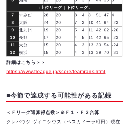
↑上位リーグ｜下位リーグ↓
7
すみだ
28
20
8
4
8
51
47
4
8
大阪
24
20
7
3
10
41
64
-23
9
北九州
19
20
5
4
11
42
62
-20
10
長野
17
20
4
5
11
42
65
-23
11
大分
15
20
4
3
13
30
54
-24
12
横浜
15
20
4
3
13
39
70
-31
詳細はこちら＞＞
https://www.fleague.jp/score/teamrank.html
■今節で達成する可能性がある記録
＜Ｆリーグ通算得点数＞※Ｆ１・Ｆ２合算
クレパウジ ヴィニシウス（ペスカドーラ町田）現在