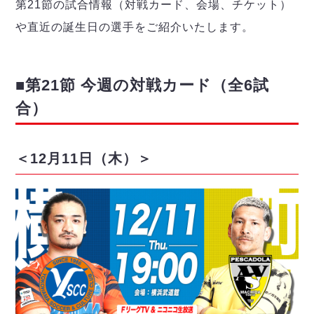
デウソン神戸
第21節の試合情報（対戦カード、会場、チケット）
アリーナ情報
ポルセイド浜田
や直近の誕生日の選手をご紹介いたします。
チケット情報
エスポラーダ北海道
ミラクルスマイル新居浜
過去の記録
バルドラール浦安
フウガドールすみだ
■第21節 今週の対戦カード（全6試
しながわシティ
合）
立川アスレティックFC
ペスカドーラ町田
湘南ベルマーレ
＜12月11日（木）＞
ボアルース長野
FOLLOW US!
名古屋オーシャンズ
シュライカー大阪
ボルクバレット北九州
バサジィ大分
選手の通算記録（Ｆ２）