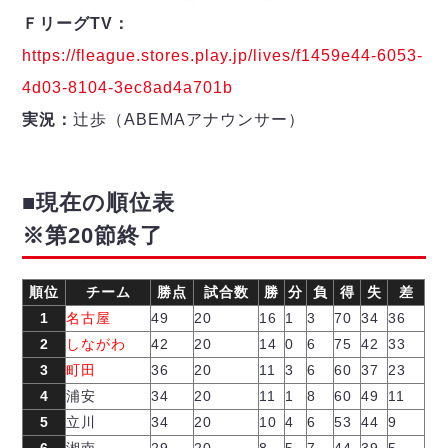
ＦリーグTV：
https://fleague.stores.play.jp/lives/f1459e44-6053-
4d03-8104-3ec8ad4a701b
実況：
辻歩（ABEMAアナウンサー）
■現在の順位表
※第20節終了
順位
チーム
勝点
試合数
勝
分
負
得
失
差
1
名古屋
49
20
16
1
3
70
34
36
2
しながわ
42
20
14
0
6
75
42
33
3
町田
36
20
11
3
6
60
37
23
4
浦安
34
20
11
1
8
60
49
11
5
立川
34
20
10
4
6
53
44
9
6
湘南
29
20
8
5
7
44
39
5