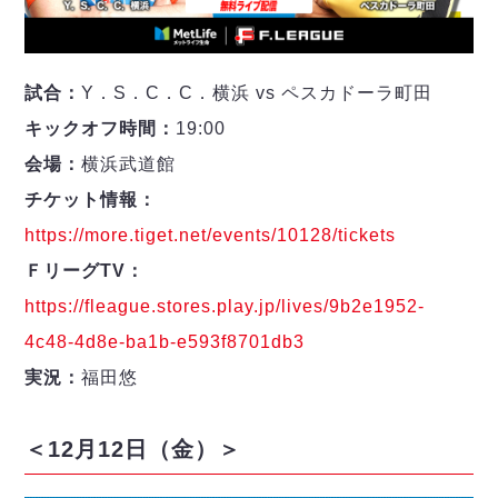
ヴォスクオーレ仙台
マルバ水戸FC
リガーレヴィア葛飾
試合：
Y．S．C．C．横浜 vs ペスカドーラ町田
Y．S．C．C．横浜
ヴィンセドール白山
キックオフ時間：
19:00
アグレミーナ浜松
会場：
横浜武道館
デウソン神戸
チケット情報：
ポルセイド浜田
https://more.tiget.net/events/10128/tickets
ミラクルスマイル新居浜
ＦリーグTV：
https://fleague.stores.play.jp/lives/9b2e1952-
4c48-4d8e-ba1b-e593f8701db3
実況：
福田悠
＜12月12日（金）＞