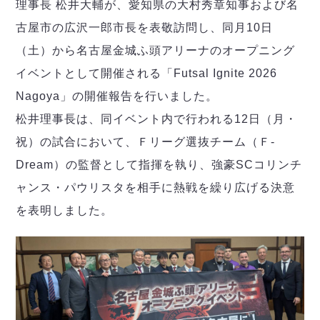
デウソン神戸
理事長 松井大輔が、愛知県の大村秀章知事および名
アリーナ情報
ポルセイド浜田
古屋市の広沢一郎市長を表敬訪問し、同月10日
チケット情報
エスポラーダ北海道
ミラクルスマイル新居浜
過去の記録
（土）から名古屋金城ふ頭アリーナのオープニング
バルドラール浦安
イベントとして開催される「Futsal Ignite 2026
フウガドールすみだ
しながわシティ
Nagoya」の開催報告を行いました。
立川アスレティックFC
松井理事長は、同イベント内で行われる12日（月・
ペスカドーラ町田
祝）の試合において、Ｆリーグ選抜チーム（Ｆ-
湘南ベルマーレ
Dream）の監督として指揮を執り、強豪SCコリンチ
ボアルース長野
FOLLOW US!
ャンス・パウリスタを相手に熱戦を繰り広げる決意
名古屋オーシャンズ
シュライカー大阪
を表明しました。
ボルクバレット北九州
バサジィ大分
選手の通算記録（Ｆ２）