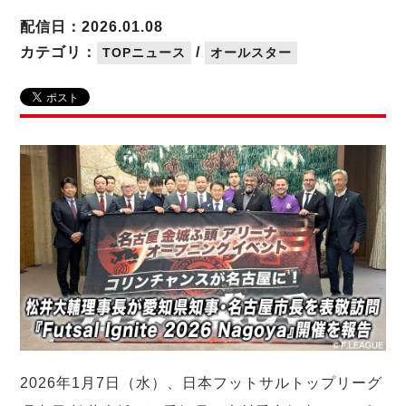
リーグ概要
ABOUT US
個人ランキング｜第2PK
ペスカドーラ町田
配信日：2026.01.08
湘南ベルマーレ
メットライフ生命Ｆ２リーグ
リーグ概要
カテゴリ：
/
TOPニュース
オールスター
過去の記録
ARCHIVE
ボアルース長野
名古屋オーシャンズ
試合日程
日本フットサルリーグについて
過去の試合記録
シュライカー大阪
プロジェクト
PROJECT
順位表
大会概要
ボルクバレット北九州
戦績表
リーグ要項
01
ディビジョン1 試合記録
DIVISION
バサジィ大分
警告・退場・出場停止選手
クラブライセンス関連
ABeam AWARD
ディビジョン2 試合記録
個人ランキング｜ゴール
アリーナ観戦マナー&ルール
メットライフ生命Ｆ２リーグ
Ｆリーグカップ 試合記録
個人ランキング｜シュート
個人ランキング｜シュート成功率
リーグ統計データ
ヴォスクオーレ仙台
個人ランキング｜第2PK
マルバ水戸FC
記念ゴール
リガーレヴィア葛飾
メットライフ生命Ｆリーグカップ 2026
ハットトリック
Y．S．C．C．横浜
02
DIVISION
担当審判員
ヴィンセドール白山
試合日程・結果
2026年1月7日（水）、日本フットサルトップリーグ
アグレミーナ浜松
大会概要
選手の通算記録（Ｆ１）