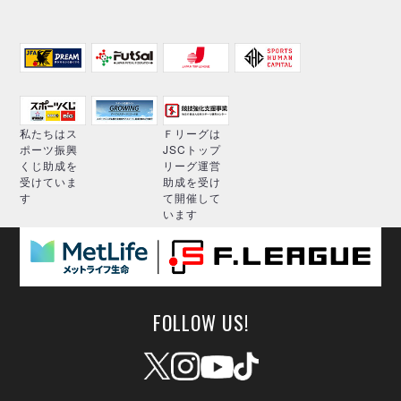
私たちはス
Ｆリーグは
ポーツ振興
JSCトップ
くじ助成を
リーグ運営
受けていま
助成を受け
す
て開催して
います
FOLLOW US!