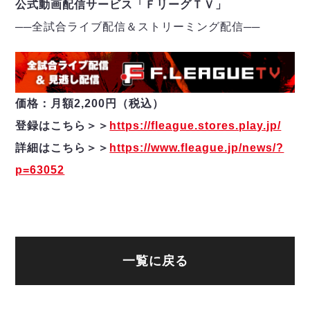
公式動画配信サービス「ＦリーグＴＶ」
──
全試合ライブ配信＆ストリーミング配信
─
─
価格：月額2,200円（税込）
登録はこちら＞＞
https://fleague.stores.play.jp/
詳細はこちら＞＞
https://www.fleague.jp/news/?
p=63052
一覧に戻る