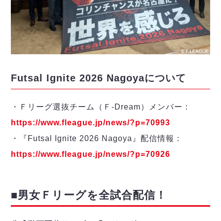
ヴォスクオーレ仙台
マルバ水戸FC
リガーレヴィア葛飾
Y．S．C．C．横浜
ヴィンセドール白山
アグレミーナ浜松
Futsal Ignite 2026 Nagoyaについて
デウソン神戸
ポルセイド浜田
・Ｆリーグ選抜チーム（Ｆ-Dream）メンバー：
ミラクルスマイル新居浜
https://www.fleague.jp/news/?p=70993
・『Futsal Ignite 2026 Nagoya』配信情報：
https://www.fleague.jp/news/?p=70926
■男女Ｆリーグを全試合配信！