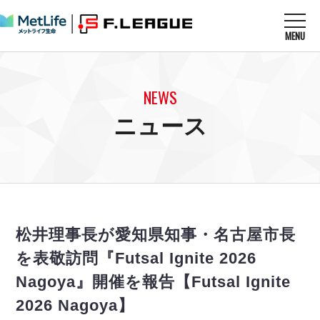
MENU
ニュースを読む
NEWS
NEWS
すべてのニュース
試合を観る
MATCHES
ニュース
リーグ戦
リーグカップ
メットライフ生命Ｆ１リーグ
クラブを知る
CLUB
Ｆチャレンジリーグ
U-23選抜
試合日程
クラブ
メットライフ生命Ｆ１リーグ
チケットを買う
順位表
TICKET
チケット
戦績表
松井理事長が愛知県知事・名古屋市長
メディア情報
エスポラーダ北海道
警告・退場・出場停止選手
フットサル日本代表
を表敬訪問『Futsal Ignite 2026
バルドラール浦安
アリーナ情報
ARENA
個人ランキング｜ゴール
その他
Nagoya』開催を報告【Futsal Ignite
フウガドールすみだ
個人ランキング｜シュート
しながわシティ
2026 Nagoya】
個人ランキング｜シュート成功率
立川アスレティックFC