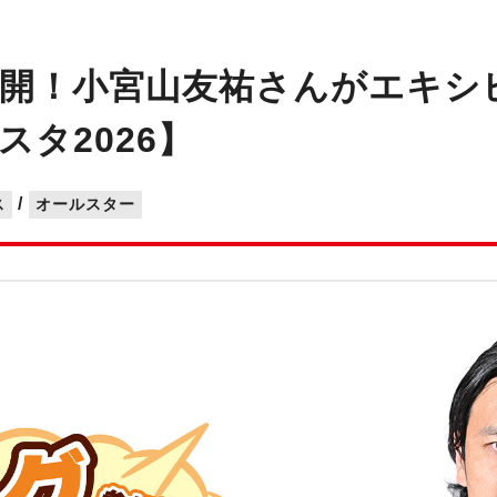
開！小宮山友祐さんがエキシ
タ2026】
/
ス
オールスター