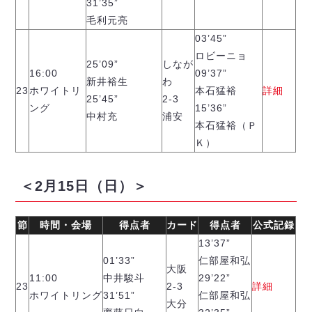
31’35”
毛利元亮
03’45”
ロビーニョ
25’09”
しなが
16:00
09’37”
新井裕生
わ
23
ホワイトリ
本石猛裕
詳細
25’45”
2-3
ング
15’36”
中村充
浦安
本石猛裕（Ｐ
Ｋ）
＜2月15日（日）＞
節
時間・会場
得点者
カード
得点者
公式記録
13’37”
01’33”
仁部屋和弘
大阪
11:00
中井駿斗
29’22”
23
2-3
詳細
ホワイトリング
31’51”
仁部屋和弘
大分