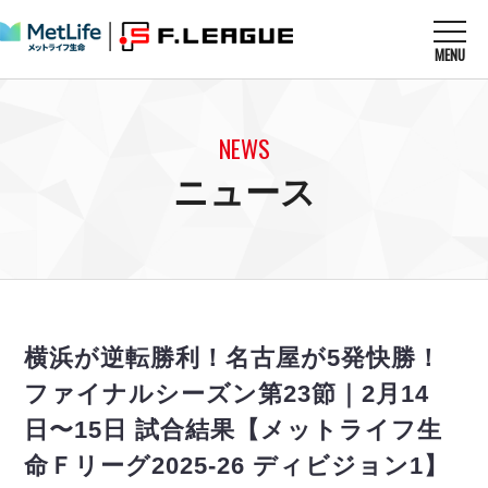
MENU
ニュースを読む
NEWS
NEWS
すべてのニュース
試合を観る
MATCHES
ニュース
リーグ戦
リーグカップ
メットライフ生命Ｆ１リーグ
クラブを知る
CLUB
Ｆチャレンジリーグ
U-23選抜
試合日程
クラブ
メットライフ生命Ｆ１リーグ
チケットを買う
順位表
TICKET
チケット
戦績表
横浜が逆転勝利！名古屋が5発快勝！
メディア情報
エスポラーダ北海道
警告・退場・出場停止選手
フットサル日本代表
ファイナルシーズン第23節｜2月14
バルドラール浦安
アリーナ情報
ARENA
個人ランキング｜ゴール
その他
日〜15日 試合結果【メットライフ生
フウガドールすみだ
個人ランキング｜シュート
しながわシティ
命Ｆリーグ2025-26 ディビジョン1】
個人ランキング｜シュート成功率
立川アスレティックFC