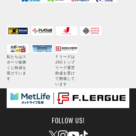
私たちはス
Ｆリーグは
ポーツ振興
JSCトップ
くじ助成を
リーグ運営
受けていま
助成を受け
す
て開催して
います
FOLLOW US!