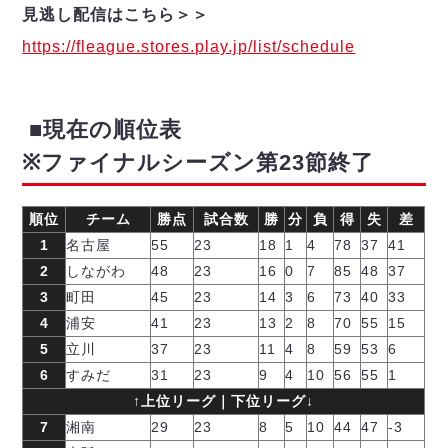
見逃し配信はこちら＞＞
https://fleague.stores.play.jp/list/schedule
■現在の順位表
※ファイナルシーズン第23節終了
順位
チーム
勝点
試合数
勝
分
負
得
失
差
1
名古屋
55
23
18
1
4
78
37
41
2
しながわ
48
23
16
0
7
85
48
37
3
町田
45
23
14
3
6
73
40
33
4
浦安
41
23
13
2
8
70
55
15
5
立川
37
23
11
4
8
59
53
6
6
すみだ
31
23
9
4
10
56
55
1
↑上位リーグ｜下位リーグ↓
7
湘南
29
23
8
5
10
44
47
-3