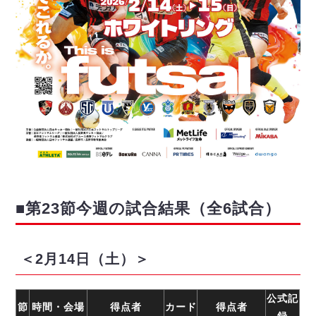
ヴォスクオーレ仙台
マルバ水戸FC
リガーレヴィア葛飾
Y．S．C．C．横浜
ヴィンセドール白山
アグレミーナ浜松
デウソン神戸
ポルセイド浜田
ミラクルスマイル新居浜
■第23節今週の試合結果（全6試合）
＜2月14日（土）＞
公式記
節
時間・会場
得点者
カード
得点者