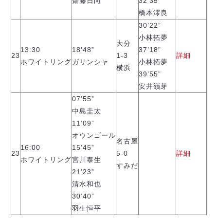
齋藤日向
32’35”
橋本澪良
30’22”
小林拓夢
大分
13:30
18’48”
37’18”
23
1-3
詳細
ホワイトリング
ガリンシャ
小林拓夢
横浜
39’55”
安井嶺芽
07’55”
中島圭太
11’09”
オウンゴール
名古屋
16:00
15’45”
23
5-0
詳細
ホワイトリング
宮川泰生
すみだ
21’23”
清水和也
30’40”
羽生恒平