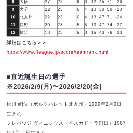
8
大阪
27
23
8
3
12
45
71
-26
9
大分
22
23
6
4
13
38
58
-20
10
北九州
22
23
6
4
13
47
71
-24
11
長野
20
23
5
5
13
47
74
-27
12
横浜
18
23
5
3
15
43
76
-33
詳細はこちら＞＞
https://www.fleague.jp/score/teamrank.html
■直近誕生日の選手
※2026/2/9(月)〜2026/2/20(金)
松川 網汰（ボルクバレット北九州）1999年2月9日
生まれ
クレパウジ ヴィニシウス（ペスカドーラ町田）1987
年2月11日生まれ