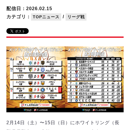
リーグ概要
ABOUT US
個人ランキング｜第2PK
ペスカドーラ町田
配信日：2026.02.15
湘南ベルマーレ
メットライフ生命Ｆ２リーグ
リーグ概要
カテゴリ：
/
TOPニュース
リーグ戦
過去の記録
ARCHIVE
ボアルース長野
名古屋オーシャンズ
試合日程
日本フットサルリーグについて
過去の試合記録
シュライカー大阪
プロジェクト
PROJECT
順位表
大会概要
ボルクバレット北九州
戦績表
リーグ要項
01
ディビジョン1 試合記録
DIVISION
バサジィ大分
警告・退場・出場停止選手
クラブライセンス関連
ABeam AWARD
ディビジョン2 試合記録
個人ランキング｜ゴール
アリーナ観戦マナー&ルール
メットライフ生命Ｆ２リーグ
Ｆリーグカップ 試合記録
個人ランキング｜シュート
個人ランキング｜シュート成功率
リーグ統計データ
ヴォスクオーレ仙台
個人ランキング｜第2PK
マルバ水戸FC
記念ゴール
リガーレヴィア葛飾
メットライフ生命Ｆリーグカップ 2026
ハットトリック
Y．S．C．C．横浜
02
DIVISION
担当審判員
ヴィンセドール白山
試合日程・結果
2月14日（土）〜15日（日）にホワイトリング（長
アグレミーナ浜松
大会概要
選手の通算記録（Ｆ１）