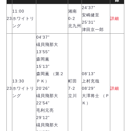
録
24’37”
11:00
湘南
安嶋健至
23
ホワイトリ
0-2
詳細
25’31”
ング
北九州
津田京一郎
04’37”
礒貝飛那大
13’55”
森岡薫
15’13”
森岡薫 （第２
08’13”
13:30
ＰＫ）
町田
上村充哉
23
ホワイトリ
20’26”
7-2
08’29”
詳細
ング
礒貝飛那大
立川
大澤将士 （Ｐ
22’54”
Ｋ）
毛利元亮
29’12”
礒貝飛那大