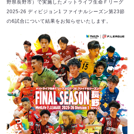
デウソン神戸
野県長野市）で実施したメットライフ生命Ｆリーグ
アリーナ情報
ポルセイド浜田
2025-26 ディビジョン1 ファイナルシーズン第23節
チケット情報
エスポラーダ北海道
ミラクルスマイル新居浜
過去の記録
の6試合について結果をお知らせいたします。
バルドラール浦安
フウガドールすみだ
しながわシティ
立川アスレティックFC
ペスカドーラ町田
湘南ベルマーレ
ボアルース長野
FOLLOW US!
名古屋オーシャンズ
シュライカー大阪
ボルクバレット北九州
バサジィ大分
選手の通算記録（Ｆ２）