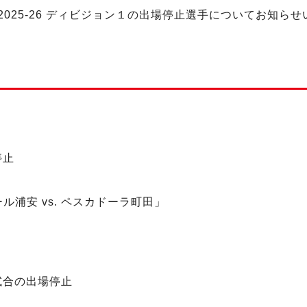
2025-26 ディビジョン１の出場停止選手についてお知ら
停止
ドラール浦安 vs. ペスカドーラ町田」
試合の出場停止