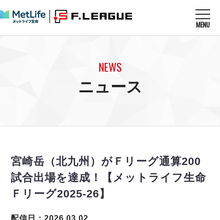
MENU
ニュースを読む
NEWS
NEWS
すべてのニュース
試合を観る
MATCHES
ニュース
リーグ戦
リーグカップ
メットライフ生命Ｆ１リーグ
クラブを知る
CLUB
Ｆチャレンジリーグ
U-23選抜
試合日程
クラブ
メットライフ生命Ｆ１リーグ
チケットを買う
順位表
TICKET
チケット
戦績表
宮崎岳（北九州）がＦリーグ通算200
メディア情報
エスポラーダ北海道
警告・退場・出場停止選手
フットサル日本代表
試合出場を達成！【メットライフ生命
バルドラール浦安
アリーナ情報
ARENA
個人ランキング｜ゴール
その他
Ｆリーグ2025-26】
フウガドールすみだ
個人ランキング｜シュート
しながわシティ
個人ランキング｜シュート成功率
配信日：2026.03.02
立川アスレティックFC