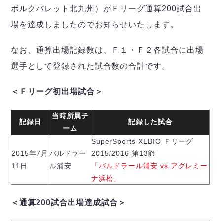
デウソン神戸
アリーナ情報
ボルクバレット北九州）がＦリーグ通算200試合出
ポルセイド浜田
チケット情報
場を達成しましたのでお知らせいたします。
エスポラーダ北海道
ミラクルスマイル新居浜
過去の記録
バルドラール浦安
なお、通算出場記録数は、Ｆ１・Ｆ２各試合に出場
フウガドールすみだ
しながわシティ
選手として登録された試合数の合計です。
立川アスレティックFC
＜Ｆリーグ初出場試合＞
ペスカドーラ町田
湘南ベルマーレ
当時所属チ
ボアルース長野
記録日
記録した試合
FOLLOW US!
ーム
名古屋オーシャンズ
SuperSports XEBIO Ｆリーグ
シュライカー大阪
2015年7月
バルドラー
2015/2016 第13節
ボルクバレット北九州
11日
ル浦安
「バルドラール浦安 vs アグレミー
バサジィ大分
ナ浜松」
選手の通算記録（Ｆ２）
＜通算200試合出場達成試合＞