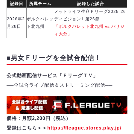
ヴォスクオーレ仙台
記録日
所属チーム
記録した試合
マルバ水戸FC
メットライフ生命Ｆリーグ2025-26
リガーレヴィア葛飾
2026年2
ボルクバレッ
ディビジョン1 第26節
Y．S．C．C．横浜
月28日
ト北九州
「ボルクバレット北九州 vs バサジ
ヴィンセドール白山
ィ大分」
アグレミーナ浜松
デウソン神戸
■男女Ｆリーグを全試合配信！
ポルセイド浜田
ミラクルスマイル新居浜
公式動画配信サービス「ＦリーグＴＶ」
──
全試合ライブ配信＆ストリーミング配信
─
─
価格：月額2,200円（税込）
登録はこちら＞＞
https://fleague.stores.play.jp/