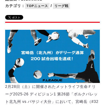
リーグ概要
ABOUT US
個人ランキング｜第2PK
ペスカドーラ町田
カテゴリ：
/
TOPニュース
リーグ戦
湘南ベルマーレ
メットライフ生命Ｆ２リーグ
リーグ概要
過去の記録
ARCHIVE
ボアルース長野
名古屋オーシャンズ
試合日程
日本フットサルリーグについて
過去の試合記録
シュライカー大阪
プロジェクト
PROJECT
順位表
大会概要
ボルクバレット北九州
戦績表
リーグ要項
01
ディビジョン1 試合記録
DIVISION
バサジィ大分
警告・退場・出場停止選手
クラブライセンス関連
ABeam AWARD
ディビジョン2 試合記録
個人ランキング｜ゴール
アリーナ観戦マナー&ルール
メットライフ生命Ｆ２リーグ
Ｆリーグカップ 試合記録
個人ランキング｜シュート
個人ランキング｜シュート成功率
リーグ統計データ
ヴォスクオーレ仙台
個人ランキング｜第2PK
マルバ水戸FC
記念ゴール
リガーレヴィア葛飾
メットライフ生命Ｆリーグカップ 2026
ハットトリック
2月28日（土）に開催されたメットライフ生命Ｆリ
Y．S．C．C．横浜
02
DIVISION
担当審判員
ヴィンセドール白山
ーグ2025-26 ディビジョン1 第26節「ボルクバレッ
試合日程・結果
アグレミーナ浜松
大会概要
ト北九州 vs バサジィ大分」において、宮崎岳（#32
選手の通算記録（Ｆ１）