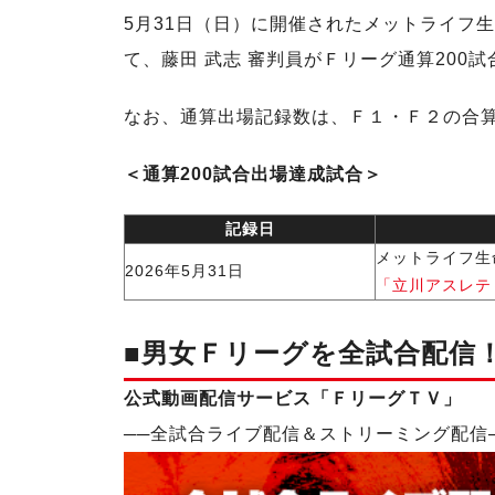
5月31日（日）に開催されたメットライフ生命
て、藤田 武志 審判員がＦリーグ通算200
なお、通算出場記録数は、Ｆ１・Ｆ２の合
＜通算200試合出場達成試合＞
記録日
メットライフ生命
2026年5月31日
「立川アスレティ
■男女Ｆリーグを全試合配信
公式動画配信サービス「ＦリーグＴＶ」
──
全試合ライブ配信＆ストリーミング配信