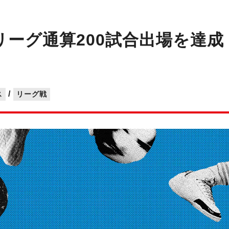
Ｆリーグ通算200試合出場を達
/
ス
リーグ戦