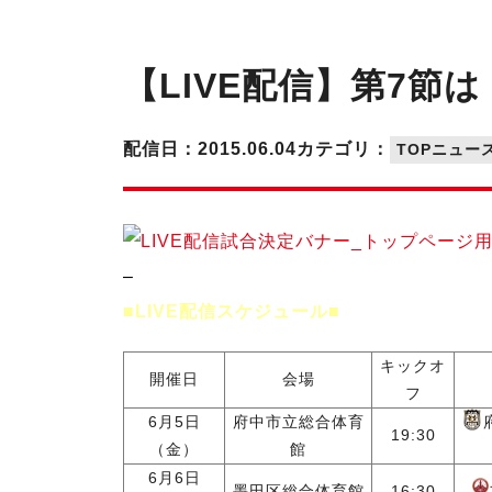
【LIVE配信】第7節は
配信日：2015.06.04
カテゴリ：
TOPニュー
–
■LIVE配信スケジュール■
キックオ
開催日
会場
フ
6月5日
府中市立総合体育
19:30
（金）
館
6月6日
墨田区総合体育館
16:30