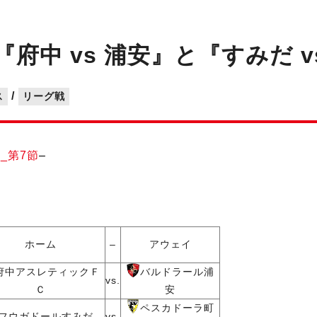
『府中 vs 浦安』と『すみだ 
/
ス
リーグ戦
–
ホーム
–
アウェイ
府中アスレティックＦ
バルドラール浦
vs.
Ｃ
安
ペスカドーラ町
フウガドールすみだ
vs.