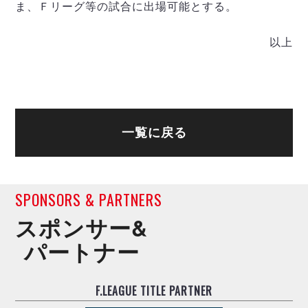
ヴォスクオーレ仙台
ま、Ｆリーグ等の試合に出場可能とする。
マルバ水戸FC
リガーレヴィア葛飾
以上
Y．S．C．C．横浜
ヴィンセドール白山
アグレミーナ浜松
デウソン神戸
一覧に戻る
ポルセイド浜田
ミラクルスマイル新居浜
SPONSORS & PARTNERS
スポンサー&
パートナー
F.LEAGUE TITLE PARTNER