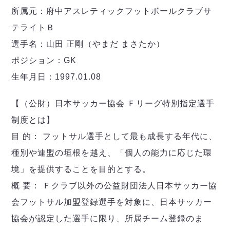
デウソン神戸
アリーナ情報
所属元：府中アスレティックフットボールクラブサ
ポルセイド浜田
チケット情報
エスポラーダ北海道
テライトＢ
ミラクルスマイル新居浜
過去の記録
バルドラール浦安
選手名：山田 正剛（やまだ まさたか）
フウガドールすみだ
ポジション：GK
しながわシティ
生年月日：1997.01.08
立川アスレティックFC
ペスカドーラ町田
【（公財）日本サッカー協会 Ｆリーグ特別指定選手
湘南ベルマーレ
制度とは】
ボアルース長野
FOLLOW US!
目 的： フットサル選手として最も成長する年代に、
名古屋オーシャンズ
シュライカー大阪
種別や連盟の垣根を越え、「個人の能力に応じた環
ボルクバレット北九州
境」を提供することを目的とする。
バサジィ大分
概 要： Ｆクラブ以外の公益財団法人日本サッカー協
選手の通算記録（Ｆ２）
会フットサル加盟登録選手を対象に、日本サッカー
協会が認定した選手に限り、所属チーム登録のま