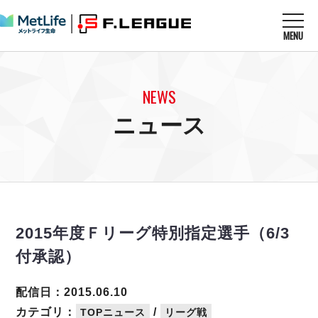
MENU
ニュースを読む
NEWS
NEWS
すべてのニュース
試合を観る
MATCHES
ニュース
リーグ戦
リーグカップ
メットライフ生命Ｆ１リーグ
クラブを知る
CLUB
Ｆチャレンジリーグ
U-23選抜
試合日程
クラブ
メットライフ生命Ｆ１リーグ
チケットを買う
順位表
TICKET
チケット
戦績表
2015年度Ｆリーグ特別指定選手（6/3
メディア情報
エスポラーダ北海道
警告・退場・出場停止選手
フットサル日本代表
付承認）
バルドラール浦安
アリーナ情報
ARENA
個人ランキング｜ゴール
その他
フウガドールすみだ
個人ランキング｜シュート
配信日：2015.06.10
しながわシティ
個人ランキング｜シュート成功率
カテゴリ：
/
TOPニュース
リーグ戦
立川アスレティックFC