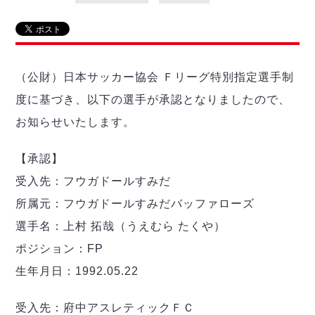
リーグ概要
ABOUT US
個人ランキング｜第2PK
ペスカドーラ町田
湘南ベルマーレ
メットライフ生命Ｆ２リーグ
リーグ概要
過去の記録
ARCHIVE
ボアルース長野
名古屋オーシャンズ
（公財）日本サッカー協会 Ｆリーグ特別指定選手制
試合日程
日本フットサルリーグについて
過去の試合記録
シュライカー大阪
プロジェクト
PROJECT
順位表
大会概要
度に基づき、以下の選手が承認となりましたので、
ボルクバレット北九州
戦績表
リーグ要項
01
お知らせいたします。
ディビジョン1 試合記録
DIVISION
バサジィ大分
警告・退場・出場停止選手
クラブライセンス関連
ABeam AWARD
ディビジョン2 試合記録
個人ランキング｜ゴール
アリーナ観戦マナー&ルール
【承認】
メットライフ生命Ｆ２リーグ
Ｆリーグカップ 試合記録
個人ランキング｜シュート
受入先：フウガドールすみだ
個人ランキング｜シュート成功率
リーグ統計データ
所属元：フウガドールすみだバッファローズ
ヴォスクオーレ仙台
個人ランキング｜第2PK
マルバ水戸FC
選手名：上村 拓哉（うえむら たくや）
記念ゴール
リガーレヴィア葛飾
メットライフ生命Ｆリーグカップ 2026
ポジション：FP
ハットトリック
Y．S．C．C．横浜
02
生年月日：1992.05.22
DIVISION
担当審判員
ヴィンセドール白山
試合日程・結果
アグレミーナ浜松
大会概要
受入先：府中アスレティックＦＣ
選手の通算記録（Ｆ１）