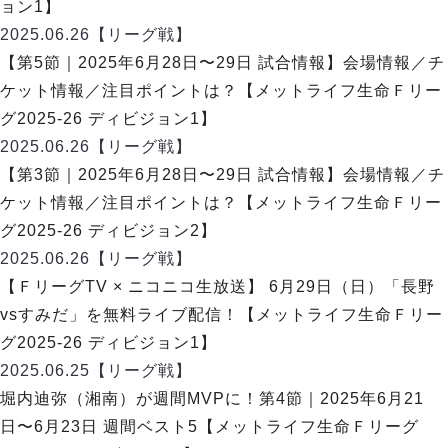
ヴォスクオーレ仙台
ョン1】
マルバ水戸FC
2025.06.26
【リーグ戦】
リガーレヴィア葛飾
【第5節｜2025年6月28日〜29日 試合情報】会場情報／チ
Y．S．C．C．横浜
ケット情報／注目ポイントは？【メットライフ生命Ｆリー
ヴィンセドール白山
グ2025-26 ディビジョン1】
アグレミーナ浜松
2025.06.26
【リーグ戦】
デウソン神戸
【第3節｜2025年6月28日〜29日 試合情報】会場情報／チ
ポルセイド浜田
ケット情報／注目ポイントは？【メットライフ生命Ｆリー
ミラクルスマイル新居浜
グ2025-26 ディビジョン2】
2025.06.26
【リーグ戦】
【ＦリーグTV × ニコニコ生放送】 6月29日（日）「長野
vsすみだ」を無料ライブ配信！【メットライフ生命Ｆリー
グ2025-26 ディビジョン1】
2025.06.25
【リーグ戦】
堀内迪弥（湘南）が週間MVPに！第4節｜2025年6月21
日〜6月23日 週間ベスト5【メットライフ生命Ｆリーグ