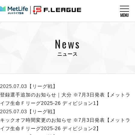
MENU
ニュースを読む
NEWS
News
すべてのニュース
試合を観る
MATCHES
リーグ戦
ニュース
リーグカップ
メットライフ生命Ｆ１リーグ
クラブを知る
CLUB
Ｆチャレンジリーグ
U-23選抜
試合日程
クラブ
メットライフ生命Ｆ１リーグ
2025.07.03
【リーグ戦】
チケットを買う
順位表
TICKET
チケット
登録選手追加のお知らせ｜大分 ※7月3日発表【メットラ
戦績表
メディア情報
エスポラーダ北海道
イフ生命Ｆリーグ2025-26 ディビジョン1】
警告・退場・出場停止選手
フットサル日本代表
バルドラール浦安
アリーナ情報
2025.07.03
【リーグ戦】
ARENA
個人ランキング｜ゴール
その他
フウガドールすみだ
キックオフ時間変更のお知らせ ※7月3日発表【メットラ
個人ランキング｜シュート
しながわシティ
イフ生命Ｆリーグ2025-26 ディビジョン2】
個人ランキング｜シュート成功率
立川アスレティックFC