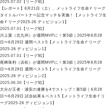
リーグ概要
ABOUT US
2025.07.02
【リーグ戦】
個人ランキング｜第2PK
ペスカドーラ町田
【レポート】6月21日（土）、メットライフ⽣命Ｆリーグ
湘南ベルマーレ
メットライフ生命Ｆ２リーグ
リーグ概要
タイトルパートナー記念マッチを実施！【メットライフ生
過去の記録
ARCHIVE
ボアルース長野
命Ｆリーグ2025-26 ディビジョン1】
名古屋オーシャンズ
試合日程
日本フットサルリーグについて
2025.07.01
【リーグ戦】
過去の試合記録
シュライカー大阪
プロジェクト
PROJECT
順位表
大会概要
川上翼（北九州）が週間MVPに！第5節｜2025年6月28
ボルクバレット北九州
戦績表
リーグ要項
01
日〜6月29日 週間ベスト5【メットライフ生命Ｆリーグ
ディビジョン1 試合記録
DIVISION
バサジィ大分
警告・退場・出場停止選手
クラブライセンス関連
ABeam AWARD
2025-26 ディビジョン1】
ディビジョン2 試合記録
個人ランキング｜ゴール
アリーナ観戦マナー&ルール
2025.07.01
メットライフ生命Ｆ２リーグ
【リーグ戦】
Ｆリーグカップ 試合記録
個人ランキング｜シュート
尾﨑珠利（浜松）が週間MVPに！第3節｜2025年6月28
個人ランキング｜シュート成功率
リーグ統計データ
日〜6月29日 週間ベスト5【メットライフ生命Ｆリーグ
ヴォスクオーレ仙台
個人ランキング｜第2PK
2025-26 ディビジョン2】
マルバ水戸FC
記念ゴール
2025.06.30
【リーグ戦】
リガーレヴィア葛飾
メットライフ生命Ｆリーグカップ 2026
ハットトリック
大分が王者・浦安の連勝を4でストップ！第5節｜6月28
Y．S．C．C．横浜
02
DIVISION
担当審判員
ヴィンセドール白山
日〜6月29日 試合結果＆ベスト5【メットライフ生命Ｆリ
試合日程・結果
アグレミーナ浜松
ーグ2025-26 ディビジョン1】
大会概要
選手の通算記録（Ｆ１）