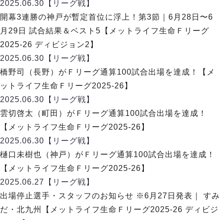
デウソン神戸
2025.06.30
【リーグ戦】
アリーナ情報
ポルセイド浜田
開幕3連勝の神戸が暫定首位に浮上！第3節｜6月28日〜6
チケット情報
エスポラーダ北海道
ミラクルスマイル新居浜
月29日 試合結果＆ベスト5【メットライフ生命Ｆリーグ
過去の記録
バルドラール浦安
2025-26 ディビジョン2】
フウガドールすみだ
2025.06.30
【リーグ戦】
しながわシティ
橋野司（長野）がＦリーグ通算100試合出場を達成！【メ
立川アスレティックFC
ットライフ生命Ｆリーグ2025-26】
ペスカドーラ町田
2025.06.30
【リーグ戦】
湘南ベルマーレ
雲切啓太（町田）がＦリーグ通算100試合出場を達成！
ボアルース長野
FOLLOW US!
【メットライフ生命Ｆリーグ2025-26】
名古屋オーシャンズ
2025.06.30
【リーグ戦】
シュライカー大阪
樋口未樹也（神戸）がＦリーグ通算100試合出場を達成！
ボルクバレット北九州
【メットライフ生命Ｆリーグ2025-26】
バサジィ大分
2025.06.27
【リーグ戦】
選手の通算記録（Ｆ２）
出場停止選手・スタッフのお知らせ ※6月27日発表｜ すみ
だ・北九州【メットライフ生命Ｆリーグ2025-26 ディビジ