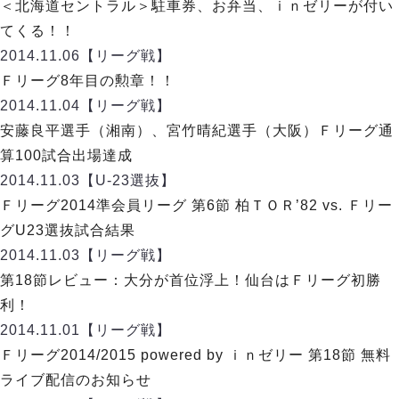
ヴォスクオーレ仙台
＜北海道セントラル＞駐車券、お弁当、ｉｎゼリーが付い
マルバ水戸FC
てくる！！
リガーレヴィア葛飾
2014.11.06
【リーグ戦】
Y．S．C．C．横浜
Ｆリーグ8年目の勲章！！
ヴィンセドール白山
2014.11.04
【リーグ戦】
アグレミーナ浜松
安藤良平選手（湘南）、宮竹晴紀選手（大阪）Ｆリーグ通
デウソン神戸
算100試合出場達成
ポルセイド浜田
2014.11.03
【U-23選抜】
ミラクルスマイル新居浜
Ｆリーグ2014準会員リーグ 第6節 柏ＴＯＲ’82 vs. Ｆリー
グU23選抜試合結果
2014.11.03
【リーグ戦】
第18節レビュー：大分が首位浮上！仙台はＦリーグ初勝
利！
2014.11.01
【リーグ戦】
Ｆリーグ2014/2015 powered by ｉｎゼリー 第18節 無料
ライブ配信のお知らせ