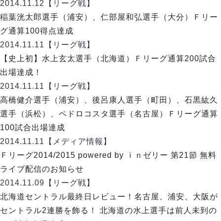
リーグ概要
ABOUT US
2014.11.12
【リーグ戦】
個人ランキング｜第2PK
ペスカドーラ町田
稲葉洸太郎選手（浦安）、仁部屋和弘選手（大分）Ｆリー
湘南ベルマーレ
メットライフ生命Ｆ２リーグ
リーグ概要
グ通算100得点達成
過去の記録
ARCHIVE
ボアルース長野
2014.11.11
【リーグ戦】
名古屋オーシャンズ
試合日程
日本フットサルリーグについて
【史上初】水上玄太選手（北海道）Ｆリーグ通算200試合
過去の試合記録
シュライカー大阪
プロジェクト
PROJECT
順位表
大会概要
出場達成！
ボルクバレット北九州
戦績表
リーグ要項
01
2014.11.11
【リーグ戦】
ディビジョン1 試合記録
DIVISION
バサジィ大分
警告・退場・出場停止選手
クラブライセンス関連
ABeam AWARD
高橋健介選手（浦安）、後呂康人選手（町田）、石黒紘久
ディビジョン2 試合記録
個人ランキング｜ゴール
アリーナ観戦マナー&ルール
選手（浜松）、ペドロコスタ選手（名古屋）Ｆリーグ通算
メットライフ生命Ｆ２リーグ
Ｆリーグカップ 試合記録
個人ランキング｜シュート
100試合出場達成
個人ランキング｜シュート成功率
リーグ統計データ
2014.11.11
【メディア情報】
ヴォスクオーレ仙台
個人ランキング｜第2PK
Ｆリーグ2014/2015 powered by ｉｎゼリー 第21節 無料
マルバ水戸FC
記念ゴール
ライブ配信のお知らせ
リガーレヴィア葛飾
メットライフ生命Ｆリーグカップ 2026
ハットトリック
2014.11.09
Y．S．C．C．横浜
【リーグ戦】
02
DIVISION
担当審判員
ヴィンセドール白山
北海道セントラル最終日レビュー！名古屋、浦安、大阪が
試合日程・結果
アグレミーナ浜松
セントラル2連勝を飾る！ 北海道の水上選手は前人未到の
大会概要
選手の通算記録（Ｆ１）