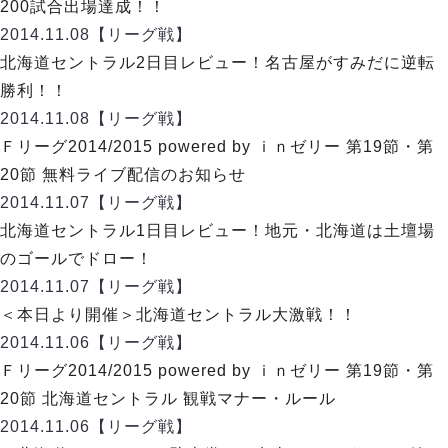
デウソン神戸
200試合出場達成！！
アリーナ情報
ポルセイド浜田
2014.11.08
【リーグ戦】
チケット情報
エスポラーダ北海道
ミラクルスマイル新居浜
北海道セントラル2日目レビュー！名古屋がすみだに逆転
過去の記録
バルドラール浦安
勝利！！
フウガドールすみだ
2014.11.08
【リーグ戦】
しながわシティ
Ｆリーグ2014/2015 powered by ｉｎゼリー 第19節・第
立川アスレティックFC
20節 無料ライブ配信のお知らせ
ペスカドーラ町田
2014.11.07
【リーグ戦】
湘南ベルマーレ
北海道セントラル1日目レビュー！地元・北海道は土壇場
ボアルース長野
FOLLOW US!
のゴールでドロー！
名古屋オーシャンズ
2014.11.07
【リーグ戦】
シュライカー大阪
＜本日より開催＞北海道セントラル大激戦！！
ボルクバレット北九州
2014.11.06
【リーグ戦】
バサジィ大分
Ｆリーグ2014/2015 powered by ｉｎゼリー 第19節・第
選手の通算記録（Ｆ２）
20節 北海道セントラル 観戦マナー・ルール
2014.11.06
【リーグ戦】