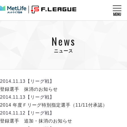
MENU
ニュースを読む
NEWS
News
すべてのニュース
試合を観る
MATCHES
リーグ戦
ニュース
リーグカップ
メットライフ生命Ｆ１リーグ
クラブを知る
CLUB
Ｆチャレンジリーグ
U-23選抜
試合日程
クラブ
メットライフ生命Ｆ１リーグ
2014.11.13
【リーグ戦】
チケットを買う
順位表
TICKET
チケット
登録選手 抹消のお知らせ
戦績表
メディア情報
エスポラーダ北海道
2014.11.13
【リーグ戦】
警告・退場・出場停止選手
フットサル日本代表
バルドラール浦安
アリーナ情報
2014 年度Ｆリーグ特別指定選手（11/11付承認）
ARENA
個人ランキング｜ゴール
その他
フウガドールすみだ
2014.11.12
【リーグ戦】
個人ランキング｜シュート
しながわシティ
登録選手 追加・抹消のお知らせ
個人ランキング｜シュート成功率
立川アスレティックFC