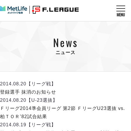
MENU
ニュースを読む
NEWS
News
すべてのニュース
試合を観る
MATCHES
リーグ戦
ニュース
リーグカップ
メットライフ生命Ｆ１リーグ
クラブを知る
CLUB
Ｆチャレンジリーグ
U-23選抜
試合日程
クラブ
メットライフ生命Ｆ１リーグ
2014.08.20
【リーグ戦】
チケットを買う
順位表
TICKET
チケット
登録選手 抹消のお知らせ
戦績表
メディア情報
エスポラーダ北海道
2014.08.20
【U-23選抜】
警告・退場・出場停止選手
フットサル日本代表
バルドラール浦安
アリーナ情報
Ｆリーグ2014準会員リーグ 第2節 ＦリーグU23選抜 vs.
ARENA
個人ランキング｜ゴール
その他
フウガドールすみだ
柏ＴＯＲ’82試合結果
個人ランキング｜シュート
しながわシティ
2014.08.19
【リーグ戦】
個人ランキング｜シュート成功率
立川アスレティックFC