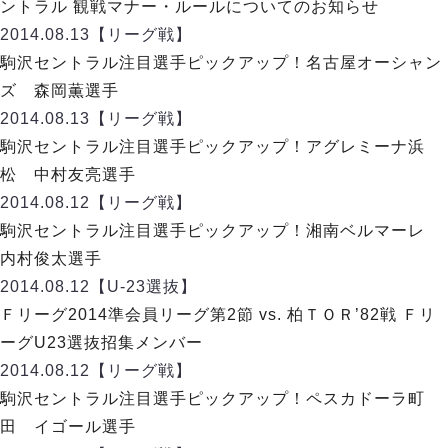
ヴォスクオーレ仙台
ントラル 観戦マナー・ルールについてのお知らせ
マルバ水戸FC
2014.08.13
【リーグ戦】
リガーレヴィア葛飾
駒沢セントラル注目選手ピックアップ！名古屋オーシャン
Y．S．C．C．横浜
ズ 森岡薫選手
ヴィンセドール白山
2014.08.13
【リーグ戦】
アグレミーナ浜松
駒沢セントラル注目選手ピックアップ！アグレミーナ浜
デウソン神戸
松 中村友亮選手
ポルセイド浜田
2014.08.12
【リーグ戦】
ミラクルスマイル新居浜
駒沢セントラル注目選手ピックアップ！湘南ベルマーレ
内村俊太選手
2014.08.12
【U-23選抜】
Ｆリーグ2014準会員リーグ第2節 vs. 柏ＴＯＲ’82戦 Ｆリ
ーグU23選抜招集メンバー
2014.08.12
【リーグ戦】
駒沢セントラル注目選手ピックアップ！ペスカドーラ町
田 イゴール選手