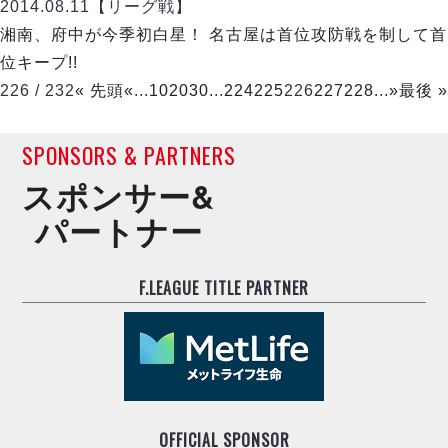
2014.08.11
【リーグ戦】
湘南、府中が今季初白星！ 名古屋は首位攻防戦を制して首
位キープ!!
226 / 232
« 先頭
«
...
10
20
30
...
224
225
226
227
228
...
»
最後 »
SPONSORS & PARTNERS
スポンサー&
パートナー
F.LEAGUE TITLE PARTNER
OFFICIAL SPONSOR