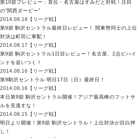
リーグ概要
ABOUT US
第10節プレビュー：首位・名古屋はすみだと対戦！注目
個人ランキング｜第2PK
ペスカドーラ町田
の“関西ダービー”
湘南ベルマーレ
メットライフ生命Ｆ２リーグ
リーグ概要
2014.08.18
【リーグ戦】
過去の記録
ARCHIVE
ボアルース長野
第9節 駒沢セントラル最終日レビュー！ 関東勢同士の上位
名古屋オーシャンズ
試合日程
日本フットサルリーグについて
対決は町田に軍配！
過去の試合記録
シュライカー大阪
プロジェクト
PROJECT
順位表
大会概要
2014.08.17
【リーグ戦】
ボルクバレット北九州
戦績表
リーグ要項
01
第9節 駒沢セントラル1日目レビュー！名古屋、2点ビハイ
ディビジョン1 試合記録
DIVISION
バサジィ大分
警告・退場・出場停止選手
クラブライセンス関連
ABeam AWARD
ンドを追いつく！
ディビジョン2 試合記録
個人ランキング｜ゴール
アリーナ観戦マナー&ルール
2014.08.16
メットライフ生命Ｆ２リーグ
【リーグ戦】
Ｆリーグカップ 試合記録
個人ランキング｜シュート
第9駒沢セントラル 明日17日（日）最終日！
個人ランキング｜シュート成功率
リーグ統計データ
2014.08.16
【リーグ戦】
ヴォスクオーレ仙台
個人ランキング｜第2PK
本日第9節 駒沢セントラル開催！アジア最高峰のフットサ
マルバ水戸FC
記念ゴール
ルを見逃すな！
リガーレヴィア葛飾
メットライフ生命Ｆリーグカップ 2026
ハットトリック
2014.08.15
Y．S．C．C．横浜
【リーグ戦】
02
DIVISION
担当審判員
ヴィンセドール白山
明日より開催！第9節 駒沢セントラル！上位対決が目白押
試合日程・結果
アグレミーナ浜松
し！
大会概要
選手の通算記録（Ｆ１）