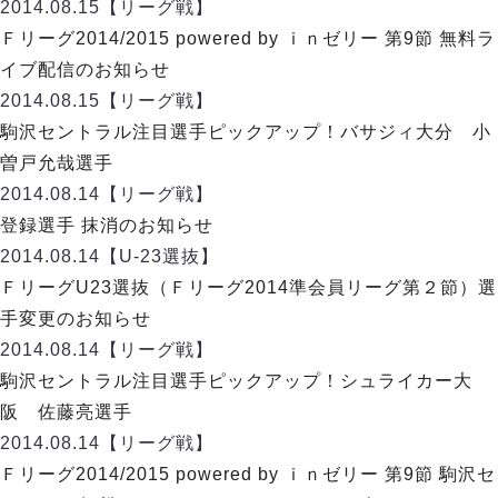
デウソン神戸
2014.08.15
【リーグ戦】
アリーナ情報
ポルセイド浜田
Ｆリーグ2014/2015 powered by ｉｎゼリー 第9節 無料ラ
チケット情報
エスポラーダ北海道
ミラクルスマイル新居浜
イブ配信のお知らせ
過去の記録
バルドラール浦安
2014.08.15
【リーグ戦】
フウガドールすみだ
駒沢セントラル注目選手ピックアップ！バサジィ大分 小
しながわシティ
曽戸允哉選手
立川アスレティックFC
2014.08.14
【リーグ戦】
ペスカドーラ町田
登録選手 抹消のお知らせ
湘南ベルマーレ
2014.08.14
【U-23選抜】
ボアルース長野
FOLLOW US!
ＦリーグU23選抜（Ｆリーグ2014準会員リーグ第２節）選
名古屋オーシャンズ
手変更のお知らせ
シュライカー大阪
2014.08.14
【リーグ戦】
ボルクバレット北九州
駒沢セントラル注目選手ピックアップ！シュライカー大
バサジィ大分
阪 佐藤亮選手
選手の通算記録（Ｆ２）
2014.08.14
【リーグ戦】
Ｆリーグ2014/2015 powered by ｉｎゼリー 第9節 駒沢セ