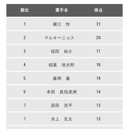
リーグ概要
ABOUT US
個人ランキング｜第2PK
ペスカドーラ町田
順位
選手名
得点
湘南ベルマーレ
メットライフ生命Ｆ２リーグ
リーグ概要
過去の記録
ARCHIVE
ボアルース長野
1
横江 怜
21
名古屋オーシャンズ
試合日程
日本フットサルリーグについて
過去の試合記録
2
マルキーニョス
20
シュライカー大阪
プロジェクト
PROJECT
順位表
大会概要
ボルクバレット北九州
戦績表
リーグ要項
01
3
稲田 祐介
17
ディビジョン1 試合記録
DIVISION
バサジィ大分
警告・退場・出場停止選手
クラブライセンス関連
ABeam AWARD
ディビジョン2 試合記録
個人ランキング｜ゴール
アリーナ観戦マナー&ルール
4
稲葉 洸太郎
16
メットライフ生命Ｆ２リーグ
Ｆリーグカップ 試合記録
個人ランキング｜シュート
5
森岡 薫
14
個人ランキング｜シュート成功率
リーグ統計データ
ヴォスクオーレ仙台
個人ランキング｜第2PK
マルバ水戸FC
5
本田 真琉虎洲
14
記念ゴール
リガーレヴィア葛飾
メットライフ生命Ｆリーグカップ 2026
7
原田 浩平
13
ハットトリック
Y．S．C．C．横浜
02
DIVISION
担当審判員
ヴィンセドール白山
試合日程・結果
7
水上 玄太
13
アグレミーナ浜松
大会概要
選手の通算記録（Ｆ１）