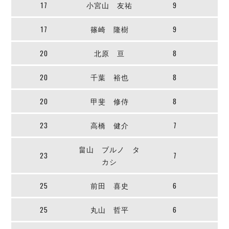
ヴォスクオーレ仙台
17
小宮山 友祐
9
マルバ水戸FC
17
篠崎 隆樹
9
リガーレヴィア葛飾
Y．S．C．C．横浜
20
北原 亘
8
ヴィンセドール白山
アグレミーナ浜松
20
千葉 裕也
8
デウソン神戸
ポルセイド浜田
20
甲斐 修侍
8
ミラクルスマイル新居浜
23
高橋 健介
7
畠山 ブルノ タ
23
7
カシ
25
前田 喜史
6
25
丸山 哲平
6