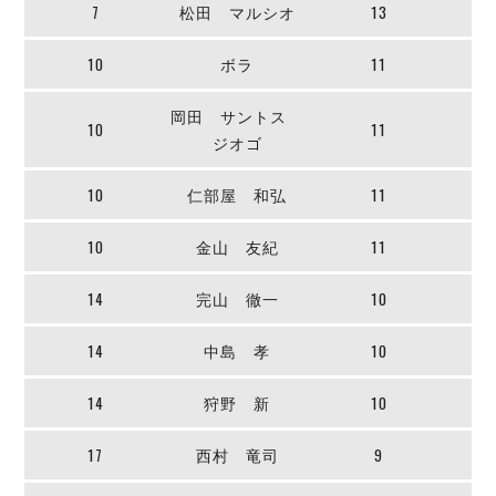
デウソン神戸
7
松田 マルシオ
13
アリーナ情報
ポルセイド浜田
チケット情報
エスポラーダ北海道
10
ボラ
11
ミラクルスマイル新居浜
過去の記録
バルドラール浦安
岡田 サントス
フウガドールすみだ
10
11
ジオゴ
しながわシティ
立川アスレティックFC
10
仁部屋 和弘
11
ペスカドーラ町田
湘南ベルマーレ
10
金山 友紀
11
ボアルース長野
FOLLOW US!
名古屋オーシャンズ
14
完山 徹一
10
シュライカー大阪
14
中島 孝
10
ボルクバレット北九州
バサジィ大分
14
狩野 新
10
選手の通算記録（Ｆ２）
17
西村 竜司
9