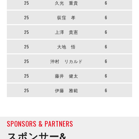
25
久光 重貴
6
25
荻窪 孝
6
25
上澤 貴憲
6
25
大地 悟
6
25
沖村 リカルド
6
25
藤井 健太
6
25
伊藤 雅範
6
SPONSORS & PARTNERS
スポンサー&