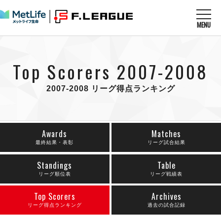
MENU
ニュースを読む
NEWS
Top Scorers 2007-2008
すべてのニュース
試合を観る
MATCHES
リーグ戦
2007-2008 リーグ得点ランキング
リーグカップ
メットライフ生命Ｆ１リーグ
クラブを知る
CLUB
Ｆチャレンジリーグ
U-23選抜
試合日程
Awards
Matches
クラブ
メットライフ生命Ｆ１リーグ
チケットを買う
最終結果・表彰
リーグ試合結果
順位表
TICKET
チケット
戦績表
メディア情報
Standings
Table
エスポラーダ北海道
警告・退場・出場停止選手
リーグ順位表
リーグ戦績表
フットサル日本代表
バルドラール浦安
アリーナ情報
ARENA
個人ランキング｜ゴール
その他
フウガドールすみだ
Top Scorers
Archives
個人ランキング｜シュート
しながわシティ
リーグ得点ランキング
過去の試合記録
個人ランキング｜シュート成功率
立川アスレティックFC