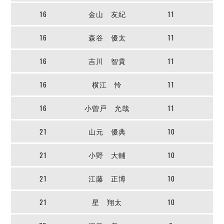
ヴォスクオーレ仙台
16
金山 友紀
11
マルバ水戸FC
リガーレヴィア葛飾
16
森谷 優太
11
Y．S．C．C．横浜
ヴィンセドール白山
16
吉川 智貴
11
アグレミーナ浜松
デウソン神戸
16
横江 怜
11
ポルセイド浜田
16
小曽戸 允哉
11
ミラクルスマイル新居浜
21
山元 優典
10
21
小野 大輔
10
21
江藤 正博
10
21
星 翔太
10