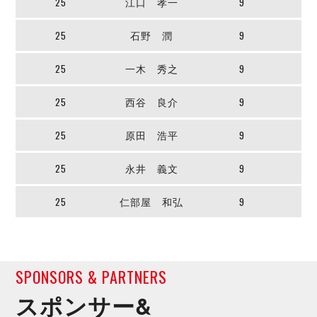
25
江口 孝一
9
25
石野 潤
9
25
一木 秀之
9
25
西谷 良介
9
25
原田 浩平
9
25
永井 義文
9
25
仁部屋 和弘
9
SPONSORS & PARTNERS
スポンサー&