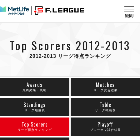
MENU
ニュースを読む
NEWS
Top Scorers 2012-2013
すべてのニュース
試合を観る
MATCHES
リーグ戦
2012-2013 リーグ得点ランキング
リーグカップ
メットライフ生命Ｆ１リーグ
クラブを知る
CLUB
Ｆチャレンジリーグ
U-23選抜
試合日程
Awards
Matches
クラブ
メットライフ生命Ｆ１リーグ
チケットを買う
最終結果・表彰
リーグ試合結果
順位表
TICKET
チケット
戦績表
メディア情報
Standings
Table
エスポラーダ北海道
警告・退場・出場停止選手
リーグ順位表
リーグ戦績表
フットサル日本代表
バルドラール浦安
アリーナ情報
ARENA
個人ランキング｜ゴール
その他
フウガドールすみだ
Top Scorers
Playoff
個人ランキング｜シュート
しながわシティ
リーグ得点ランキング
プレーオフ試合結果
個人ランキング｜シュート成功率
立川アスレティックFC