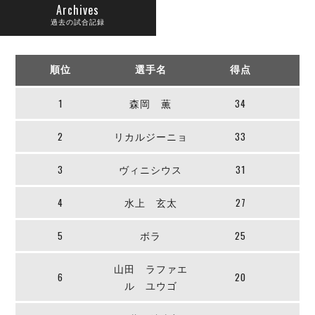
リーグ概要
ABOUT US
個人ランキング｜第2PK
Archives
ペスカドーラ町田
過去の試合記録
湘南ベルマーレ
メットライフ生命Ｆ２リーグ
リーグ概要
過去の記録
ARCHIVE
ボアルース長野
順位
選手名
得点
名古屋オーシャンズ
試合日程
日本フットサルリーグについて
過去の試合記録
シュライカー大阪
プロジェクト
PROJECT
順位表
大会概要
1
森岡 薫
34
ボルクバレット北九州
戦績表
リーグ要項
01
ディビジョン1 試合記録
DIVISION
バサジィ大分
2
リカルジーニョ
33
警告・退場・出場停止選手
クラブライセンス関連
ABeam AWARD
ディビジョン2 試合記録
個人ランキング｜ゴール
アリーナ観戦マナー&ルール
メットライフ生命Ｆ２リーグ
Ｆリーグカップ 試合記録
3
ヴィニシウス
31
個人ランキング｜シュート
個人ランキング｜シュート成功率
リーグ統計データ
4
水上 玄太
27
ヴォスクオーレ仙台
個人ランキング｜第2PK
マルバ水戸FC
5
ボラ
25
記念ゴール
リガーレヴィア葛飾
メットライフ生命Ｆリーグカップ 2026
ハットトリック
Y．S．C．C．横浜
02
山田 ラファエ
DIVISION
6
20
担当審判員
ヴィンセドール白山
ル ユウゴ
試合日程・結果
アグレミーナ浜松
大会概要
選手の通算記録（Ｆ１）