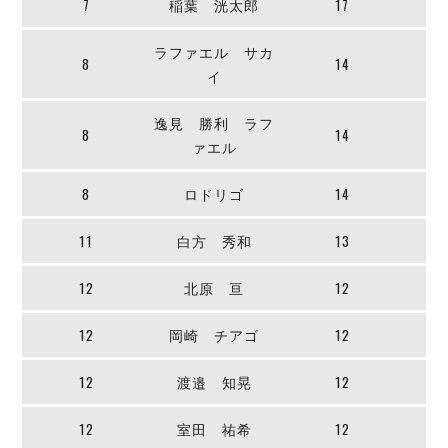
7
稲葉 洸太郎
17
デウソン神戸
アリーナ情報
ポルセイド浜田
チケット情報
ラファエル サカ
エスポラーダ北海道
ミラクルスマイル新居浜
8
14
過去の記録
イ
バルドラール浦安
フウガドールすみだ
逸見 勝利 ラフ
しながわシティ
8
14
ァエル
立川アスレティックFC
ペスカドーラ町田
8
ロドリゴ
14
湘南ベルマーレ
11
白方 秀和
13
ボアルース長野
FOLLOW US!
名古屋オーシャンズ
12
北原 亘
12
シュライカー大阪
ボルクバレット北九州
12
岡崎 チアゴ
12
バサジィ大分
12
渡邉 知晃
12
選手の通算記録（Ｆ２）
12
室田 祐希
12