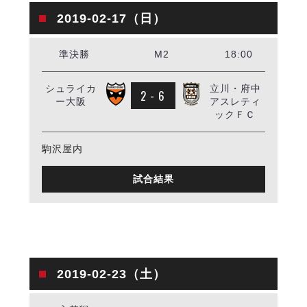
デウソン神戸
アリーナ情報
2019-02-17（日）
ポルセイド浜田
チケット情報
エスポラーダ北海道
ミラクルスマイル新居浜
過去の記録
バルドラール浦安
準決勝
M2
18:00
フウガドールすみだ
シュライカ
立川・府中
しながわシティ
2 - 6
ー大阪
アスレティ
立川アスレティックFC
ックＦＣ
ペスカドーラ町田
湘南ベルマーレ
駒沢屋内
ボアルース長野
FOLLOW US!
試合結果
名古屋オーシャンズ
シュライカー大阪
ボルクバレット北九州
バサジィ大分
選手の通算記録（Ｆ２）
2019-02-23（土）