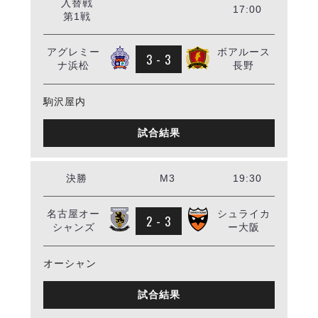
ヴォスクオーレ仙台
入替戦
17:00
第1戦
マルバ水戸FC
リガーレヴィア葛飾
アグレミー
ボアルース
3 - 3
Y．S．C．C．横浜
ナ浜松
長野
ヴィンセドール白山
アグレミーナ浜松
駒沢屋内
デウソン神戸
試合結果
ポルセイド浜田
ミラクルスマイル新居浜
決勝
M3
19:30
名古屋オー
シュライカ
2 - 3
シャンズ
ー大阪
オーシャン
試合結果