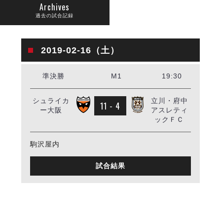
リーグ概要
ABOUT US
個人ランキング｜第2PK
Archives
ペスカドーラ町田
過去の試合記録
湘南ベルマーレ
メットライフ生命Ｆ２リーグ
リーグ概要
過去の記録
ARCHIVE
ボアルース長野
2019-02-16（土）
名古屋オーシャンズ
試合日程
日本フットサルリーグについて
過去の試合記録
シュライカー大阪
プロジェクト
PROJECT
順位表
大会概要
準決勝
M1
19:30
ボルクバレット北九州
戦績表
リーグ要項
01
ディビジョン1 試合記録
DIVISION
バサジィ大分
警告・退場・出場停止選手
クラブライセンス関連
ABeam AWARD
シュライカ
立川・府中
ディビジョン2 試合記録
11 - 4
個人ランキング｜ゴール
アリーナ観戦マナー&ルール
ー大阪
アスレティ
メットライフ生命Ｆ２リーグ
Ｆリーグカップ 試合記録
ックＦＣ
個人ランキング｜シュート
個人ランキング｜シュート成功率
リーグ統計データ
ヴォスクオーレ仙台
駒沢屋内
個人ランキング｜第2PK
マルバ水戸FC
試合結果
記念ゴール
リガーレヴィア葛飾
メットライフ生命Ｆリーグカップ 2026
ハットトリック
Y．S．C．C．横浜
02
DIVISION
担当審判員
ヴィンセドール白山
試合日程・結果
アグレミーナ浜松
大会概要
選手の通算記録（Ｆ１）