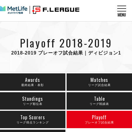
MENU
ニュースを読む
NEWS
Playoff 2018-2019
すべてのニュース
試合を観る
MATCHES
リーグ戦
2018-2019 プレーオフ試合結果｜ディビジョン1
リーグカップ
メットライフ生命Ｆ１リーグ
クラブを知る
CLUB
Ｆチャレンジリーグ
U-23選抜
試合日程
Awards
Matches
クラブ
メットライフ生命Ｆ１リーグ
チケットを買う
最終結果・表彰
リーグ試合結果
順位表
TICKET
チケット
戦績表
メディア情報
Standings
Table
エスポラーダ北海道
警告・退場・出場停止選手
リーグ順位表
リーグ戦績表
フットサル日本代表
バルドラール浦安
アリーナ情報
ARENA
個人ランキング｜ゴール
その他
フウガドールすみだ
Top Scorers
Playoff
個人ランキング｜シュート
しながわシティ
リーグ得点ランキング
プレーオフ試合結果
個人ランキング｜シュート成功率
立川アスレティックFC