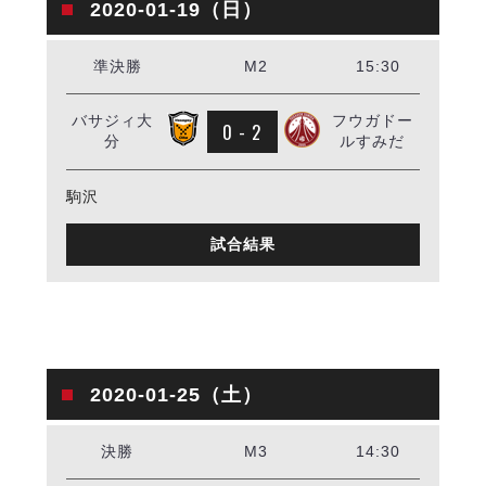
デウソン神戸
2020-01-19（日）
アリーナ情報
ポルセイド浜田
チケット情報
エスポラーダ北海道
ミラクルスマイル新居浜
準決勝
M2
15:30
過去の記録
バルドラール浦安
フウガドールすみだ
バサジィ大
フウガドー
0 - 2
分
ルすみだ
しながわシティ
立川アスレティックFC
駒沢
ペスカドーラ町田
湘南ベルマーレ
試合結果
ボアルース長野
FOLLOW US!
名古屋オーシャンズ
シュライカー大阪
ボルクバレット北九州
バサジィ大分
2020-01-25（土）
選手の通算記録（Ｆ２）
決勝
M3
14:30