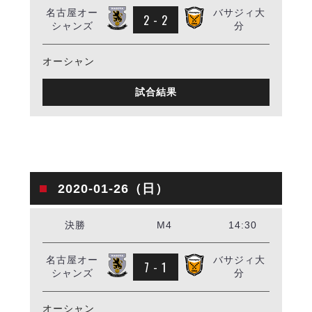
ヴォスクオーレ仙台
名古屋オー
バサジィ大
2 - 2
マルバ水戸FC
シャンズ
分
リガーレヴィア葛飾
Y．S．C．C．横浜
オーシャン
ヴィンセドール白山
試合結果
アグレミーナ浜松
デウソン神戸
ポルセイド浜田
ミラクルスマイル新居浜
2020-01-26（日）
決勝
M4
14:30
名古屋オー
バサジィ大
7 - 1
シャンズ
分
オーシャン