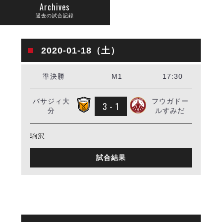
リーグ概要
ABOUT US
個人ランキング｜第2PK
Archives
ペスカドーラ町田
過去の試合記録
湘南ベルマーレ
メットライフ生命Ｆ２リーグ
リーグ概要
過去の記録
ARCHIVE
ボアルース長野
2020-01-18（土）
名古屋オーシャンズ
試合日程
日本フットサルリーグについて
過去の試合記録
シュライカー大阪
プロジェクト
PROJECT
順位表
大会概要
準決勝
M1
17:30
ボルクバレット北九州
戦績表
リーグ要項
01
ディビジョン1 試合記録
DIVISION
バサジィ大分
警告・退場・出場停止選手
クラブライセンス関連
ABeam AWARD
バサジィ大
フウガドー
ディビジョン2 試合記録
3 - 1
個人ランキング｜ゴール
アリーナ観戦マナー&ルール
分
ルすみだ
メットライフ生命Ｆ２リーグ
Ｆリーグカップ 試合記録
個人ランキング｜シュート
個人ランキング｜シュート成功率
駒沢
リーグ統計データ
ヴォスクオーレ仙台
個人ランキング｜第2PK
マルバ水戸FC
試合結果
記念ゴール
リガーレヴィア葛飾
メットライフ生命Ｆリーグカップ 2026
ハットトリック
Y．S．C．C．横浜
02
DIVISION
担当審判員
ヴィンセドール白山
試合日程・結果
アグレミーナ浜松
大会概要
選手の通算記録（Ｆ１）