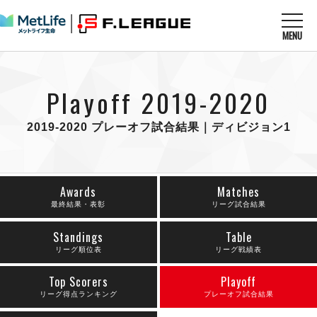
MENU
ニュースを読む
NEWS
Playoff 2019-2020
すべてのニュース
試合を観る
MATCHES
リーグ戦
2019-2020 プレーオフ試合結果｜ディビジョン1
リーグカップ
メットライフ生命Ｆ１リーグ
クラブを知る
CLUB
Ｆチャレンジリーグ
U-23選抜
試合日程
Awards
Matches
クラブ
メットライフ生命Ｆ１リーグ
チケットを買う
最終結果・表彰
リーグ試合結果
順位表
TICKET
チケット
戦績表
メディア情報
Standings
Table
エスポラーダ北海道
警告・退場・出場停止選手
リーグ順位表
リーグ戦績表
フットサル日本代表
バルドラール浦安
アリーナ情報
ARENA
個人ランキング｜ゴール
その他
フウガドールすみだ
Top Scorers
Playoff
個人ランキング｜シュート
しながわシティ
リーグ得点ランキング
プレーオフ試合結果
個人ランキング｜シュート成功率
立川アスレティックFC