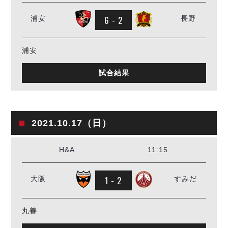
6 - 2
浦安
長野
浦安
試合結果
2021.10.17（日）
H&A
11:15
1 - 2
大阪
すみだ
丸善