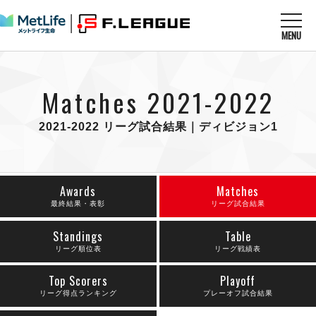
MENU
ニュースを読む
NEWS
Matches 2021-2022
すべてのニュース
試合を観る
MATCHES
リーグ戦
2021-2022 リーグ試合結果｜ディビジョン1
リーグカップ
メットライフ生命Ｆ１リーグ
クラブを知る
CLUB
Ｆチャレンジリーグ
U-23選抜
試合日程
Awards
Matches
クラブ
メットライフ生命Ｆ１リーグ
チケットを買う
最終結果・表彰
リーグ試合結果
順位表
TICKET
チケット
戦績表
メディア情報
Standings
Table
エスポラーダ北海道
警告・退場・出場停止選手
リーグ順位表
リーグ戦績表
フットサル日本代表
バルドラール浦安
アリーナ情報
ARENA
個人ランキング｜ゴール
その他
フウガドールすみだ
Top Scorers
Playoff
個人ランキング｜シュート
しながわシティ
リーグ得点ランキング
プレーオフ試合結果
個人ランキング｜シュート成功率
立川アスレティックFC