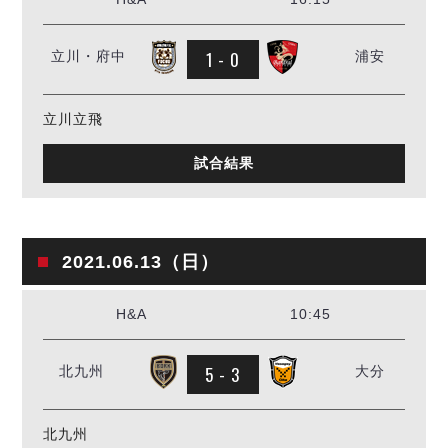
1 - 0
立川・府中
浦安
立川立飛
試合結果
2021.06.13（日）
H&A
10:45
5 - 3
北九州
大分
北九州