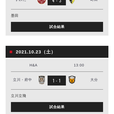
4 - 3
墨田
試合結果
2021.10.23（土）
H&A
13:00
1 - 1
立川・府中
大分
立川立飛
試合結果