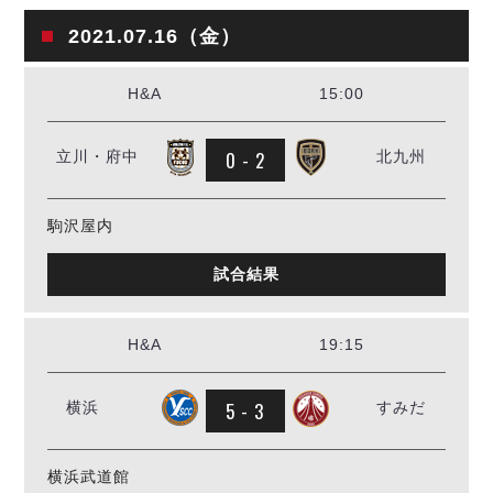
2021.07.16（金）
H&A
15:00
0 - 2
立川・府中
北九州
駒沢屋内
試合結果
H&A
19:15
5 - 3
横浜
すみだ
横浜武道館