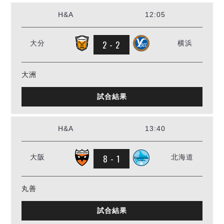
ヴォスクオーレ仙台
H&A
12:05
マルバ水戸FC
リガーレヴィア葛飾
Y．S．C．C．横浜
2 - 2
大分
横浜
ヴィンセドール白山
アグレミーナ浜松
大洲
デウソン神戸
ポルセイド浜田
試合結果
ミラクルスマイル新居浜
H&A
13:40
8 - 1
大阪
北海道
丸善
試合結果