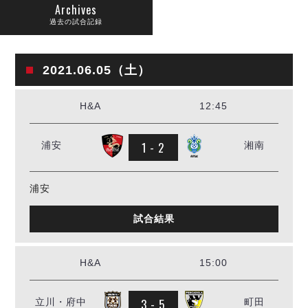
リーグ概要
ABOUT US
個人ランキング｜第2PK
Archives
ペスカドーラ町田
過去の試合記録
湘南ベルマーレ
メットライフ生命Ｆ２リーグ
リーグ概要
過去の記録
ARCHIVE
ボアルース長野
2021.06.05（土）
名古屋オーシャンズ
試合日程
日本フットサルリーグについて
過去の試合記録
シュライカー大阪
プロジェクト
PROJECT
順位表
大会概要
H&A
12:45
ボルクバレット北九州
戦績表
リーグ要項
01
ディビジョン1 試合記録
DIVISION
バサジィ大分
警告・退場・出場停止選手
クラブライセンス関連
ABeam AWARD
ディビジョン2 試合記録
1 - 2
浦安
湘南
個人ランキング｜ゴール
アリーナ観戦マナー&ルール
メットライフ生命Ｆ２リーグ
Ｆリーグカップ 試合記録
個人ランキング｜シュート
個人ランキング｜シュート成功率
浦安
リーグ統計データ
ヴォスクオーレ仙台
個人ランキング｜第2PK
マルバ水戸FC
試合結果
記念ゴール
リガーレヴィア葛飾
メットライフ生命Ｆリーグカップ 2026
ハットトリック
Y．S．C．C．横浜
02
H&A
15:00
DIVISION
担当審判員
ヴィンセドール白山
試合日程・結果
アグレミーナ浜松
大会概要
3 - 5
選手の通算記録（Ｆ１）
立川・府中
町田