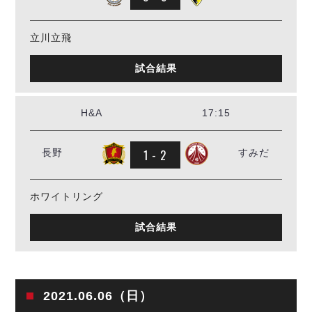
デウソン神戸
アリーナ情報
ポルセイド浜田
チケット情報
エスポラーダ北海道
立川立飛
ミラクルスマイル新居浜
過去の記録
バルドラール浦安
試合結果
フウガドールすみだ
しながわシティ
立川アスレティックFC
H&A
17:15
ペスカドーラ町田
湘南ベルマーレ
1 - 2
長野
すみだ
ボアルース長野
FOLLOW US!
名古屋オーシャンズ
ホワイトリング
シュライカー大阪
ボルクバレット北九州
試合結果
バサジィ大分
選手の通算記録（Ｆ２）
2021.06.06（日）