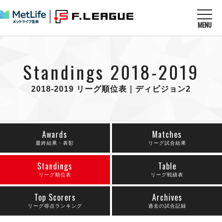
MENU
ニュースを読む
NEWS
Standings 2018-2019
すべてのニュース
試合を観る
MATCHES
リーグ戦
2018-2019 リーグ順位表｜ディビジョン2
リーグカップ
メットライフ生命Ｆ１リーグ
クラブを知る
CLUB
Ｆチャレンジリーグ
U-23選抜
試合日程
Awards
Matches
クラブ
メットライフ生命Ｆ１リーグ
チケットを買う
最終結果・表彰
リーグ試合結果
順位表
TICKET
チケット
戦績表
メディア情報
Standings
Table
エスポラーダ北海道
警告・退場・出場停止選手
リーグ順位表
リーグ戦績表
フットサル日本代表
バルドラール浦安
アリーナ情報
ARENA
個人ランキング｜ゴール
その他
フウガドールすみだ
Top Scorers
Archives
個人ランキング｜シュート
しながわシティ
リーグ得点ランキング
過去の試合記録
個人ランキング｜シュート成功率
立川アスレティックFC