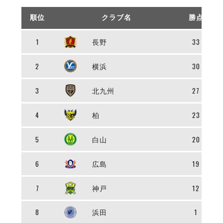
リーグ概要
ABOUT US
個人ランキング｜第2PK
ペスカドーラ町田
順位
クラブ名
勝点
湘南ベルマーレ
メットライフ生命Ｆ２リーグ
リーグ概要
過去の記録
ARCHIVE
ボアルース長野
1
長野
33
名古屋オーシャンズ
試合日程
日本フットサルリーグについて
過去の試合記録
シュライカー大阪
2
横浜
30
プロジェクト
PROJECT
順位表
大会概要
ボルクバレット北九州
戦績表
リーグ要項
01
3
北九州
27
ディビジョン1 試合記録
DIVISION
バサジィ大分
警告・退場・出場停止選手
クラブライセンス関連
ABeam AWARD
ディビジョン2 試合記録
個人ランキング｜ゴール
アリーナ観戦マナー&ルール
4
柏
23
メットライフ生命Ｆ２リーグ
Ｆリーグカップ 試合記録
個人ランキング｜シュート
個人ランキング｜シュート成功率
5
白山
20
リーグ統計データ
ヴォスクオーレ仙台
個人ランキング｜第2PK
マルバ水戸FC
6
広島
19
記念ゴール
リガーレヴィア葛飾
メットライフ生命Ｆリーグカップ 2026
ハットトリック
Y．S．C．C．横浜
7
神戸
12
02
DIVISION
担当審判員
ヴィンセドール白山
試合日程・結果
アグレミーナ浜松
8
浜田
1
大会概要
選手の通算記録（Ｆ１）