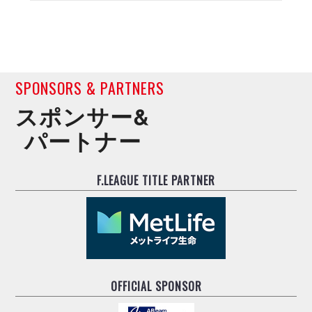
デウソン神戸
アリーナ情報
ポルセイド浜田
チケット情報
エスポラーダ北海道
ミラクルスマイル新居浜
過去の記録
バルドラール浦安
フウガドールすみだ
SPONSORS & PARTNERS
しながわシティ
スポンサー&
立川アスレティックFC
ペスカドーラ町田
パートナー
湘南ベルマーレ
ボアルース長野
F.LEAGUE TITLE PARTNER
FOLLOW US!
名古屋オーシャンズ
シュライカー大阪
ボルクバレット北九州
バサジィ大分
選手の通算記録（Ｆ２）
OFFICIAL SPONSOR