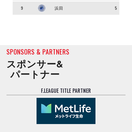
デウソン神戸
アリーナ情報
9
浜田
5
ポルセイド浜田
チケット情報
エスポラーダ北海道
ミラクルスマイル新居浜
過去の記録
バルドラール浦安
フウガドールすみだ
しながわシティ
立川アスレティックFC
SPONSORS & PARTNERS
ペスカドーラ町田
スポンサー&
湘南ベルマーレ
パートナー
ボアルース長野
FOLLOW US!
名古屋オーシャンズ
シュライカー大阪
F.LEAGUE TITLE PARTNER
ボルクバレット北九州
バサジィ大分
選手の通算記録（Ｆ２）