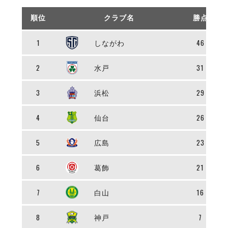
リーグ概要
ABOUT US
個人ランキング｜第2PK
ペスカドーラ町田
順位
クラブ名
勝点
湘南ベルマーレ
メットライフ生命Ｆ２リーグ
リーグ概要
過去の記録
ARCHIVE
ボアルース長野
1
しながわ
46
名古屋オーシャンズ
試合日程
日本フットサルリーグについて
過去の試合記録
シュライカー大阪
2
水戸
31
プロジェクト
PROJECT
順位表
大会概要
ボルクバレット北九州
戦績表
リーグ要項
01
3
浜松
29
ディビジョン1 試合記録
DIVISION
バサジィ大分
警告・退場・出場停止選手
クラブライセンス関連
ABeam AWARD
ディビジョン2 試合記録
個人ランキング｜ゴール
アリーナ観戦マナー&ルール
4
仙台
26
メットライフ生命Ｆ２リーグ
Ｆリーグカップ 試合記録
個人ランキング｜シュート
個人ランキング｜シュート成功率
5
広島
23
リーグ統計データ
ヴォスクオーレ仙台
個人ランキング｜第2PK
マルバ水戸FC
6
葛飾
21
記念ゴール
リガーレヴィア葛飾
メットライフ生命Ｆリーグカップ 2026
ハットトリック
Y．S．C．C．横浜
7
白山
16
02
DIVISION
担当審判員
ヴィンセドール白山
試合日程・結果
アグレミーナ浜松
8
神戸
7
大会概要
選手の通算記録（Ｆ１）