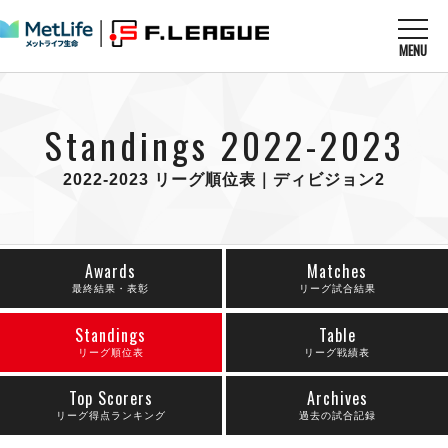
MENU
ニュースを読む
NEWS
Standings 2022-2023
すべてのニュース
試合を観る
MATCHES
リーグ戦
2022-2023 リーグ順位表｜ディビジョン2
リーグカップ
メットライフ生命Ｆ１リーグ
クラブを知る
CLUB
Ｆチャレンジリーグ
U-23選抜
試合日程
Awards
Matches
クラブ
メットライフ生命Ｆ１リーグ
チケットを買う
最終結果・表彰
リーグ試合結果
順位表
TICKET
チケット
戦績表
メディア情報
Standings
Table
エスポラーダ北海道
警告・退場・出場停止選手
リーグ順位表
リーグ戦績表
フットサル日本代表
バルドラール浦安
アリーナ情報
ARENA
個人ランキング｜ゴール
その他
フウガドールすみだ
Top Scorers
Archives
個人ランキング｜シュート
しながわシティ
リーグ得点ランキング
過去の試合記録
個人ランキング｜シュート成功率
立川アスレティックFC