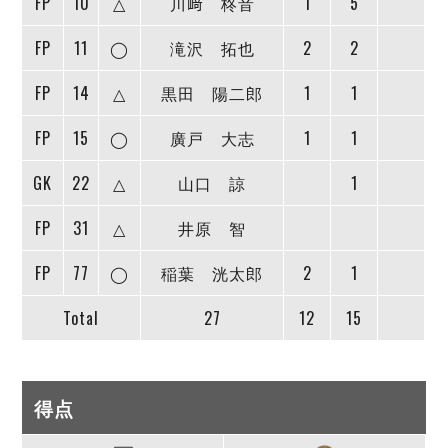
FP
10
△
川﨑 柊音
1
5
FP
11
◯
滝沢 拓也
2
2
FP
14
△
黒田 陽二郎
1
1
FP
15
◯
廣戸 大志
1
1
GK
22
△
山口 諒
1
FP
31
△
井原 智
FP
77
◯
稲葉 洸太郎
2
1
Total
27
12
15
得点