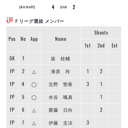
リーグ概要
ABOUT US
個人ランキング｜第2PK
4
2
ペスカドーラ町田
(kickoff)
2nd
湘南ベルマーレ
メットライフ生命Ｆ２リーグ
リーグ概要
過去の記録
ARCHIVE
Ｆリーグ選抜 メンバー
ボアルース長野
名古屋オーシャンズ
Shoots
試合日程
日本フットサルリーグについて
過去の試合記録
シュライカー大阪
Pos
No
App
Name
プロジェクト
PROJECT
順位表
大会概要
1st
2nd
Ext
ボルクバレット北九州
戦績表
リーグ要項
01
ディビジョン1 試合記録
DIVISION
バサジィ大分
警告・退場・出場停止選手
クラブライセンス関連
ABeam AWARD
GK
1
坂 桂輔
ディビジョン2 試合記録
個人ランキング｜ゴール
アリーナ観戦マナー&ルール
メットライフ生命Ｆ２リーグ
Ｆリーグカップ 試合記録
FP
2
△
漆原 玲
1
2
個人ランキング｜シュート
個人ランキング｜シュート成功率
リーグ統計データ
ヴォスクオーレ仙台
FP
4
◯
北野 聖夜
3
1
個人ランキング｜第2PK
マルバ水戸FC
FP
5
◯
水谷 颯真
1
記念ゴール
リガーレヴィア葛飾
メットライフ生命Ｆリーグカップ 2026
ハットトリック
Y．S．C．C．横浜
02
FP
6
△
齋藤 日向
2
DIVISION
担当審判員
ヴィンセドール白山
試合日程・結果
アグレミーナ浜松
FP
7
△
伊藤 圭汰
3
大会概要
選手の通算記録（Ｆ１）