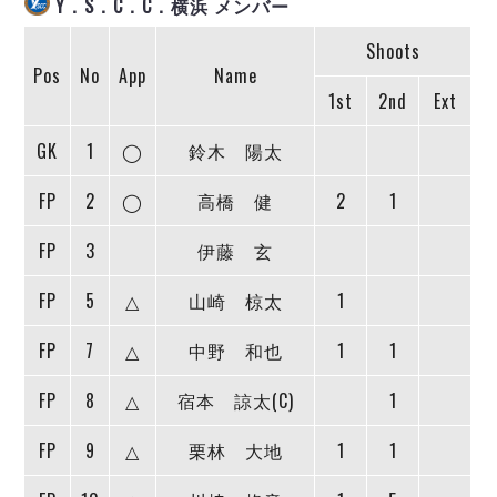
Y．S．C．C．横浜 メンバー
ヴォスクオーレ仙台
マルバ水戸FC
Shoots
リガーレヴィア葛飾
Pos
No
App
Name
Y．S．C．C．横浜
1st
2nd
Ext
ヴィンセドール白山
GK
1
◯
鈴木 陽太
アグレミーナ浜松
デウソン神戸
FP
2
◯
高橋 健
2
1
ポルセイド浜田
ミラクルスマイル新居浜
FP
3
伊藤 玄
FP
5
△
山崎 椋太
1
FP
7
△
中野 和也
1
1
FP
8
△
宿本 諒太(C)
1
FP
9
△
栗林 大地
1
1