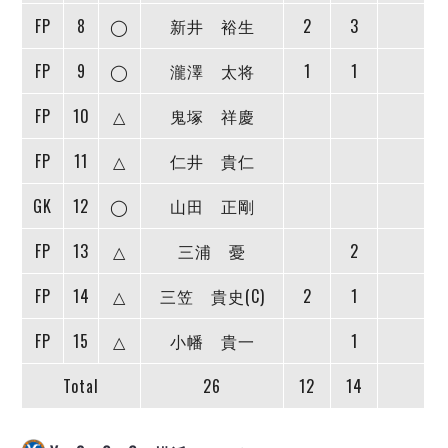
デウソン神戸
アリーナ情報
FP
8
◯
新井 裕生
2
3
ポルセイド浜田
チケット情報
エスポラーダ北海道
ミラクルスマイル新居浜
過去の記録
FP
9
◯
瀧澤 太将
1
1
バルドラール浦安
フウガドールすみだ
FP
10
△
鬼塚 祥慶
しながわシティ
FP
11
△
仁井 貴仁
立川アスレティックFC
ペスカドーラ町田
GK
12
◯
山田 正剛
湘南ベルマーレ
ボアルース長野
FP
13
△
三浦 憂
2
FOLLOW US!
名古屋オーシャンズ
FP
14
△
三笠 貴史(C)
2
1
シュライカー大阪
ボルクバレット北九州
FP
15
△
小幡 貴一
1
バサジィ大分
Total
26
12
14
選手の通算記録（Ｆ２）