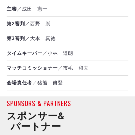
主審
／成田 憲一
第2審判
／西野 崇
第3審判
／大本 真徳
タイムキーパー
／小林 道朗
マッチコミッショナー
／市毛 和夫
会場責任者
／猪熊 脩登
SPONSORS & PARTNERS
スポンサー&
パートナー