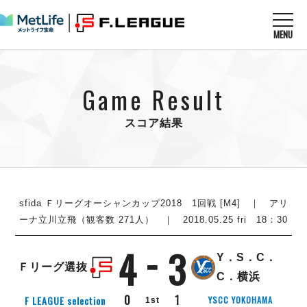
MENU
ニュースを読む
NEWS
Game Result
すべてのニュース
試合を観る
MATCHES
リーグ戦
スコア結果
リーグカップ
メットライフ生命Ｆ１リーグ
クラブを知る
CLUB
Ｆチャレンジリーグ
U-23選抜
試合日程
クラブ
メットライフ生命Ｆ１リーグ
チケットを買う
順位表
TICKET
sfida Ｆリーグオーシャンカップ2018 1回戦 [M4] ｜ アリ
チケット
戦績表
ーナ立川立飛（観客数 271人） ｜ 2018.05.25 fri 18：30
メディア情報
エスポラーダ北海道
警告・退場・出場停止選手
フットサル日本代表
4
3
バルドラール浦安
アリーナ情報
ARENA
個人ランキング｜ゴール
Y．S．C．
その他
Ｆリーグ選抜
フウガドールすみだ
個人ランキング｜シュート
C．横浜
しながわシティ
個人ランキング｜シュート成功率
0
1
F LEAGUE selection
YSCC YOKOHAMA
1st
立川アスレティックFC