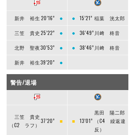
新井 裕生
20’16”
15’21”
稲葉 洸太郎
三笠 貴史
25’22”
36’49”
川﨑 柊音
北野 聖夜
30’53”
38’46”
川﨑 柊音
新井 裕生
39’20”
警告/退場
黒田 陽二郎
三笠 貴史
37’20”
13’01”
（C4 繰返違
（C2 ラフ）
反）