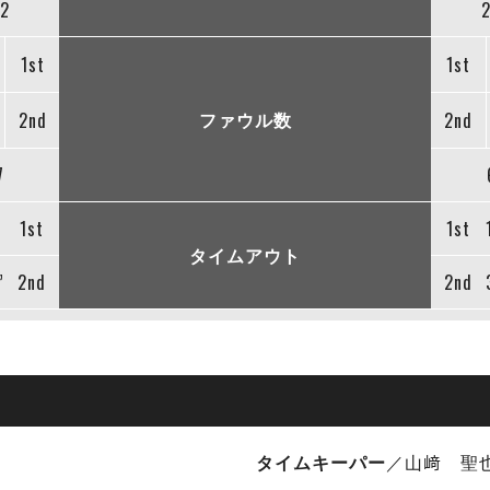
2
1st
1st
ファウル数
2nd
2nd
7
1st
1st
タイムアウト
”
2nd
2nd
タイムキーパー
／山﨑 聖