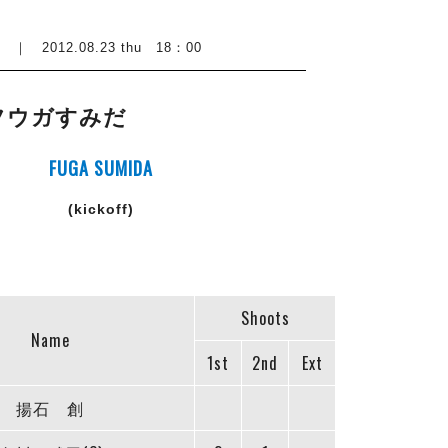
012.08.23 thu 18：00
フウガすみだ
FUGA SUMIDA
(kickoff)
Shoots
Name
1st
2nd
Ext
揚石 創