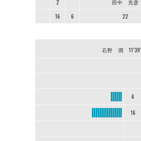
2
田中 充彦
16
6
22
石野 潤
11’39
6
16