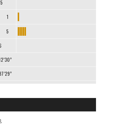
25
1
5
6
12’30”
37’29”
也