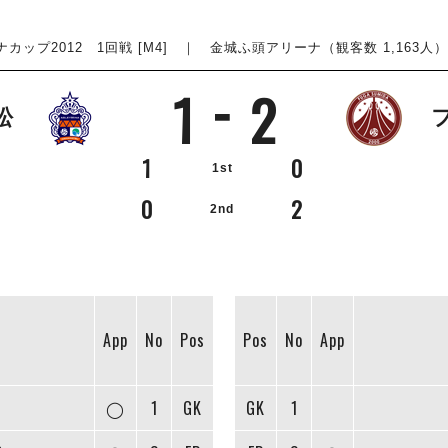
2012 1回戦 [M4] ｜ 金城ふ頭アリーナ（観客数 1,163人） ｜ 2
1
2
松
1
0
1st
0
2
2nd
App
No
Pos
Pos
No
App
◯
1
GK
GK
1