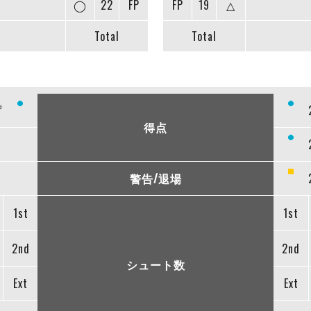
◯
22
FP
FP
19
△
Total
Total
”
得点
警告/退場
1st
1st
2nd
2nd
シュート数
Ext
Ext