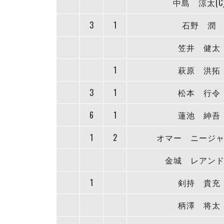
中島 涼太(C
3
1
石野 潤
笠井 健太
1
萩原 洪拓
3
1
松本 行令
6
1
蓮池 紳吾
1
2
オマー ニージ
金城 レアン
1
剣持 貴充
柄澤 将太