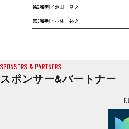
第2審判
／池田 浩之
第3審判
／小林 裕之
SPONSORS & PARTNERS
スポンサー&
パートナー
F