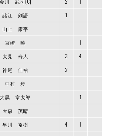
金川 武司(C)
2
1
諸江 剣語
1
山上 康平
宮崎 曉
1
太見 寿人
3
4
神尾 佳祐
2
中村 歩
大黒 章太郎
1
大森 茂晴
早川 裕樹
4
1