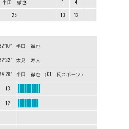
半田 徹也
1
4
25
13
12
22’10”
半田 徹也
22’32”
太見 寿人
24’28”
半田 徹也 （C1 反スポーツ）
13
12