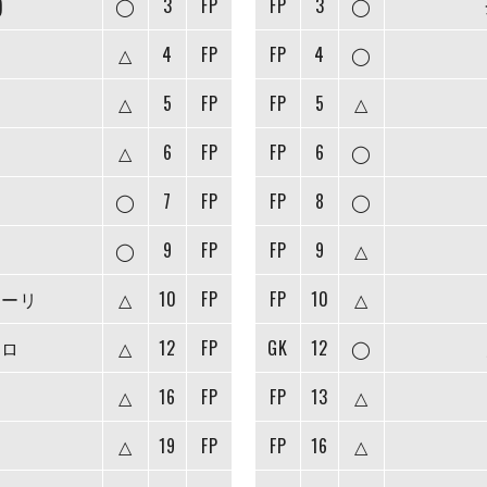
)
◯
3
FP
FP
3
◯
△
4
FP
FP
4
◯
△
5
FP
FP
5
△
△
6
FP
FP
6
◯
◯
7
FP
FP
8
◯
◯
9
FP
FP
9
△
ャーリ
△
10
FP
FP
10
△
ドロ
△
12
FP
GK
12
◯
△
16
FP
FP
13
△
△
19
FP
FP
16
△