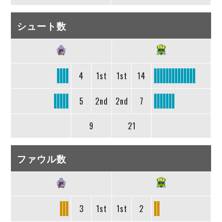
シュート数
4
1st
1st
14
5
2nd
2nd
7
9
21
ファウル数
3
1st
1st
2