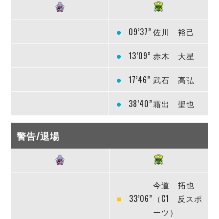
09’37”
佐川 裕己
13’09”
赤木 大星
17’46”
武石 高弘
38’40”
霜出 聖也
警告/退場
今道 拓也
33’06”
（C1 反スポ
ーツ）