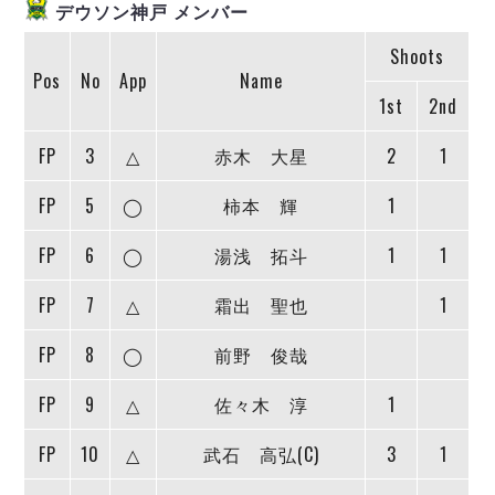
ヴォスクオーレ仙台
デウソン神戸 メンバー
マルバ水戸FC
Shoots
リガーレヴィア葛飾
Pos
No
App
Name
Y．S．C．C．横浜
1st
2nd
ヴィンセドール白山
FP
3
△
赤木 大星
2
1
アグレミーナ浜松
デウソン神戸
FP
5
◯
柿本 輝
1
ポルセイド浜田
ミラクルスマイル新居浜
FP
6
◯
湯浅 拓斗
1
1
FP
7
△
霜出 聖也
1
FP
8
◯
前野 俊哉
FP
9
△
佐々木 淳
1
FP
10
△
武石 高弘(C)
3
1