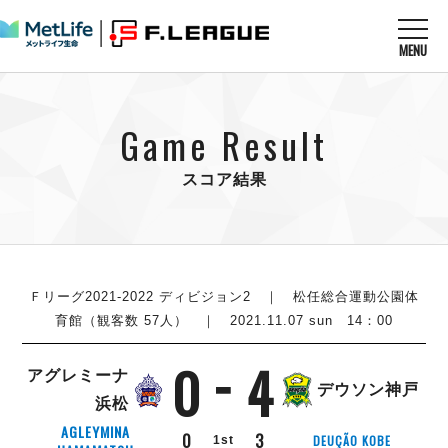
MENU
ニュースを読む
NEWS
Game Result
すべてのニュース
試合を観る
MATCHES
リーグ戦
スコア結果
リーグカップ
メットライフ生命Ｆ１リーグ
クラブを知る
CLUB
Ｆチャレンジリーグ
U-23選抜
試合日程
クラブ
メットライフ生命Ｆ１リーグ
チケットを買う
順位表
TICKET
Ｆリーグ2021-2022 ディビジョン2
｜ 松任総合運動公園体
チケット
戦績表
育館（観客数 57人） ｜ 2021.11.07 sun 14：00
メディア情報
エスポラーダ北海道
警告・退場・出場停止選手
フットサル日本代表
0
4
バルドラール浦安
アリーナ情報
ARENA
個人ランキング｜ゴール
アグレミーナ
その他
デウソン神戸
フウガドールすみだ
個人ランキング｜シュート
浜松
しながわシティ
個人ランキング｜シュート成功率
AGLEYMINA
0
3
DEUÇÃO KOBE
1st
立川アスレティックFC