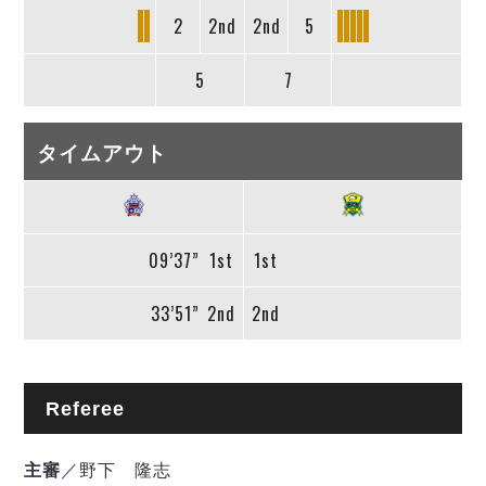
2
2nd
2nd
5
5
7
タイムアウト
09’37”
1st
1st
33’51”
2nd
2nd
Referee
主審
／野下 隆志