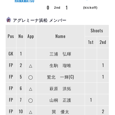
リーグ概要
ABOUT US
HAMAMATSU
個人ランキング｜第2PK
ペスカドーラ町田
0
1
2nd
(kickoff)
湘南ベルマーレ
メットライフ生命Ｆ２リーグ
リーグ概要
過去の記録
ARCHIVE
アグレミーナ浜松 メンバー
ボアルース長野
名古屋オーシャンズ
試合日程
日本フットサルリーグについて
Shoots
過去の試合記録
シュライカー大阪
プロジェクト
PROJECT
Pos
No
App
Name
順位表
大会概要
ボルクバレット北九州
1st
2nd
戦績表
リーグ要項
01
ディビジョン1 試合記録
DIVISION
バサジィ大分
警告・退場・出場停止選手
クラブライセンス関連
ABeam AWARD
GK
1
三浦 弘暉
ディビジョン2 試合記録
個人ランキング｜ゴール
アリーナ観戦マナー&ルール
メットライフ生命Ｆ２リーグ
Ｆリーグカップ 試合記録
個人ランキング｜シュート
FP
2
△
生駒 瑠唯
1
個人ランキング｜シュート成功率
リーグ統計データ
ヴォスクオーレ仙台
FP
5
◯
鷲北 一輝(C)
1
個人ランキング｜第2PK
マルバ水戸FC
記念ゴール
FP
6
△
萩原 洪拓
リガーレヴィア葛飾
メットライフ生命Ｆリーグカップ 2026
ハットトリック
Y．S．C．C．横浜
02
FP
7
◯
山桐 正護
1
DIVISION
担当審判員
ヴィンセドール白山
試合日程・結果
アグレミーナ浜松
FP
10
△
巽 優太
2
大会概要
選手の通算記録（Ｆ１）