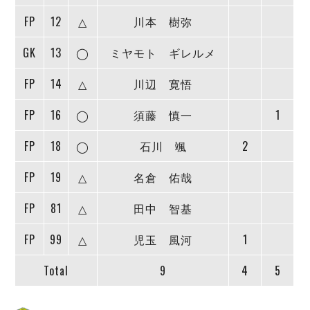
デウソン神戸
アリーナ情報
FP
12
△
川本 樹弥
ポルセイド浜田
チケット情報
エスポラーダ北海道
ミラクルスマイル新居浜
過去の記録
GK
13
◯
ミヤモト ギレルメ
バルドラール浦安
フウガドールすみだ
FP
14
△
川辺 寛悟
しながわシティ
立川アスレティックFC
FP
16
◯
須藤 慎一
1
ペスカドーラ町田
FP
18
◯
石川 颯
2
湘南ベルマーレ
ボアルース長野
FP
19
△
名倉 佑哉
FOLLOW US!
名古屋オーシャンズ
シュライカー大阪
FP
81
△
田中 智基
ボルクバレット北九州
FP
99
△
児玉 風河
1
バサジィ大分
Total
9
4
5
選手の通算記録（Ｆ２）