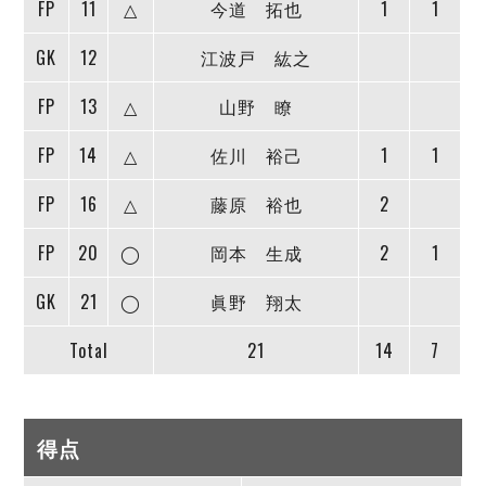
FP
11
△
今道 拓也
1
1
GK
12
江波戸 紘之
FP
13
△
山野 瞭
FP
14
△
佐川 裕己
1
1
FP
16
△
藤原 裕也
2
FP
20
◯
岡本 生成
2
1
GK
21
◯
眞野 翔太
Total
21
14
7
得点