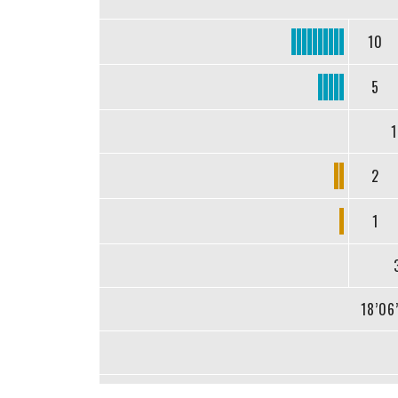
10
5
1
2
1
18’06