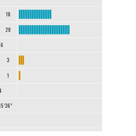
18
28
46
3
1
4
15’36”