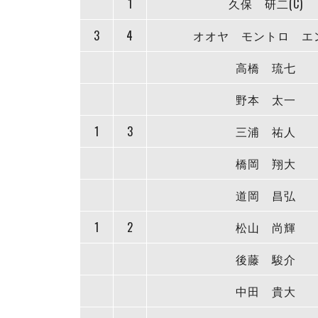
1
久保 研二(C)
3
4
オオヤ モントロ エ
高橋 琉七
野本 太一
1
3
三浦 祐人
橋岡 翔大
道岡 昌弘
1
2
松山 尚輝
後藤 駿介
中田 貴大