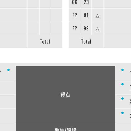
GK
23
FP
81
△
FP
99
△
Total
Total
”
得点
警告/退場