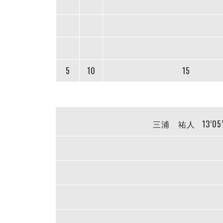
5
10
15
三浦 祐人
13’05