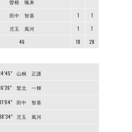
曽根 颯来
田中 智基
1
1
児玉 風河
1
7
46
18
28
14’45”
山桐 正護
16’26”
鷲北 一輝
31’04”
田中 智基
38’34”
児玉 風河