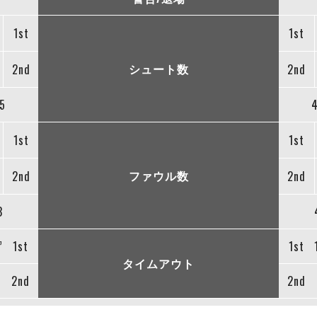
1st
1st
シュート数
2nd
2nd
5
1st
1st
ファウル数
2nd
2nd
3
”
1st
1st
タイムアウト
2nd
2nd