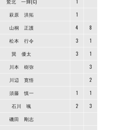
鷲北 一輝(C)
1
萩原 洪拓
1
山桐 正護
4
8
松本 行令
3
1
巽 優太
3
1
川本 樹弥
3
川辺 寛悟
2
須藤 慎一
1
1
石川 颯
2
3
磯田 剛志