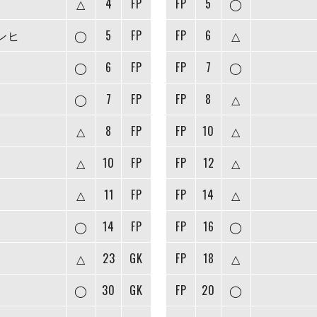
△
4
FP
FP
5
◯
ンヒ
◯
5
FP
FP
6
△
◯
6
FP
FP
7
◯
◯
7
FP
FP
8
△
△
8
FP
FP
10
△
△
10
FP
FP
12
△
△
11
FP
FP
14
△
◯
14
FP
FP
16
◯
△
23
GK
FP
18
△
◯
30
GK
FP
20
◯