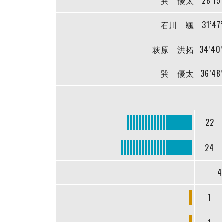
巽 優太
28’15
石川 颯
31’47
萩原 洪拓
34’40
巽 優太
36’48
22
24
4
1