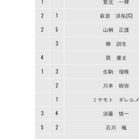
1
鷲北 一輝
2
1
萩原 洪拓(C)
2
5
山桐 正護
3
柳 訓生
4
巽 優太
1
3
生駒 瑠唯
2
川本 樹弥
1
ミヤモト ギレル
3
4
須藤 慎一
5
2
石川 颯