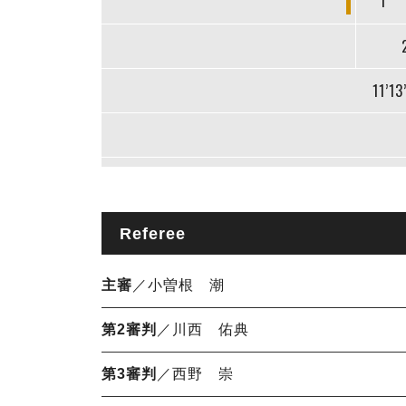
1
11’13
Referee
主審
／小曽根 潮
第2審判
／川西 佑典
第3審判
／西野 崇