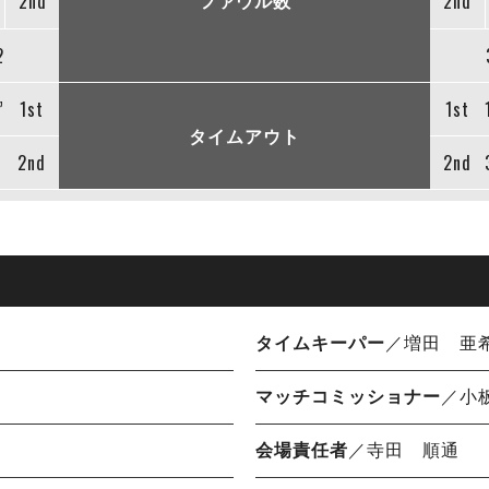
ファウル数
2nd
2nd
2
”
1st
1st
タイムアウト
2nd
2nd
タイムキーパー
／増田 亜
マッチコミッショナー
／小
会場責任者
／寺田 順通