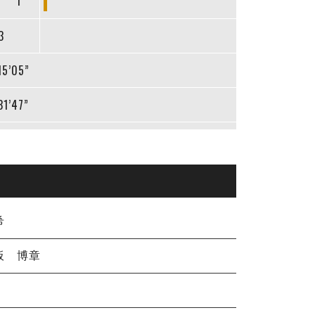
1
3
15’05”
31’47”
希
板 博章