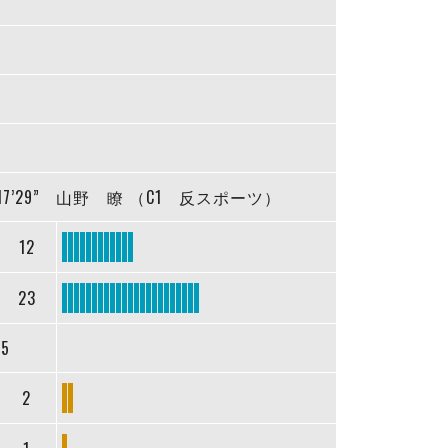
17’29”
山野 瞭 （C1 反スポーツ）
12
23
35
2