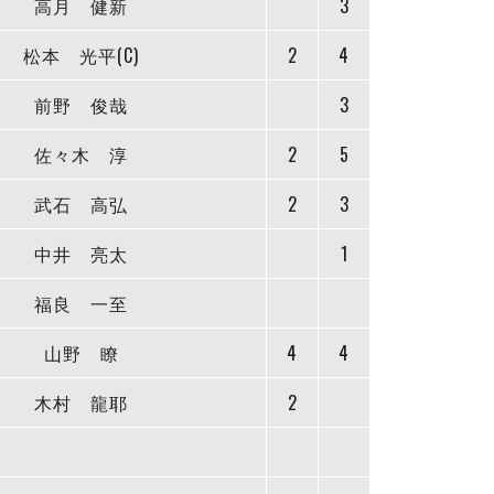
高月 健新
3
松本 光平(C)
2
4
前野 俊哉
3
佐々木 淳
2
5
武石 高弘
2
3
中井 亮太
1
福良 一至
山野 瞭
4
4
木村 龍耶
2