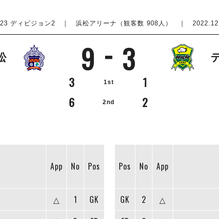
2023 ディビジョン2
｜ 浜松アリーナ（観客数 908人） ｜ 2022.12.2
9
3
松
3
1
1st
6
2
2nd
App
No
Pos
Pos
No
App
△
1
GK
GK
2
△