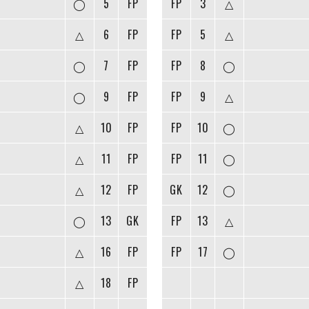
◯
5
FP
FP
3
△
△
6
FP
FP
5
△
◯
7
FP
FP
8
◯
◯
9
FP
FP
9
△
△
10
FP
FP
10
◯
△
11
FP
FP
11
◯
△
12
FP
GK
12
◯
メ
◯
13
GK
FP
13
△
△
16
FP
FP
17
◯
△
18
FP