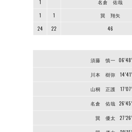
1
名倉 佑哉
1
1
巽 翔矢
24
22
46
須藤 慎一
06’48
川本 樹弥
14’41
山桐 正護
17’07
名倉 佑哉
26’45
巽 優太
27’26