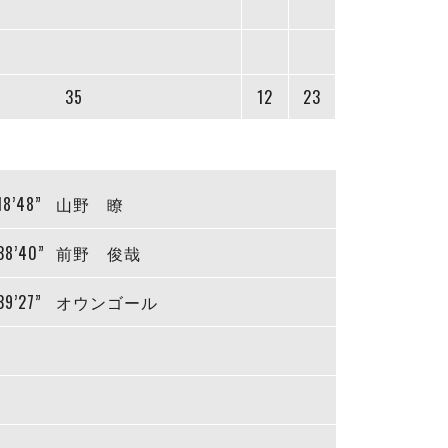
35
12
23
18’48”
山野 瞭
38’40”
前野 俊哉
39’27”
オウンゴール