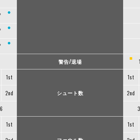
”
”
”
”
警告/退場
1st
1st
シュート数
2nd
2nd
6
1st
1st