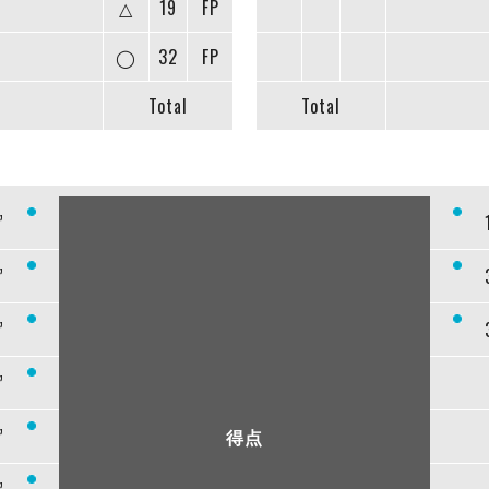
△
19
FP
◯
32
FP
Total
Total
”
”
”
”
”
得点