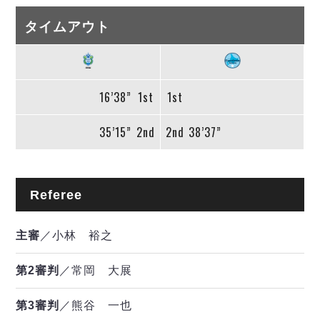
タイムアウト
16’38”
1st
1st
35’15”
2nd
2nd
38’37”
Referee
主審
／小林 裕之
第2審判
／常岡 大展
第3審判
／熊谷 一也