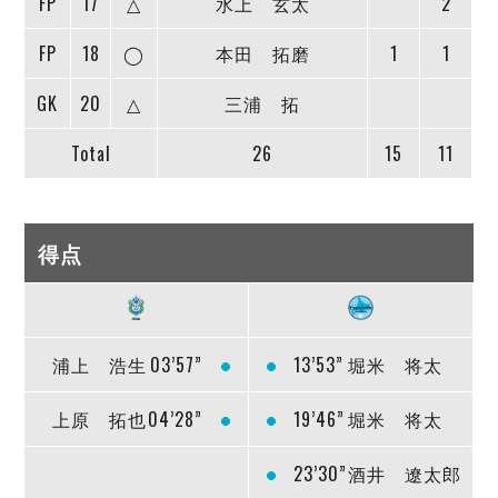
FP
17
△
水上 玄太
2
FP
18
◯
本田 拓磨
1
1
GK
20
△
三浦 拓
Total
26
15
11
得点
浦上 浩生
03’57”
13’53”
堀米 将太
上原 拓也
04’28”
19’46”
堀米 将太
23’30”
酒井 遼太郎