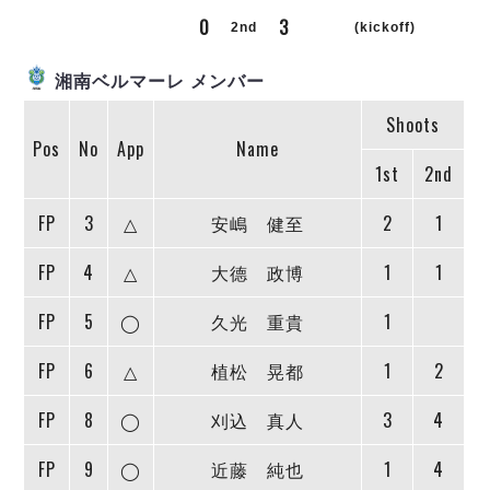
リーグ概要
ABOUT US
個人ランキング｜第2PK
0
3
ペスカドーラ町田
2nd
(kickoff)
湘南ベルマーレ
メットライフ生命Ｆ２リーグ
リーグ概要
過去の記録
ARCHIVE
湘南ベルマーレ メンバー
ボアルース長野
名古屋オーシャンズ
Shoots
試合日程
日本フットサルリーグについて
過去の試合記録
シュライカー大阪
Pos
No
App
Name
プロジェクト
PROJECT
順位表
大会概要
1st
2nd
ボルクバレット北九州
戦績表
リーグ要項
01
ディビジョン1 試合記録
DIVISION
バサジィ大分
警告・退場・出場停止選手
クラブライセンス関連
ABeam AWARD
FP
3
△
安嶋 健至
2
1
ディビジョン2 試合記録
個人ランキング｜ゴール
アリーナ観戦マナー&ルール
メットライフ生命Ｆ２リーグ
Ｆリーグカップ 試合記録
FP
4
△
大德 政博
1
1
個人ランキング｜シュート
個人ランキング｜シュート成功率
リーグ統計データ
ヴォスクオーレ仙台
FP
5
◯
久光 重貴
1
個人ランキング｜第2PK
マルバ水戸FC
FP
6
△
植松 晃都
1
2
記念ゴール
リガーレヴィア葛飾
メットライフ生命Ｆリーグカップ 2026
ハットトリック
Y．S．C．C．横浜
02
FP
8
◯
刈込 真人
3
4
DIVISION
担当審判員
ヴィンセドール白山
試合日程・結果
アグレミーナ浜松
FP
9
◯
近藤 純也
1
4
大会概要
選手の通算記録（Ｆ１）