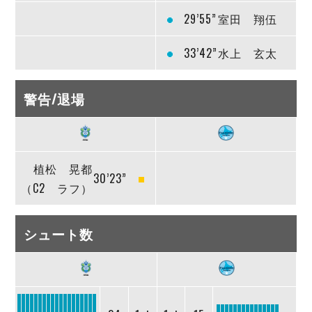
29’55”
室田 翔伍
33’42”
水上 玄太
警告/退場
植松 晃都
30’23”
（C2 ラフ）
シュート数