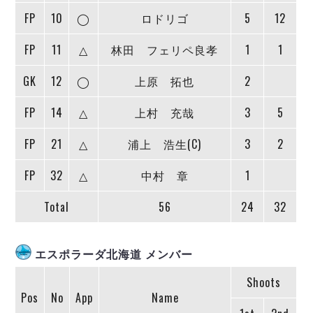
デウソン神戸
アリーナ情報
FP
10
◯
ロドリゴ
5
12
ポルセイド浜田
チケット情報
エスポラーダ北海道
ミラクルスマイル新居浜
過去の記録
FP
11
△
林田 フェリペ良孝
1
1
バルドラール浦安
フウガドールすみだ
GK
12
◯
上原 拓也
2
しながわシティ
FP
14
△
上村 充哉
3
5
立川アスレティックFC
ペスカドーラ町田
FP
21
△
浦上 浩生(C)
3
2
湘南ベルマーレ
ボアルース長野
FP
32
△
中村 章
1
FOLLOW US!
名古屋オーシャンズ
Total
56
24
32
シュライカー大阪
ボルクバレット北九州
バサジィ大分
エスポラーダ北海道 メンバー
選手の通算記録（Ｆ２）
Shoots
Pos
No
App
Name