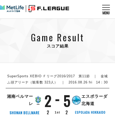
MENU
ニュースを読む
NEWS
Game Result
すべてのニュース
試合を観る
MATCHES
リーグ戦
スコア結果
リーグカップ
メットライフ生命Ｆ１リーグ
クラブを知る
CLUB
Ｆチャレンジリーグ
U-23選抜
試合日程
クラブ
メットライフ生命Ｆ１リーグ
チケットを買う
順位表
TICKET
SuperSports XEBIO Ｆリーグ2016/2017 第11節 ｜ 金城
チケット
戦績表
ふ頭アリーナ（観客数 323人） ｜ 2016.08.26 fri 14：30
メディア情報
エスポラーダ北海道
警告・退場・出場停止選手
フットサル日本代表
2
5
バルドラール浦安
アリーナ情報
ARENA
個人ランキング｜ゴール
湘南ベルマー
エスポラーダ
その他
フウガドールすみだ
個人ランキング｜シュート
レ
北海道
しながわシティ
個人ランキング｜シュート成功率
2
2
SHONAN BELLMARE
ESPOLADA HOKKAIDO
1st
立川アスレティックFC