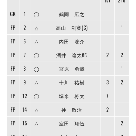
1st
2nd
ヴォスクオーレ仙台
マルバ水戸FC
GK
1
◯
鶴岡 広之
リガーレヴィア葛飾
Y．S．C．C．横浜
FP
2
△
高山 剛寛(C)
1
ヴィンセドール白山
FP
6
△
内田 洸介
アグレミーナ浜松
デウソン神戸
FP
7
◯
酒井 遼太郎
2
2
ポルセイド浜田
ミラクルスマイル新居浜
FP
8
◯
宮原 勇哉
1
FP
9
△
十川 祐樹
3
2
FP
12
◯
堀米 将太
7
FP
14
△
神 敬治
2
FP
15
△
室田 翔伍
2