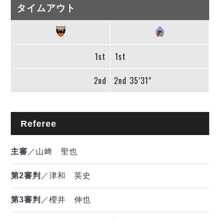
タイムアウト
1st
1st
2nd
2nd
35’31”
Referee
主審
／山﨑 聖也
第2審判
／津和 英史
第3審判
／櫻井 伸也