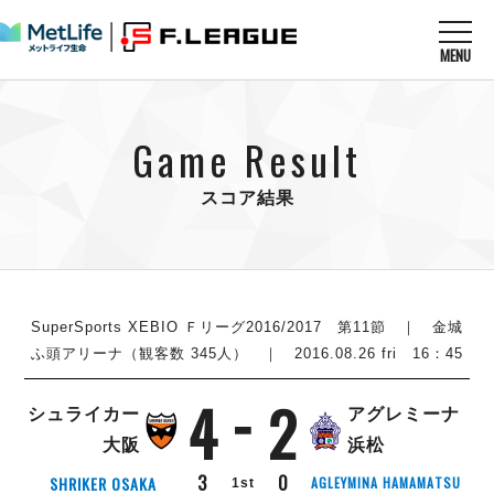
MENU
ニュースを読む
NEWS
Game Result
すべてのニュース
試合を観る
MATCHES
リーグ戦
スコア結果
リーグカップ
メットライフ生命Ｆ１リーグ
クラブを知る
CLUB
Ｆチャレンジリーグ
U-23選抜
試合日程
クラブ
メットライフ生命Ｆ１リーグ
チケットを買う
順位表
TICKET
SuperSports XEBIO Ｆリーグ2016/2017 第11節 ｜ 金城
チケット
戦績表
ふ頭アリーナ（観客数 345人） ｜ 2016.08.26 fri 16：45
メディア情報
エスポラーダ北海道
警告・退場・出場停止選手
フットサル日本代表
4
2
バルドラール浦安
アリーナ情報
ARENA
個人ランキング｜ゴール
シュライカー
アグレミーナ
その他
フウガドールすみだ
個人ランキング｜シュート
大阪
浜松
しながわシティ
個人ランキング｜シュート成功率
3
0
SHRIKER OSAKA
AGLEYMINA HAMAMATSU
1st
立川アスレティックFC