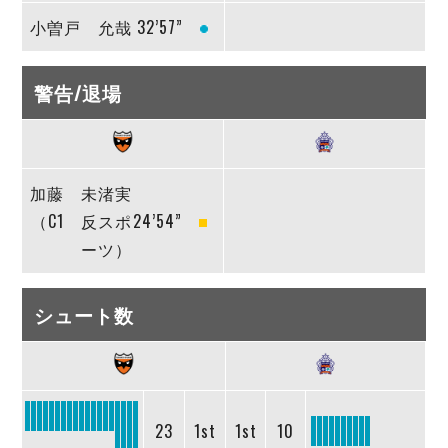
小曽戸 允哉
32’57”
警告/退場
加藤 未渚実
（C1 反スポ
24’54”
ーツ）
シュート数
23
1st
1st
10