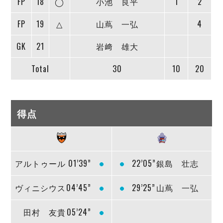
FP
18
◯
小池 良平
1
2
FP
19
△
山蔦 一弘
4
GK
21
岩﨑 雄大
Total
30
10
20
得点
アルトゥール
01’39”
22’05”
銀島 壮志
ヴィニシウス
04’45”
29’25”
山蔦 一弘
田村 友貴
05’24”