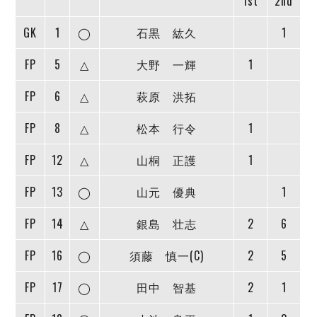
1st
2nd
ヴォスクオーレ仙台
マルバ水戸FC
GK
1
◯
石黒 紘久
1
リガーレヴィア葛飾
Y．S．C．C．横浜
FP
5
△
大野 一輝
1
ヴィンセドール白山
FP
6
△
萩原 洪拓
アグレミーナ浜松
デウソン神戸
FP
8
△
松本 行令
1
ポルセイド浜田
ミラクルスマイル新居浜
FP
12
△
山桐 正護
1
FP
13
◯
山元 優典
1
FP
14
△
銀島 壮志
2
6
FP
16
◯
須藤 慎一(C)
2
5
FP
17
◯
田中 智基
2
1