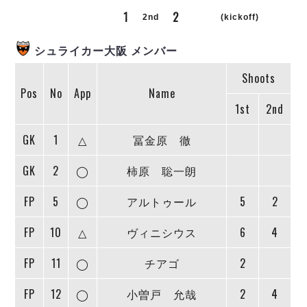
リーグ概要
ABOUT US
個人ランキング｜第2PK
1
2
ペスカドーラ町田
2nd
(kickoff)
湘南ベルマーレ
メットライフ生命Ｆ２リーグ
リーグ概要
過去の記録
ARCHIVE
シュライカー大阪 メンバー
ボアルース長野
名古屋オーシャンズ
Shoots
試合日程
日本フットサルリーグについて
過去の試合記録
シュライカー大阪
Pos
No
App
Name
プロジェクト
PROJECT
順位表
大会概要
1st
2nd
ボルクバレット北九州
戦績表
リーグ要項
01
ディビジョン1 試合記録
DIVISION
バサジィ大分
警告・退場・出場停止選手
クラブライセンス関連
ABeam AWARD
GK
1
△
冨金原 徹
ディビジョン2 試合記録
個人ランキング｜ゴール
アリーナ観戦マナー&ルール
メットライフ生命Ｆ２リーグ
Ｆリーグカップ 試合記録
GK
2
◯
柿原 聡一朗
個人ランキング｜シュート
個人ランキング｜シュート成功率
リーグ統計データ
ヴォスクオーレ仙台
FP
5
◯
アルトゥール
5
2
個人ランキング｜第2PK
マルバ水戸FC
FP
10
△
ヴィニシウス
6
4
記念ゴール
リガーレヴィア葛飾
メットライフ生命Ｆリーグカップ 2026
ハットトリック
Y．S．C．C．横浜
02
FP
11
◯
チアゴ
2
DIVISION
担当審判員
ヴィンセドール白山
試合日程・結果
アグレミーナ浜松
FP
12
◯
小曽戸 允哉
2
4
大会概要
選手の通算記録（Ｆ１）