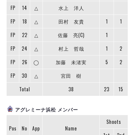
デウソン神戸
アリーナ情報
FP
14
△
水上 洋人
ポルセイド浜田
チケット情報
エスポラーダ北海道
ミラクルスマイル新居浜
過去の記録
FP
18
△
田村 友貴
1
1
バルドラール浦安
フウガドールすみだ
FP
22
△
佐藤 亮(C)
1
しながわシティ
FP
24
△
村上 哲哉
1
2
立川アスレティックFC
ペスカドーラ町田
FP
26
◯
加藤 未渚実
5
2
湘南ベルマーレ
ボアルース長野
FP
30
△
宮田 樹
FOLLOW US!
名古屋オーシャンズ
Total
38
23
15
シュライカー大阪
ボルクバレット北九州
バサジィ大分
アグレミーナ浜松 メンバー
選手の通算記録（Ｆ２）
Shoots
Pos
No
App
Name