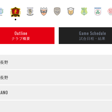
Outline
Game Schedule
クラブ概要
試合日程・結果
長野
長野
GANO