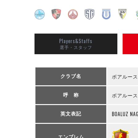
Players&Staffs
選手・スタッフ
ボアルース
クラブ名
ボアルース
呼 称
BOALUZ NA
英文表記
エンブレム