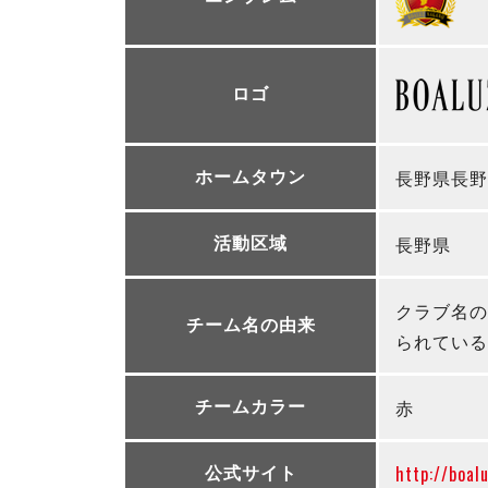
ロゴ
長野県長野
ホームタウン
長野県
活動区域
クラブ名の
チーム名の由来
られている
赤
チームカラー
http://boal
公式サイト