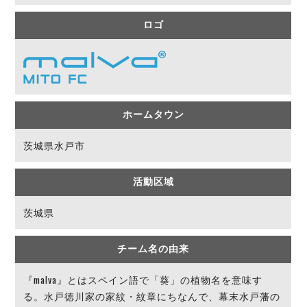
デウソン神戸
アリーナ情報
ポルセイド浜田
ロゴ
チケット情報
エスポラーダ北海道
ミラクルスマイル新居浜
過去の記録
バルドラール浦安
フウガドールすみだ
しながわシティ
立川アスレティックFC
ホームタウン
ペスカドーラ町田
茨城県水戸市
湘南ベルマーレ
ボアルース長野
FOLLOW US!
名古屋オーシャンズ
活動区域
シュライカー大阪
茨城県
ボルクバレット北九州
バサジィ大分
チーム名の由来
選手の通算記録（Ｆ２）
『malva』とはスペイン語で「葵」の植物名を意味す
る。水戸徳川家の家紋・紋章にちなんで、幕末水戸藩の