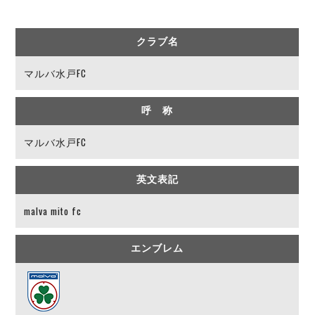
リーグ概要
ABOUT US
個人ランキング｜第2PK
ペスカドーラ町田
湘南ベルマーレ
メットライフ生命Ｆ２リーグ
リーグ概要
クラブ名
過去の記録
ARCHIVE
ボアルース長野
マルバ水戸FC
名古屋オーシャンズ
試合日程
日本フットサルリーグについて
過去の試合記録
シュライカー大阪
プロジェクト
PROJECT
順位表
大会概要
ボルクバレット北九州
呼 称
戦績表
リーグ要項
01
ディビジョン1 試合記録
DIVISION
バサジィ大分
警告・退場・出場停止選手
クラブライセンス関連
ABeam AWARD
マルバ水戸FC
ディビジョン2 試合記録
個人ランキング｜ゴール
アリーナ観戦マナー&ルール
メットライフ生命Ｆ２リーグ
Ｆリーグカップ 試合記録
個人ランキング｜シュート
英文表記
個人ランキング｜シュート成功率
リーグ統計データ
ヴォスクオーレ仙台
malva mito fc
個人ランキング｜第2PK
マルバ水戸FC
記念ゴール
リガーレヴィア葛飾
メットライフ生命Ｆリーグカップ 2026
エンブレム
ハットトリック
Y．S．C．C．横浜
02
DIVISION
担当審判員
ヴィンセドール白山
試合日程・結果
アグレミーナ浜松
大会概要
選手の通算記録（Ｆ１）