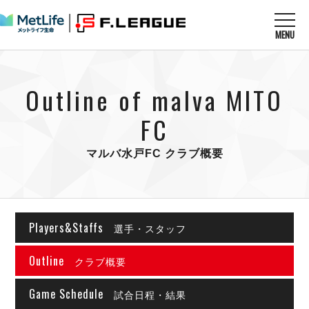
MENU
ニュースを読む
NEWS
Outline of malva MITO
すべてのニュース
試合を観る
MATCHES
リーグ戦
FC
リーグカップ
メットライフ生命Ｆ１リーグ
クラブを知る
CLUB
Ｆチャレンジリーグ
マルバ水戸FC クラブ概要
U-23選抜
試合日程
クラブ
メットライフ生命Ｆ１リーグ
チケットを買う
順位表
TICKET
チケット
戦績表
Players&Staffs
メディア情報
選手・スタッフ
エスポラーダ北海道
警告・退場・出場停止選手
フットサル日本代表
バルドラール浦安
アリーナ情報
ARENA
Outline
個人ランキング｜ゴール
クラブ概要
その他
フウガドールすみだ
個人ランキング｜シュート
しながわシティ
Game Schedule
試合日程・結果
個人ランキング｜シュート成功率
立川アスレティックFC