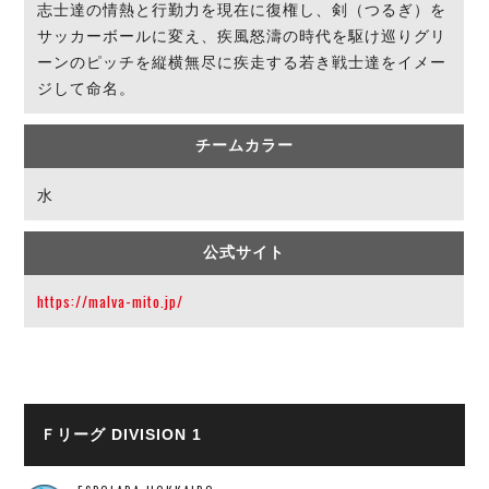
ヴォスクオーレ仙台
志士達の情熱と行勤力を現在に復権し、剣（つるぎ）を
マルバ水戸FC
サッカーボールに変え、疾風怒濤の時代を駆け巡りグリ
ーンのピッチを縦横無尽に疾走する若き戦士達をイメー
リガーレヴィア葛飾
ジして命名。
Y．S．C．C．横浜
ヴィンセドール白山
チームカラー
アグレミーナ浜松
デウソン神戸
水
ポルセイド浜田
ミラクルスマイル新居浜
公式サイト
https://malva-mito.jp/
Ｆリーグ DIVISION 1