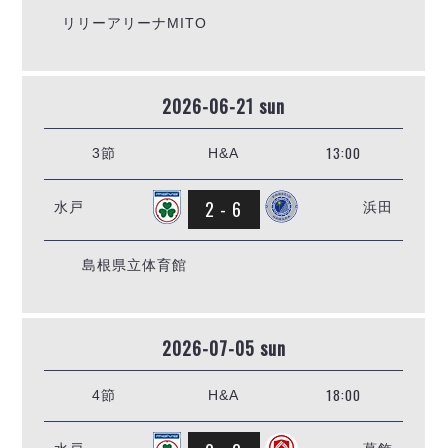
デウソン神戸
アリーナ情報
リリーアリーナMITO
ポルセイド浜田
チケット情報
エスポラーダ北海道
ミラクルスマイル新居浜
過去の記録
バルドラール浦安
2026-06-21 sun
フウガドールすみだ
しながわシティ
13:00
3節
H&A
立川アスレティックFC
ペスカドーラ町田
2 - 6
水戸
浜田
湘南ベルマーレ
ボアルース長野
FOLLOW US!
名古屋オーシャンズ
島根県立体育館
シュライカー大阪
ボルクバレット北九州
2026-07-05 sun
バサジィ大分
選手の通算記録（Ｆ２）
18:00
4節
H&A