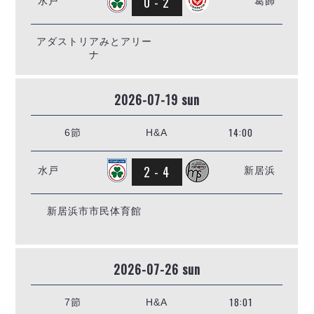
0 - 2
水戸
葛飾
ヴォスクオーレ仙台
マルバ水戸FC
リガーレヴィア葛飾
アダストリアみとアリー
ナ
Y．S．C．C．横浜
ヴィンセドール白山
2026-07-19 sun
アグレミーナ浜松
デウソン神戸
14:00
6節
H&A
ポルセイド浜田
ミラクルスマイル新居浜
2 - 4
水戸
新居浜
新居浜市市民体育館
2026-07-26 sun
18:01
7節
H&A