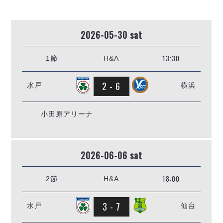
リーグ概要
ABOUT US
個人ランキング｜第2PK
ペスカドーラ町田
湘南ベルマーレ
メットライフ生命Ｆ２リーグ
リーグ概要
2026-05-30 sat
過去の記録
ARCHIVE
ボアルース長野
名古屋オーシャンズ
試合日程
日本フットサルリーグについて
13:30
1節
H&A
過去の試合記録
シュライカー大阪
プロジェクト
PROJECT
順位表
大会概要
ボルクバレット北九州
戦績表
リーグ要項
2 - 6
01
水戸
横浜
ディビジョン1 試合記録
DIVISION
バサジィ大分
警告・退場・出場停止選手
クラブライセンス関連
ABeam AWARD
ディビジョン2 試合記録
個人ランキング｜ゴール
アリーナ観戦マナー&ルール
メットライフ生命Ｆ２リーグ
小田原アリーナ
Ｆリーグカップ 試合記録
個人ランキング｜シュート
個人ランキング｜シュート成功率
リーグ統計データ
ヴォスクオーレ仙台
個人ランキング｜第2PK
2026-06-06 sat
マルバ水戸FC
記念ゴール
リガーレヴィア葛飾
メットライフ生命Ｆリーグカップ 2026
18:00
2節
H&A
ハットトリック
Y．S．C．C．横浜
02
DIVISION
担当審判員
ヴィンセドール白山
試合日程・結果
3 - 7
水戸
仙台
アグレミーナ浜松
大会概要
選手の通算記録（Ｆ１）