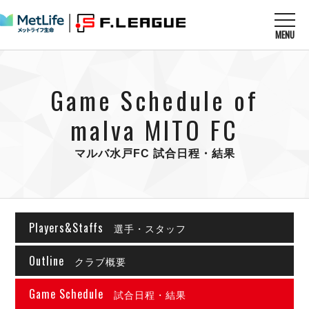
MENU
ニュースを読む
NEWS
Game Schedule of
すべてのニュース
試合を観る
MATCHES
リーグ戦
malva MITO FC
リーグカップ
メットライフ生命Ｆ１リーグ
クラブを知る
CLUB
Ｆチャレンジリーグ
マルバ水戸FC 試合日程・結果
U-23選抜
試合日程
クラブ
メットライフ生命Ｆ１リーグ
チケットを買う
順位表
TICKET
チケット
戦績表
Players&Staffs
メディア情報
選手・スタッフ
エスポラーダ北海道
警告・退場・出場停止選手
フットサル日本代表
バルドラール浦安
アリーナ情報
ARENA
Outline
個人ランキング｜ゴール
クラブ概要
その他
フウガドールすみだ
個人ランキング｜シュート
しながわシティ
Game Schedule
試合日程・結果
個人ランキング｜シュート成功率
立川アスレティックFC