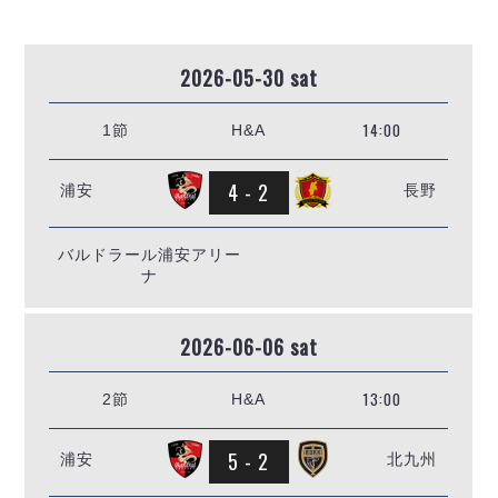
リーグ概要
ABOUT US
個人ランキング｜第2PK
ペスカドーラ町田
湘南ベルマーレ
メットライフ生命Ｆ２リーグ
リーグ概要
2026-05-30 sat
過去の記録
ARCHIVE
ボアルース長野
名古屋オーシャンズ
試合日程
日本フットサルリーグについて
14:00
1節
H&A
過去の試合記録
シュライカー大阪
プロジェクト
PROJECT
順位表
大会概要
ボルクバレット北九州
戦績表
リーグ要項
4 - 2
01
浦安
長野
ディビジョン1 試合記録
DIVISION
バサジィ大分
警告・退場・出場停止選手
クラブライセンス関連
ABeam AWARD
ディビジョン2 試合記録
個人ランキング｜ゴール
アリーナ観戦マナー&ルール
メットライフ生命Ｆ２リーグ
バルドラール浦安アリー
Ｆリーグカップ 試合記録
個人ランキング｜シュート
ナ
個人ランキング｜シュート成功率
リーグ統計データ
ヴォスクオーレ仙台
個人ランキング｜第2PK
2026-06-06 sat
マルバ水戸FC
記念ゴール
リガーレヴィア葛飾
メットライフ生命Ｆリーグカップ 2026
13:00
2節
H&A
ハットトリック
Y．S．C．C．横浜
02
DIVISION
担当審判員
ヴィンセドール白山
試合日程・結果
5 - 2
浦安
北九州
アグレミーナ浜松
大会概要
選手の通算記録（Ｆ１）