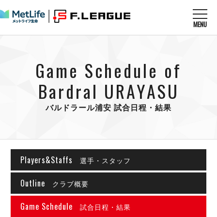
MENU
ニュースを読む
NEWS
Game Schedule of
すべてのニュース
試合を観る
MATCHES
リーグ戦
Bardral URAYASU
リーグカップ
メットライフ生命Ｆ１リーグ
クラブを知る
CLUB
Ｆチャレンジリーグ
バルドラール浦安 試合日程・結果
U-23選抜
試合日程
クラブ
メットライフ生命Ｆ１リーグ
チケットを買う
順位表
TICKET
チケット
戦績表
Players&Staffs
メディア情報
選手・スタッフ
エスポラーダ北海道
警告・退場・出場停止選手
フットサル日本代表
バルドラール浦安
アリーナ情報
ARENA
Outline
個人ランキング｜ゴール
クラブ概要
その他
フウガドールすみだ
個人ランキング｜シュート
しながわシティ
Game Schedule
試合日程・結果
個人ランキング｜シュート成功率
立川アスレティックFC