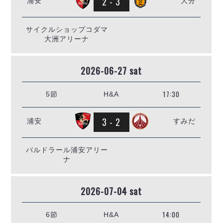
2 - 3
浦安
大分
ヴォスクオーレ仙台
マルバ水戸FC
リガーレヴィア葛飾
サイクルショップコダマ
大洲アリーナ
Y．S．C．C．横浜
ヴィンセドール白山
2026-06-27 sat
アグレミーナ浜松
デウソン神戸
17:30
5節
H&A
ポルセイド浜田
ミラクルスマイル新居浜
3 - 2
浦安
すみだ
バルドラール浦安アリー
ナ
2026-07-04 sat
14:00
6節
H&A