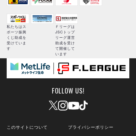
私たちはス
Ｆリーグは
ポーツ振興
JSCトップ
くじ助成を
リーグ運営
受けていま
助成を受け
す
て開催して
います
FOLLOW US!
このサイトについて
プライバシーポリシー