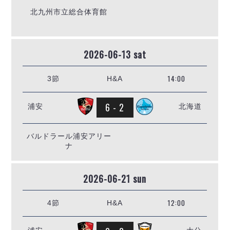
デウソン神戸
アリーナ情報
北九州市立総合体育館
ポルセイド浜田
チケット情報
エスポラーダ北海道
ミラクルスマイル新居浜
過去の記録
バルドラール浦安
2026-06-13 sat
フウガドールすみだ
しながわシティ
14:00
3節
H&A
立川アスレティックFC
ペスカドーラ町田
6 - 2
浦安
北海道
湘南ベルマーレ
ボアルース長野
FOLLOW US!
名古屋オーシャンズ
バルドラール浦安アリー
ナ
シュライカー大阪
ボルクバレット北九州
2026-06-21 sun
バサジィ大分
選手の通算記録（Ｆ２）
12:00
4節
H&A