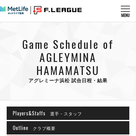
MENU
ニュースを読む
NEWS
Game Schedule of
すべてのニュース
試合を観る
MATCHES
リーグ戦
AGLEYMINA
リーグカップ
メットライフ生命Ｆ１リーグ
HAMAMATSU
クラブを知る
CLUB
Ｆチャレンジリーグ
U-23選抜
アグレミーナ浜松 試合日程・結果
試合日程
クラブ
メットライフ生命Ｆ１リーグ
チケットを買う
順位表
TICKET
チケット
戦績表
メディア情報
エスポラーダ北海道
警告・退場・出場停止選手
フットサル日本代表
バルドラール浦安
アリーナ情報
Players&Staffs
ARENA
個人ランキング｜ゴール
選手・スタッフ
その他
フウガドールすみだ
個人ランキング｜シュート
しながわシティ
Outline
クラブ概要
個人ランキング｜シュート成功率
立川アスレティックFC