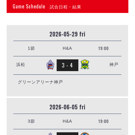
リーグ概要
ABOUT US
個人ランキング｜第2PK
Game Schedule
ペスカドーラ町田
試合日程・結果
湘南ベルマーレ
メットライフ生命Ｆ２リーグ
リーグ概要
過去の記録
ARCHIVE
ボアルース長野
名古屋オーシャンズ
2026-05-29 fri
試合日程
日本フットサルリーグについて
過去の試合記録
シュライカー大阪
プロジェクト
PROJECT
順位表
大会概要
ボルクバレット北九州
19:00
1節
H&A
戦績表
リーグ要項
01
ディビジョン1 試合記録
DIVISION
バサジィ大分
警告・退場・出場停止選手
クラブライセンス関連
ABeam AWARD
ディビジョン2 試合記録
3 - 4
浜松
神戸
個人ランキング｜ゴール
アリーナ観戦マナー&ルール
メットライフ生命Ｆ２リーグ
Ｆリーグカップ 試合記録
個人ランキング｜シュート
グリーンアリーナ神戸
個人ランキング｜シュート成功率
リーグ統計データ
ヴォスクオーレ仙台
個人ランキング｜第2PK
マルバ水戸FC
記念ゴール
リガーレヴィア葛飾
メットライフ生命Ｆリーグカップ 2026
2026-06-05 fri
ハットトリック
Y．S．C．C．横浜
02
DIVISION
担当審判員
ヴィンセドール白山
19:00
3節
H&A
試合日程・結果
アグレミーナ浜松
大会概要
選手の通算記録（Ｆ１）