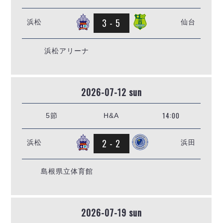
ヴォスクオーレ仙台
マルバ水戸FC
3 - 5
浜松
仙台
リガーレヴィア葛飾
Y．S．C．C．横浜
浜松アリーナ
ヴィンセドール白山
アグレミーナ浜松
デウソン神戸
2026-07-12 sun
ポルセイド浜田
ミラクルスマイル新居浜
14:00
5節
H&A
2 - 2
浜松
浜田
島根県立体育館
2026-07-19 sun