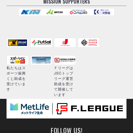
MISSION SUPPORTERS
私たちはス
Ｆリーグは
ポーツ振興
JSCトップ
くじ助成を
リーグ運営
受けていま
助成を受け
す
て開催して
います
FOLLOW US!