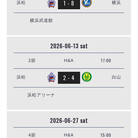
デウソン神戸
1 - 8
浜松
横浜
アリーナ情報
ポルセイド浜田
チケット情報
エスポラーダ北海道
ミラクルスマイル新居浜
過去の記録
横浜武道館
バルドラール浦安
フウガドールすみだ
しながわシティ
2026-06-13 sat
立川アスレティックFC
ペスカドーラ町田
17:00
2節
H&A
湘南ベルマーレ
ボアルース長野
2 - 4
浜松
白山
FOLLOW US!
名古屋オーシャンズ
シュライカー大阪
浜松アリーナ
ボルクバレット北九州
バサジィ大分
2026-06-27 sat
選手の通算記録（Ｆ２）
15:00
4節
H&A