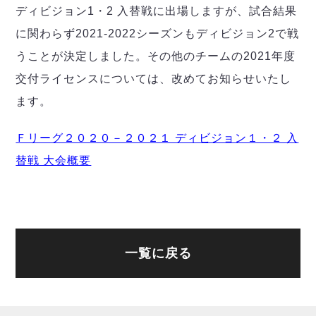
デウソン神戸
アリーナ情報
ディビジョン1・2 入替戦に出場しますが、試合結果
ポルセイド浜田
チケット情報
に関わらず2021-2022シーズンもディビジョン2で戦
エスポラーダ北海道
ミラクルスマイル新居浜
過去の記録
バルドラール浦安
うことが決定しました。その他のチームの2021年度
フウガドールすみだ
交付ライセンスについては、改めてお知らせいたし
しながわシティ
ます。
立川アスレティックFC
ペスカドーラ町田
Ｆリーグ２０２０－２０２１ ディビジョン１・２ 入
湘南ベルマーレ
替戦 大会概要
ボアルース長野
FOLLOW US!
名古屋オーシャンズ
シュライカー大阪
ボルクバレット北九州
バサジィ大分
一覧に戻る
選手の通算記録（Ｆ２）