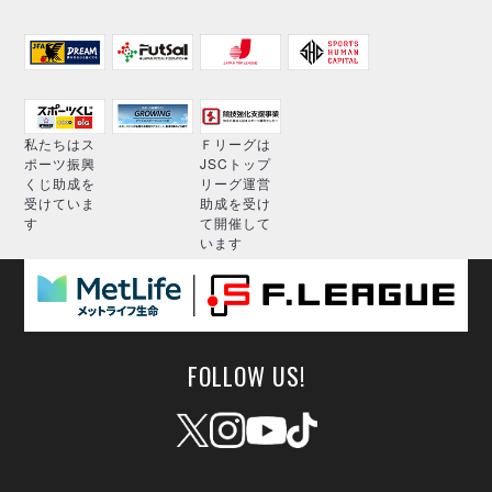
私たちはス
Ｆリーグは
ポーツ振興
JSCトップ
くじ助成を
リーグ運営
受けていま
助成を受け
す
て開催して
います
FOLLOW US!