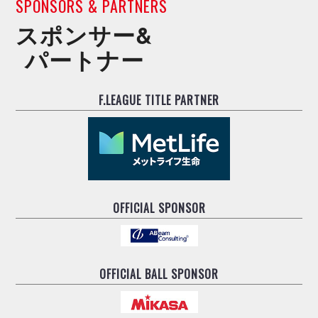
SPONSORS & PARTNERS
ヴォスクオーレ仙台
マルバ水戸FC
スポンサー&
リガーレヴィア葛飾
パートナー
Y．S．C．C．横浜
ヴィンセドール白山
F.LEAGUE TITLE PARTNER
アグレミーナ浜松
デウソン神戸
ポルセイド浜田
ミラクルスマイル新居浜
OFFICIAL SPONSOR
OFFICIAL BALL SPONSOR