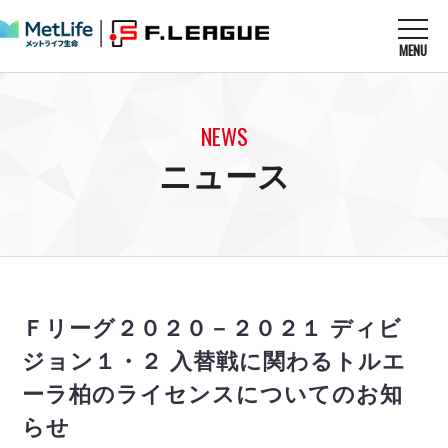
MENU
ニュースを読む
NEWS
NEWS
すべてのニュース
試合を観る
MATCHES
ニュース
リーグ戦
リーグカップ
メットライフ生命Ｆ１リーグ
クラブを知る
CLUB
Ｆチャレンジリーグ
U-23選抜
試合日程
クラブ
メットライフ生命Ｆ１リーグ
チケットを買う
順位表
TICKET
チケット
戦績表
Ｆリーグ２０２０－２０２１ ディビ
メディア情報
エスポラーダ北海道
警告・退場・出場停止選手
フットサル日本代表
ジョン１・２ 入替戦に関わるトルエ
バルドラール浦安
アリーナ情報
ARENA
個人ランキング｜ゴール
その他
ーラ柏のライセンスについてのお知
フウガドールすみだ
個人ランキング｜シュート
しながわシティ
らせ
個人ランキング｜シュート成功率
立川アスレティックFC