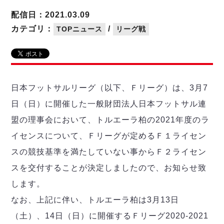
リーグ概要
ABOUT US
個人ランキング｜第2PK
ペスカドーラ町田
配信日：2021.03.09
湘南ベルマーレ
メットライフ生命Ｆ２リーグ
リーグ概要
カテゴリ：
/
TOPニュース
リーグ戦
過去の記録
ARCHIVE
ボアルース長野
名古屋オーシャンズ
試合日程
日本フットサルリーグについて
過去の試合記録
シュライカー大阪
プロジェクト
PROJECT
順位表
大会概要
ボルクバレット北九州
戦績表
リーグ要項
01
日本フットサルリーグ（以下、Ｆリーグ）は、3月7
ディビジョン1 試合記録
DIVISION
バサジィ大分
警告・退場・出場停止選手
クラブライセンス関連
ABeam AWARD
日（日）に開催した一般財団法人日本フットサル連
ディビジョン2 試合記録
個人ランキング｜ゴール
アリーナ観戦マナー&ルール
メットライフ生命Ｆ２リーグ
Ｆリーグカップ 試合記録
盟の理事会において、トルエーラ柏の2021年度のラ
個人ランキング｜シュート
イセンスについて、Ｆリーグが定めるＦ１ライセン
個人ランキング｜シュート成功率
リーグ統計データ
ヴォスクオーレ仙台
個人ランキング｜第2PK
スの競技基準を満たしていない事からＦ２ライセン
マルバ水戸FC
スを交付することが決定しましたので、お知らせ致
記念ゴール
リガーレヴィア葛飾
メットライフ生命Ｆリーグカップ 2026
ハットトリック
します。
Y．S．C．C．横浜
02
DIVISION
担当審判員
ヴィンセドール白山
なお、上記に伴い、トルエーラ柏は3月13日
試合日程・結果
アグレミーナ浜松
（土）、14日（日）に開催するＦリーグ2020-2021
大会概要
選手の通算記録（Ｆ１）