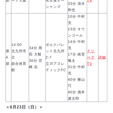
節
ーナ大阪
名古屋オー
TV
33分 清水
シャンズ
和也
10分 中村
充
13分 オウ
ンゴール
14分 中村
14:00
ボルクバレ
34分 岡
充
第
北九州市
ット北九州
Ｆリ
田 大毅
17分 南雲
4
立
2-7
ーグ
詳細
36分 宮
颯太
節
総合体育
立川アスレ
TV
崎 岳
31分 中村
館
ティックFC
充
40分 横山
巧
40分 酒井
遼太郎
＜6月23日（日）＞