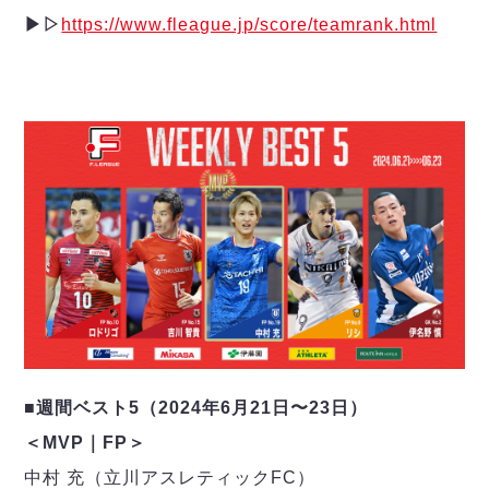
▶︎▷
https://www.fleague.jp/score/teamrank.html
■週間ベスト5（2024年6月21日〜23日）
＜MVP｜FP＞
中村 充（立川アスレティックFC）