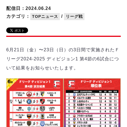
リーグ概要
ABOUT US
個人ランキング｜第2PK
ペスカドーラ町田
配信日：2024.06.24
湘南ベルマーレ
メットライフ生命Ｆ２リーグ
リーグ概要
カテゴリ：
/
TOPニュース
リーグ戦
過去の記録
ARCHIVE
ボアルース長野
名古屋オーシャンズ
試合日程
日本フットサルリーグについて
過去の試合記録
シュライカー大阪
プロジェクト
PROJECT
順位表
大会概要
ボルクバレット北九州
戦績表
リーグ要項
01
6月21日（金）〜23日（日）の3日間で実施されたＦ
ディビジョン1 試合記録
DIVISION
バサジィ大分
警告・退場・出場停止選手
クラブライセンス関連
ABeam AWARD
リーグ2024-2025 ディビジョン1 第4節の6試合につ
ディビジョン2 試合記録
個人ランキング｜ゴール
アリーナ観戦マナー&ルール
メットライフ生命Ｆ２リーグ
Ｆリーグカップ 試合記録
いて結果をお知らせいたします。
個人ランキング｜シュート
個人ランキング｜シュート成功率
リーグ統計データ
ヴォスクオーレ仙台
個人ランキング｜第2PK
マルバ水戸FC
記念ゴール
リガーレヴィア葛飾
メットライフ生命Ｆリーグカップ 2026
ハットトリック
Y．S．C．C．横浜
02
DIVISION
担当審判員
ヴィンセドール白山
試合日程・結果
アグレミーナ浜松
大会概要
選手の通算記録（Ｆ１）