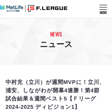
MENU
ニュースを読む
NEWS
NEWS
すべてのニュース
試合を観る
MATCHES
ニュース
リーグ戦
リーグカップ
メットライフ生命Ｆ１リーグ
クラブを知る
CLUB
Ｆチャレンジリーグ
U-23選抜
試合日程
クラブ
メットライフ生命Ｆ１リーグ
チケットを買う
順位表
TICKET
チケット
戦績表
中村充（立川）が週間MVPに！立川、
メディア情報
エスポラーダ北海道
警告・退場・出場停止選手
フットサル日本代表
浦安、しながわが開幕4連勝！第4節
バルドラール浦安
アリーナ情報
ARENA
個人ランキング｜ゴール
その他
試合結果＆週間ベスト5【Ｆリーグ
フウガドールすみだ
個人ランキング｜シュート
しながわシティ
2024-2025 ディビジョン1】
個人ランキング｜シュート成功率
立川アスレティックFC