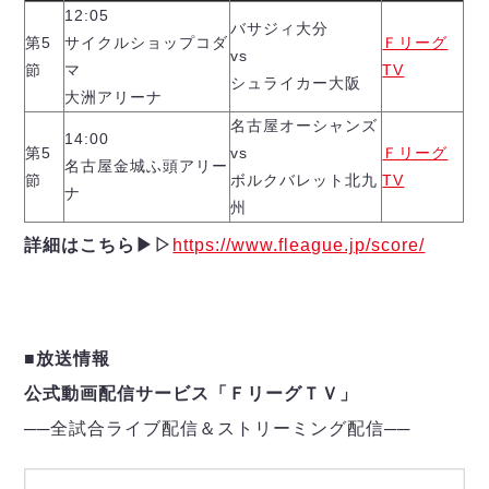
12:05
バサジィ大分
第5
サイクルショップコダ
Ｆリーグ
vs
節
マ
TV
シュライカー大阪
大洲アリーナ
名古屋オーシャンズ
14:00
第5
vs
Ｆリーグ
名古屋金城ふ頭アリー
節
ボルクバレット北九
TV
ナ
州
詳細はこちら▶︎▷
https://www.fleague.jp/score/
■放送情報
公式動画配信サービス「ＦリーグＴＶ」
──
全試合ライブ配信＆ストリーミング配信
─
─