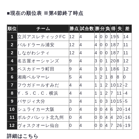
■現在の順位表 ※第4節終了時点
順位
チーム
勝点
試合数
勝
分
負
得
失
差
1
立川アスレティックFC
12
4
4
0
0
19
5
14
2
バルドラール浦安
12
4
4
0
0
18
7
11
2
しながわシティ
12
4
4
0
0
18
7
11
4
名古屋オーシャンズ
9
4
3
0
1
20
8
12
5
ペスカドーラ町田
9
4
3
0
1
18
6
12
6
湘南ベルマーレ
5
4
1
2
1
8
8
0
7
フウガドールすみだ
4
4
1
1
2
10
12
-2
8
Y．S．C．C．横浜
4
4
1
1
2
7
11
-4
9
バサジィ大分
3
4
1
0
3
10
15
-5
10
シュライカー大阪
0
4
0
0
4
6
20
-14
11
ボルクバレット北九州
0
4
0
0
4
4
20
-16
12
ヴォスクオーレ仙台
0
4
0
0
4
7
26
-19
詳細はこちら