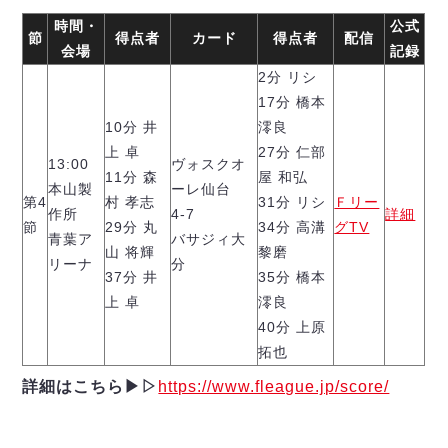
時間・
公式
節
得点者
カード
得点者
配信
会場
記録
2分 リシ
17分 橋本
10分 井
澪良
上 卓
27分 仁部
13:00
ヴォスクオ
11分 森
屋 和弘
本山製
ーレ仙台
第4
村 孝志
31分 リシ
Ｆリー
作所
4-7
詳細
節
29分 丸
34分 高溝
グTV
青葉ア
バサジィ大
山 将輝
黎磨
リーナ
分
37分 井
35分 橋本
上 卓
澪良
40分 上原
拓也
詳細はこちら▶︎▷
https://www.fleague.jp/score/