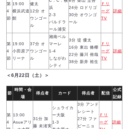
C．C．横
6分 柴山 圭吾
ヴォスクオーレ仙台
第
19:00
健太
Ｆリ
浜
24分 ロドリゴ
マルバ水戸FC
4
横浜武道
12分 オ
ーグ
詳細
2-3
30分 オウンゴ
リガーレヴィア葛飾
節
館
ウンゴー
TV
バルドラ
ール
Y．S．C．C．横浜
ル
ール浦安
ヴィンセドール白山
湘南ベル
アグレミーナ浜松
3分 堤 優太
第
19:00
37分 オ
マーレ
Ｆリ
16分 東出 脩椰
デウソン神戸
4
小田原ア
ウンゴー
1-4
ーグ
詳細
22分 藤川 侑哉
ポルセイド浜田
節
リーナ
ル
しながわ
TV
38分 新井 裕生
ミラクルスマイル新居浜
シティ
＜6月22日（土）＞
時間・会
公式
節
得点者
カード
得点者
配信
場
記録
3分 アンド
シュライカ
レシート
第
13:00
ー大阪
Ｆリ
31分 加
27分 ファ
4
Asueアリ
1-3
ーグ
詳細
藤 未渚実
ビーニョ