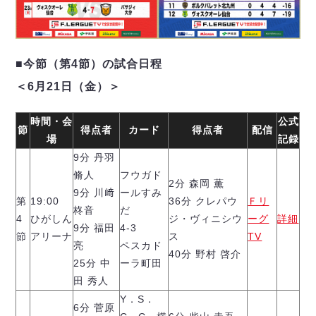
デウソン神戸
アリーナ情報
ポルセイド浜田
チケット情報
エスポラーダ北海道
ミラクルスマイル新居浜
過去の記録
バルドラール浦安
■今節（第4節）の試合日程
フウガドールすみだ
＜6月21日（金）＞
しながわシティ
立川アスレティックFC
時間・会
公式
節
得点者
カード
得点者
配信
ペスカドーラ町田
場
記録
湘南ベルマーレ
9分 丹羽
ボアルース長野
脩人
フウガド
FOLLOW US!
2分 森岡 薫
名古屋オーシャンズ
9分 川﨑
ールすみ
第
19:00
36分 クレパウ
Ｆリ
シュライカー大阪
柊音
だ
4
ひがしん
ジ・ヴィニシウ
ーグ
詳細
ボルクバレット北九州
9分 福田
4-3
節
アリーナ
ス
TV
バサジィ大分
亮
ペスカド
40分 野村 啓介
25分 中
ーラ町田
選手の通算記録（Ｆ２）
田 秀人
Y．S．
6分 菅原