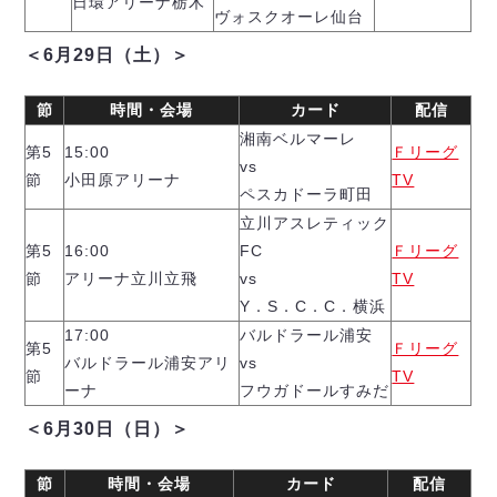
日環アリーナ栃木
ヴォスクオーレ仙台
＜6月29日（土）＞
節
時間・会場
カード
配信
湘南ベルマーレ
第5
15:00
Ｆリーグ
vs
節
小田原アリーナ
TV
ペスカドーラ町田
立川アスレティック
第5
16:00
FC
Ｆリーグ
節
アリーナ立川立飛
vs
TV
Y．S．C．C．横浜
17:00
バルドラール浦安
第5
Ｆリーグ
バルドラール浦安アリ
vs
節
TV
ーナ
フウガドールすみだ
＜6月30日（日）＞
節
時間・会場
カード
配信