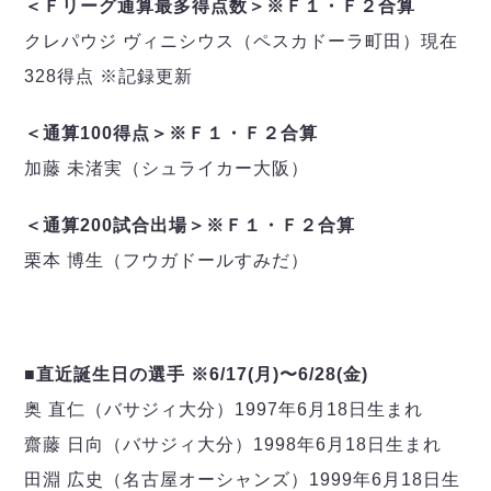
＜Ｆリーグ通算最多得点数＞※Ｆ１・Ｆ２合算
クレパウジ ヴィニシウス（ペスカドーラ町田）現在
328得点 ※記録更新
＜通算100得点＞※Ｆ１・Ｆ２合算
加藤 未渚実（シュライカー大阪）
＜通算200試合出場＞※Ｆ１・Ｆ２合算
栗本 博生（フウガドールすみだ）
■直近誕生日の選手 ※6/17(月)〜6/28(金)
奥 直仁（バサジィ大分）1997年6月18日生まれ
齋藤 日向（バサジィ大分）1998年6月18日生まれ
田淵 広史（名古屋オーシャンズ）1999年6月18日生