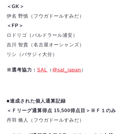
＜GK＞
伊名 野慎（フウガドールすみだ）
＜FP＞
ロドリゴ（バルドラール浦安）
吉川 智貴（名古屋オーシャンズ）
リシ（バサジィ大分）
※選考協力：
SAL
（
@sal_japan
）
■達成された個人通算記録
＜Ｆリーグ通算得点 15,500得点目＞※Ｆ１のみ
丹羽 脩人（フウガドールすみだ）