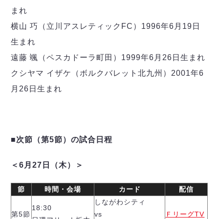
まれ
横山 巧（立川アスレティックFC）1996年6月19日
生まれ
遠藤 颯（ペスカドーラ町田）1999年6月26日生まれ
クシヤマ イザケ（ボルクバレット北九州）2001年6
月26日生まれ
■次節（第5節）の試合日程
＜6月27日（木）＞
節
時間・会場
カード
配信
しながわシティ
18:30
第5節
vs
ＦリーグTV